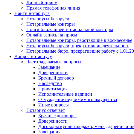
Личный прием
Прямая телефонная линия
Найти нотариуса
Нотариусы Беларуси
Нотариальные конторы
Поиск ближайшей нотариальной конторы
Онлайн запись на прием
Нотариальные конторы, работающие в воскресенье
Нотариусы Беларуси, прекратившие деятельность
Нотариальные бюро, прекратившие работу с 1.01.2
Вопрос нотариусу
Часто задаваемые вопросы
Завещание
Доверенности
Брачный договор
Наследство
Приватизация
Исполнительные надписи
Отчуждение недвижимого имущества
Иные вопросы
Нотариус отвечает
Брачные договоры
Доверенности
Договоры купли-продажи, мены, дарения и и
Завещания