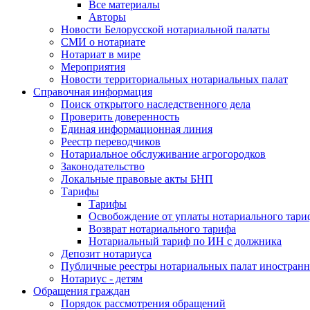
Все материалы
Авторы
Новости Белорусской нотариальной палаты
СМИ о нотариате
Нотариат в мире
Мероприятия
Новости территориальных нотариальных палат
Справочная информация
Поиск открытого наследственного дела
Проверить доверенность
Единая информационная линия
Реестр переводчиков
Нотариальное обслуживание агрогородков
Законодательство
Локальные правовые акты БНП
Тарифы
Тарифы
Освобождение от уплаты нотариального тари
Возврат нотариального тарифа
Нотариальный тариф по ИН с должника
Депозит нотариуса
Публичные реестры нотариальных палат иностранн
Нотариус - детям
Обращения граждан
Порядок рассмотрения обращений