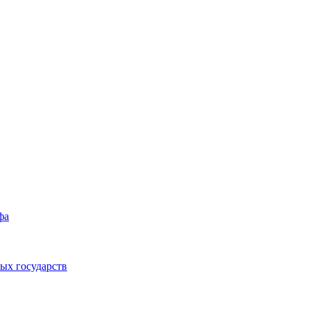
фа
ых государств