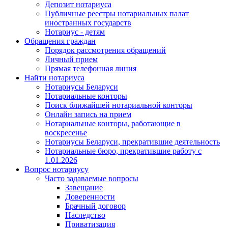
Депозит нотариуса
Публичные реестры нотариальных палат
иностранных государств
Нотариус - детям
Обращения граждан
Порядок рассмотрения обращений
Личный прием
Прямая телефонная линия
Найти нотариуса
Нотариусы Беларуси
Нотариальные конторы
Поиск ближайшей нотариальной конторы
Онлайн запись на прием
Нотариальные конторы, работающие в
воскресенье
Нотариусы Беларуси, прекратившие деятельность
Нотариальные бюро, прекратившие работу с
1.01.2026
Вопрос нотариусу
Часто задаваемые вопросы
Завещание
Доверенности
Брачный договор
Наследство
Приватизация