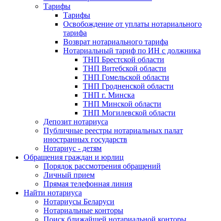
Тарифы
Тарифы
Освобождение от уплаты нотариального
тарифа
Возврат нотариального тарифа
Нотариальный тариф по ИН с должника
ТНП Брестской области
ТНП Витебской области
ТНП Гомельской области
ТНП Гродненской области
ТНП г. Минска
ТНП Минской области
ТНП Могилевской области
Депозит нотариуса
Публичные реестры нотариальных палат
иностранных государств
Нотариус - детям
Обращения граждан и юрлиц
Порядок рассмотрения обращений
Личный прием
Прямая телефонная линия
Найти нотариуса
Нотариусы Беларуси
Нотариальные конторы
Поиск ближайшей нотариальной конторы