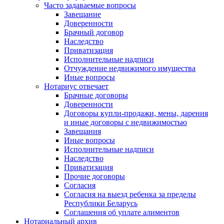
Часто задаваемые вопросы
Завещание
Доверенности
Брачный договор
Наследство
Приватизация
Исполнительные надписи
Отчуждение недвижимого имущества
Иные вопросы
Нотариус отвечает
Брачные договоры
Доверенности
Договоры купли-продажи, мены, дарения
и иные договоры с недвижимостью
Завещания
Иные вопросы
Исполнительные надписи
Наследство
Приватизация
Прочие договоры
Согласия
Согласия на выезд ребенка за пределы
Республики Беларусь
Соглашения об уплате алиментов
Нотариальный архив