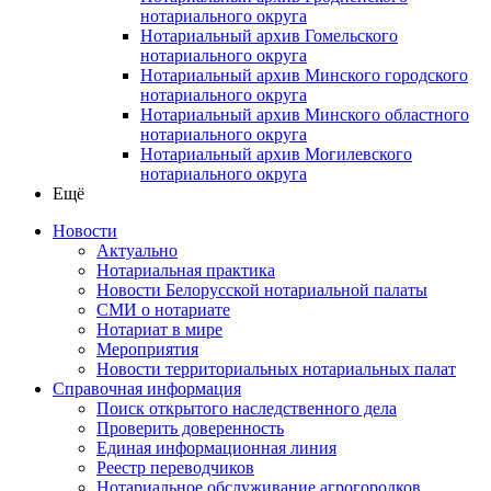
нотариального округа
Нотариальный архив Гомельского
нотариального округа
Нотариальный архив Минского городского
нотариального округа
Нотариальный архив Минского областного
нотариального округа
Нотариальный архив Могилевского
нотариального округа
Ещё
Новости
Актуально
Нотариальная практика
Новости Белорусской нотариальной палаты
СМИ о нотариате
Нотариат в мире
Мероприятия
Новости территориальных нотариальных палат
Справочная информация
Поиск открытого наследственного дела
Проверить доверенность
Единая информационная линия
Реестр переводчиков
Нотариальное обслуживание агрогородков