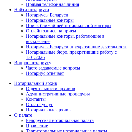
Прямая телефонная линия
Найти нотариуса
Нотариусы Беларуси
Нотариальные конторы
Поиск ближайшей нотариальной конторы
Онлайн запись на прием
Нотариальные конторы, работающие в
воскресенье
Нотариусы Беларуси, прекратившие деятельность
Нотариальные бюро, прекратившие работу с
1.01.2026
Вопрос нотариусу
Часто задаваемые вопросы
Нотариус отвечает
Нотариальный архив
О деятельности архивов
Административные процедуры
Контакты
Оплата услуг
Нотариальные архивы
О палате
Белорусская нотариальная палата
Правление
Территориальные нотариальные палаты