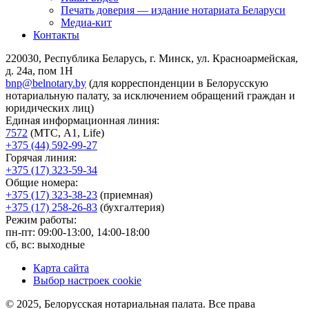
Печать доверия — издание нотариата Беларуси
Медиа-кит
Контакты
220030, Республика Беларусь, г. Минск, ул. Красноармейская,
д. 24а, пом 1Н
bnp@belnotary.by
(для корреспонденции в Белорусскую
нотариальную палату, за исключением обращений граждан и
юридических лиц)
Единая информационная линия:
7572
(МТС, A1, Life)
+375 (44) 592-99-27
Горячая линия:
+375 (17) 323-59-34
Общие номера:
+375 (17) 323-38-23
(приемная)
+375 (17) 258-26-83
(бухгалтерия)
Режим работы:
пн-пт: 09:00-13:00, 14:00-18:00
сб, вс: выходные
Карта сайта
Выбор настроек cookie
© 2025, Белорусская нотариальная палата. Все права