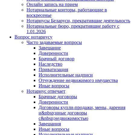
Онлайн запись на прием
Нотариальные конторы, работающие в
воскресенье
Нотариусы Беларуси, прекратившие деятельность
Нотариальные бюро, прекратившие работу с
1.01.2026
Вопрос нотариусу
Часто задаваемые вопросы
Завещание
Доверенности
Брачный договор
Наследство
Приватизация
Исполнительные надписи
Отчуждение недвижимого имущества
Иные вопросы
Нотариус отвечает
Брачные договоры
Доверенности
Договоры купли-продажи, мены, дарения
и&nbsp;иные договоры
с&nbsp;недвижимостью
Завещания
Иные вопросы
Исполнительные надписи