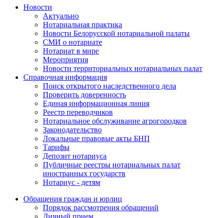
Новости
Актуально
Нотариальная практика
Новости Белорусской нотариальной палаты
СМИ о нотариате
Нотариат в мире
Мероприятия
Новости территориальных нотариальных палат
Справочная информация
Поиск открытого наследственного дела
Проверить доверенность
Единая информационная линия
Реестр переводчиков
Нотариальное обслуживание агрогородков
Законодательство
Локальные правовые акты БНП
Тарифы
Депозит нотариуса
Публичные реестры нотариальных палат
иностранных государств
Нотариус - детям
Обращения граждан и юрлиц
Порядок рассмотрения обращений
Личный прием