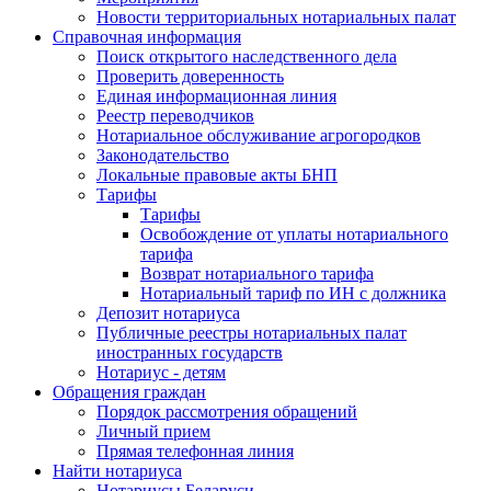
Новости территориальных нотариальных палат
Справочная информация
Поиск открытого наследственного дела
Проверить доверенность
Единая информационная линия
Реестр переводчиков
Нотариальное обслуживание агрогородков
Законодательство
Локальные правовые акты БНП
Тарифы
Тарифы
Освобождение от уплаты нотариального
тарифа
Возврат нотариального тарифа
Нотариальный тариф по ИН с должника
Депозит нотариуса
Публичные реестры нотариальных палат
иностранных государств
Нотариус - детям
Обращения граждан
Порядок рассмотрения обращений
Личный прием
Прямая телефонная линия
Найти нотариуса
Нотариусы Беларуси