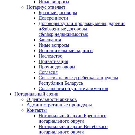
Иные вопросы
Нотариус отвечает
Брачные договоры
Доверенности
Договоры купли-продажи, мены, дарения
и&nbsp;иные договоры
с&nbsp;недвижимостью
Завещания
Иные вопросы
Исполнительные надписи
Наследство
Приватизация
Прочие договоры
Согласия
Согласия на выезд ребенка за пределы
Республики Беларусь
Соглашения об уплате алиментов
Нотариальный архив
О деятельности архивов
Административные процедуры
Контакты
Нотариальный архив Брестского
нотариального округа
Нотариальный архив Витебского
нотариального округа