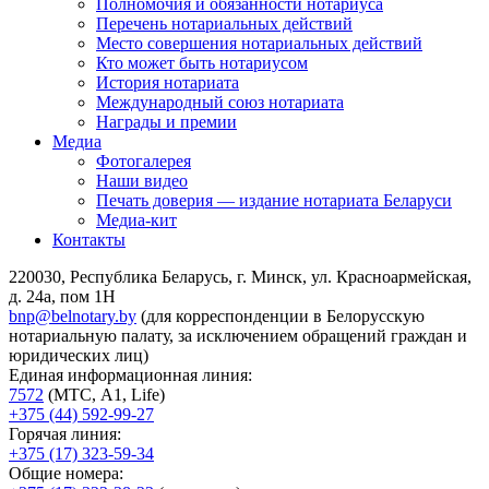
Полномочия и обязанности нотариуса
Перечень нотариальных действий
Место совершения нотариальных действий
Кто может быть нотариусом
История нотариата
Международный союз нотариата
Награды и премии
Медиа
Фотогалерея
Наши видео
Печать доверия — издание нотариата Беларуси
Медиа-кит
Контакты
220030, Республика Беларусь, г. Минск, ул. Красноармейская,
д. 24а, пом 1Н
bnp@belnotary.by
(для корреспонденции в Белорусскую
нотариальную палату, за исключением обращений граждан и
юридических лиц)
Единая информационная линия:
7572
(МТС, A1, Life)
+375 (44) 592-99-27
Горячая линия:
+375 (17) 323-59-34
Общие номера: