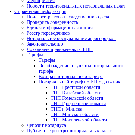
Мероприятия
Новости территориальных нотариальных палат
Справочная информация
Поиск открытого наследственного дела
Проверить доверенность
Единая информационная линия
Реестр переводчиков
Нотариальное обслуживание агрогородков
Законодательство
Локальные правовые акты БНП
Тарифы
Тарифы
Освобождение от уплаты нотариального
тарифа
Возврат нотариального тарифа
Нотариальный тариф по ИН с должника
ТНП Брестской области
ТНП Витебской области
ТНП Гомельской области
ТНП Гродненской области
ТНП г. Минска
ТНП Минской области
ТНП Могилевской области
Депозит нотариуса
Публичные реестры нотариальных палат