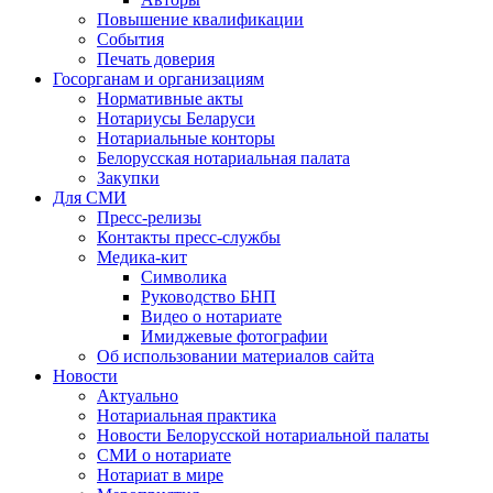
Повышение квалификации
События
Печать доверия
Госорганам и организациям
Нормативные акты
Нотариусы Беларуси
Нотариальные конторы
Белорусская нотариальная палата
Закупки
Для СМИ
Пресс-релизы
Контакты пресс-службы
Медика-кит
Символика
Руководство БНП
Видео о нотариате
Имиджевые фотографии
Об использовании материалов сайта
Новости
Актуально
Нотариальная практика
Новости Белорусской нотариальной палаты
СМИ о нотариате
Нотариат в мире