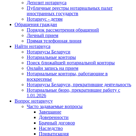
Депозит нотариуса
Публичные реестры нотариальных палат
иностранных государств
Нотариус - детям
Обращения граждан
Порядок рассмотрения обращений
Личный прием
Прямая телефонная линия
Найти нотариуса
Нотариусы Беларуси
Нотариальные конторы
Поиск ближайшей нотариальной конторы
Онлайн запись на прием
Нотариальные конторы, работающие в
воскресенье
Нотариусы Беларуси, прекратившие деятельность
Нотариальные бюро, прекратившие работу с
1.01.2026
Вопрос нотариусу
Часто задаваемые вопросы
Завещание
Доверенности
Брачный договор
Наследство
Приватизация