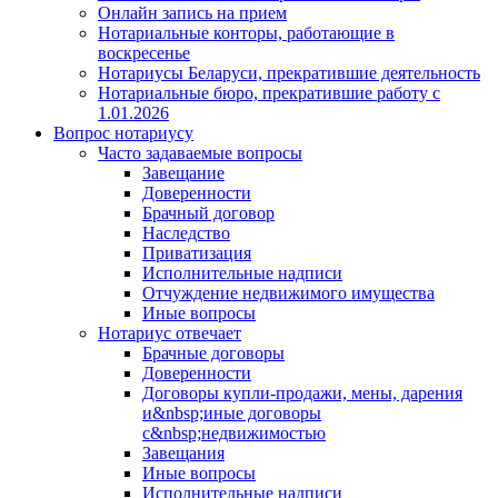
Онлайн запись на прием
Нотариальные конторы, работающие в
воскресенье
Нотариусы Беларуси, прекратившие деятельность
Нотариальные бюро, прекратившие работу с
1.01.2026
Вопрос нотариусу
Часто задаваемые вопросы
Завещание
Доверенности
Брачный договор
Наследство
Приватизация
Исполнительные надписи
Отчуждение недвижимого имущества
Иные вопросы
Нотариус отвечает
Брачные договоры
Доверенности
Договоры купли-продажи, мены, дарения
и&nbsp;иные договоры
с&nbsp;недвижимостью
Завещания
Иные вопросы
Исполнительные надписи