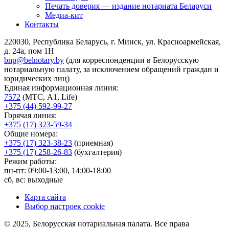
Печать доверия — издание нотариата Беларуси
Медиа-кит
Контакты
220030, Республика Беларусь, г. Минск, ул. Красноармейская,
д. 24а, пом 1Н
bnp@belnotary.by
(для корреспонденции в Белорусскую
нотариальную палату, за исключением обращений граждан и
юридических лиц)
Единая информационная линия:
7572
(МТС, A1, Life)
+375 (44) 592-99-27
Горячая линия:
+375 (17) 323-59-34
Общие номера:
+375 (17) 323-38-23
(приемная)
+375 (17) 258-26-83
(бухгалтерия)
Режим работы:
пн-пт: 09:00-13:00, 14:00-18:00
сб, вс: выходные
Карта сайта
Выбор настроек cookie
© 2025, Белорусская нотариальная палата. Все права