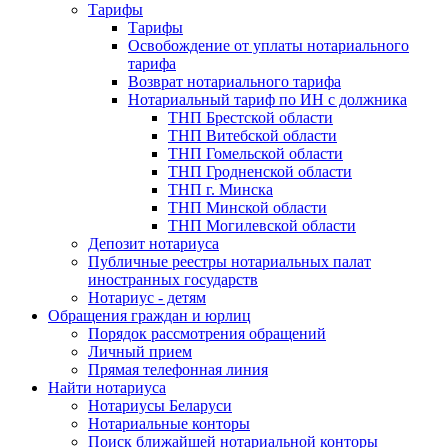
Тарифы
Тарифы
Освобождение от уплаты нотариального
тарифа
Возврат нотариального тарифа
Нотариальный тариф по ИН с должника
ТНП Брестской области
ТНП Витебской области
ТНП Гомельской области
ТНП Гродненской области
ТНП г. Минска
ТНП Минской области
ТНП Могилевской области
Депозит нотариуса
Публичные реестры нотариальных палат
иностранных государств
Нотариус - детям
Обращения граждан и юрлиц
Порядок рассмотрения обращений
Личный прием
Прямая телефонная линия
Найти нотариуса
Нотариусы Беларуси
Нотариальные конторы
Поиск ближайшей нотариальной конторы