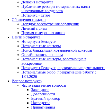
Депозит нотариуса
Публичные реестры нотариальных палат
иностранных государств
Нотариус - детям
Обращения граждан
Порядок рассмотрения обращений
Личный прием
Прямая телефонная линия
Найти нотариуса
Нотариусы Беларуси
Нотариальные конторы
Поиск ближайшей нотариальной конторы
Онлайн запись на прием
Нотариальные конторы, работающие в
воскресенье
Нотариусы Беларуси, прекратившие деятельность
Нотариальные бюро, прекратившие работу с
1.01.2026
Вопрос нотариусу
Часто задаваемые вопросы
Завещание
Доверенности
Брачный договор
Наследство
Приватизация