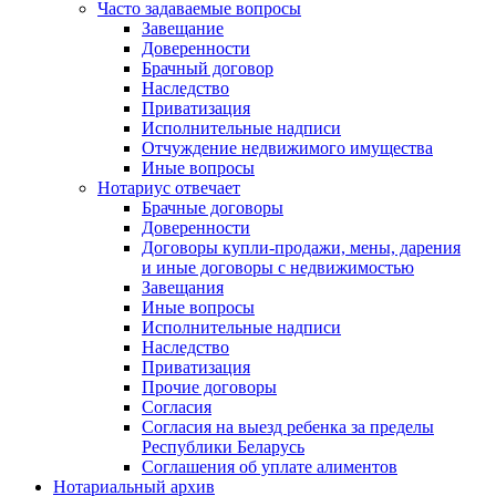
Часто задаваемые вопросы
Завещание
Доверенности
Брачный договор
Наследство
Приватизация
Исполнительные надписи
Отчуждение недвижимого имущества
Иные вопросы
Нотариус отвечает
Брачные договоры
Доверенности
Договоры купли-продажи, мены, дарения
и иные договоры с недвижимостью
Завещания
Иные вопросы
Исполнительные надписи
Наследство
Приватизация
Прочие договоры
Согласия
Согласия на выезд ребенка за пределы
Республики Беларусь
Соглашения об уплате алиментов
Нотариальный архив