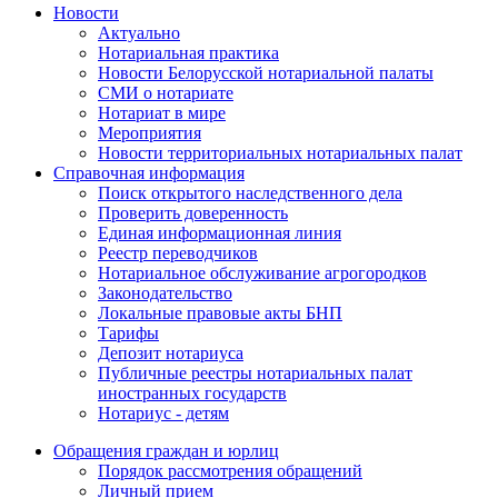
Новости
Актуально
Нотариальная практика
Новости Белорусской нотариальной палаты
СМИ о нотариате
Нотариат в мире
Мероприятия
Новости территориальных нотариальных палат
Справочная информация
Поиск открытого наследственного дела
Проверить доверенность
Единая информационная линия
Реестр переводчиков
Нотариальное обслуживание агрогородков
Законодательство
Локальные правовые акты БНП
Тарифы
Депозит нотариуса
Публичные реестры нотариальных палат
иностранных государств
Нотариус - детям
Обращения граждан и юрлиц
Порядок рассмотрения обращений
Личный прием