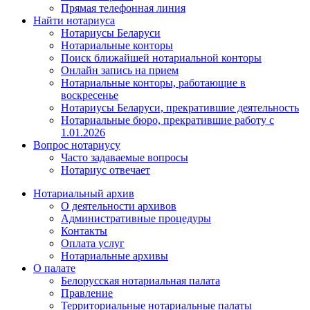
Прямая телефонная линия
Найти нотариуса
Нотариусы Беларуси
Нотариальные конторы
Поиск ближайшей нотариальной конторы
Онлайн запись на прием
Нотариальные конторы, работающие в
воскресенье
Нотариусы Беларуси, прекратившие деятельность
Нотариальные бюро, прекратившие работу с
1.01.2026
Вопрос нотариусу
Часто задаваемые вопросы
Нотариус отвечает
Нотариальный архив
О деятельности архивов
Административные процедуры
Контакты
Оплата услуг
Нотариальные архивы
О палате
Белорусская нотариальная палата
Правление
Территориальные нотариальные палаты