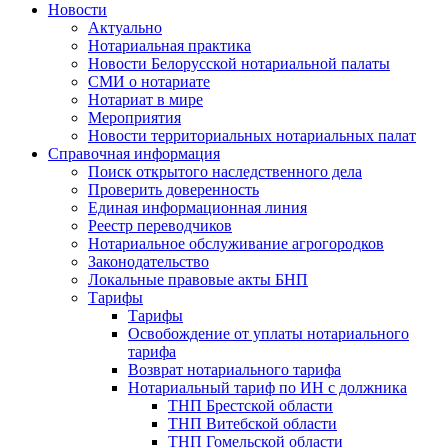
Новости
Актуально
Нотариальная практика
Новости Белорусской нотариальной палаты
СМИ о нотариате
Нотариат в мире
Мероприятия
Новости территориальных нотариальных палат
Справочная информация
Поиск открытого наследственного дела
Проверить доверенность
Единая информационная линия
Реестр переводчиков
Нотариальное обслуживание агрогородков
Законодательство
Локальные правовые акты БНП
Тарифы
Тарифы
Освобождение от уплаты нотариального
тарифа
Возврат нотариального тарифа
Нотариальный тариф по ИН с должника
ТНП Брестской области
ТНП Витебской области
ТНП Гомельской области