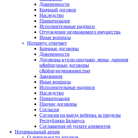
Доверенности
Брачный договор
Наследство
Приватизация
Исполнительные надписи
Отчуждение недвижимого имущества
Иные вопросы
Нотариус отвечает
Брачные договоры
Доверенности
Договоры купли-продажи, мены, дарения
и&nbsp;иные договоры
с&nbsp;недвижимостью
Завещания
Иные вопросы
Исполнительные надписи
Наследство
Приватизация
Прочие договоры
Согласия
Согласия на выезд ребенка за пределы
Республики Беларусь
Соглашения об уплате алиментов
Нотариальный архив
О деятельности архивов