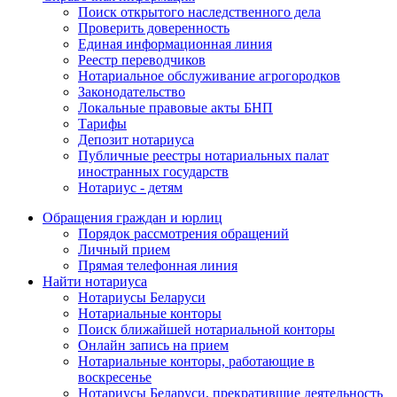
Поиск открытого наследственного дела
Проверить доверенность
Единая информационная линия
Реестр переводчиков
Нотариальное обслуживание агрогородков
Законодательство
Локальные правовые акты БНП
Тарифы
Депозит нотариуса
Публичные реестры нотариальных палат
иностранных государств
Нотариус - детям
Обращения граждан и юрлиц
Порядок рассмотрения обращений
Личный прием
Прямая телефонная линия
Найти нотариуса
Нотариусы Беларуси
Нотариальные конторы
Поиск ближайшей нотариальной конторы
Онлайн запись на прием
Нотариальные конторы, работающие в
воскресенье
Нотариусы Беларуси, прекратившие деятельность