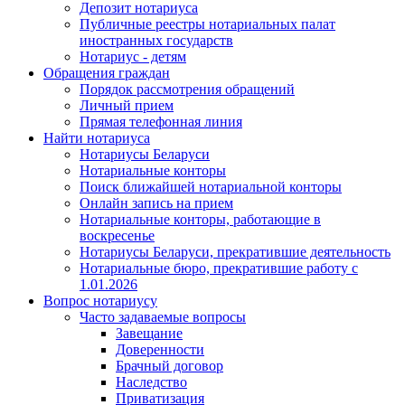
Депозит нотариуса
Публичные реестры нотариальных палат
иностранных государств
Нотариус - детям
Обращения граждан
Порядок рассмотрения обращений
Личный прием
Прямая телефонная линия
Найти нотариуса
Нотариусы Беларуси
Нотариальные конторы
Поиск ближайшей нотариальной конторы
Онлайн запись на прием
Нотариальные конторы, работающие в
воскресенье
Нотариусы Беларуси, прекратившие деятельность
Нотариальные бюро, прекратившие работу с
1.01.2026
Вопрос нотариусу
Часто задаваемые вопросы
Завещание
Доверенности
Брачный договор
Наследство
Приватизация