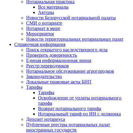
Нотариальная практика
Все материалы
Авторы
Новости Белорусской нотариальной палаты
СМИ о нотариате
Нотариат в мире
Мероприятия
Новости территориальных нотариальных палат
Справочная информация
Поиск открытого наследственного дела
Проверить доверенность
Единая информационная линия
Реестр переводчиков
Нотариальное обслуживание агрогородков
Законодательство
Локальные правовые акты БНП
Тарифы
Тарифы
Освобождение от уплаты нотариального
тарифа
Возврат нотариального тарифа
Нотариальный тариф по ИН с должника
Депозит нотариуса
Публичные реестры нотариальных палат
иностранных государств