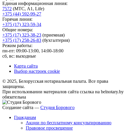
Единая информационная линия:
7572
(МТС, A1, Life)
+375 (44) 592-99-27
Горячая линия:
+375 (17) 323-59-34
Общие номера:
+375 (17) 323-38-23
(приемная)
+375 (17) 258-26-83
(бухгалтерия)
Режим работы:
пн-пт: 09:00-13:00, 14:00-18:00
сб, вс: выходные
Карта сайта
Выбор настроек cookie
© 2025, Белорусская нотариальная палата. Все права
защищены.
При использовании материалов сайта ссылка на belnotary.by
обязательна
Создание сайта —
Студия Борового
Гражданам
Акции по бесплатному консультированию
Правовое просвещение