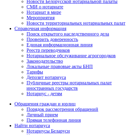
Новости Белорусской нотариальной палаты
СМИ о нотариате
Нотариат в мире
Мероприятия
Новости территориальных нотариальных палат
Справочная информация
Поиск открытого наследственного дела
Проверить доверенность
Единая информационная линия
Реестр переводчиков
Нотариальное обслуживание агрогородков
Законодательство
Локальные правовые акты БНП
Тарифы
Депозит нотариуса
Публичные реестры нотариальных палат
иностранных государств
Нотариус - детям
Обращения граждан и юрлиц
Порядок рассмотрения обращений
Личный прием
Прямая телефонная линия
Найти нотариуса
Нотариусы Беларуси