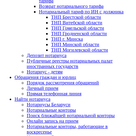
тарифа
Возврат нотариального тарифа
Нотариальный тариф по ИН с должника
ТНП Брестской области
ТНП Витебской области
ТНП Гомельской области
ТНП Гродненской области
ТНП г. Минска
ТНП Минской области
ТНП Могилевской области
Депозит нотариуса
Публичные реестры нотариальных палат
иностранных государств
Нотариус - детям
Обращения граждан и юрлиц
Порядок рассмотрения обращений
Личный прием
Прямая телефонная линия
Найти нотариуса
Нотариусы Беларуси
Нотариальные конторы
Поиск ближайшей нотариальной конторы
Онлайн запись на прием
Нотариальные конторы, работающие в
воскресенье