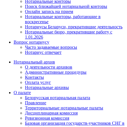
Нотариальные конторы
Поиск ближайшей нотариальной конторы
Онлайн запись на прием
Нотариальные конторы, работающие в
воскресенье
Нотариусы Беларуси, прекратившие деятельность
Нотариальные бюро, прекратившие работу с
1.01.2026
Вопрос нотариусу
Часто задаваемые вопросы
Нотариус отвечает
Нотариальный архив
О деятельности архивов
Административные процедуры
Контакты
Оплата услуг
Нотариальные архивы
О палате
Белорусская нотариальная палата
Правление
Территориальные нотариальные палаты
Дисциплинарная комиссия
Ревизионная комиссия
Базовая организация государств-участников СНГ в