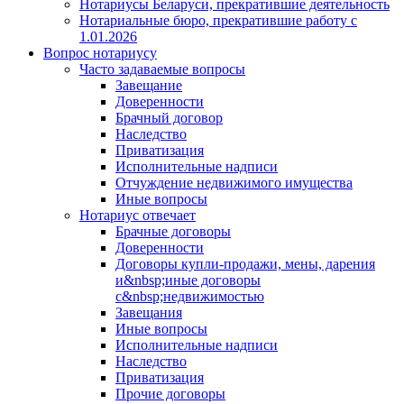
Нотариусы Беларуси, прекратившие деятельность
Нотариальные бюро, прекратившие работу с
1.01.2026
Вопрос нотариусу
Часто задаваемые вопросы
Завещание
Доверенности
Брачный договор
Наследство
Приватизация
Исполнительные надписи
Отчуждение недвижимого имущества
Иные вопросы
Нотариус отвечает
Брачные договоры
Доверенности
Договоры купли-продажи, мены, дарения
и&nbsp;иные договоры
с&nbsp;недвижимостью
Завещания
Иные вопросы
Исполнительные надписи
Наследство
Приватизация
Прочие договоры