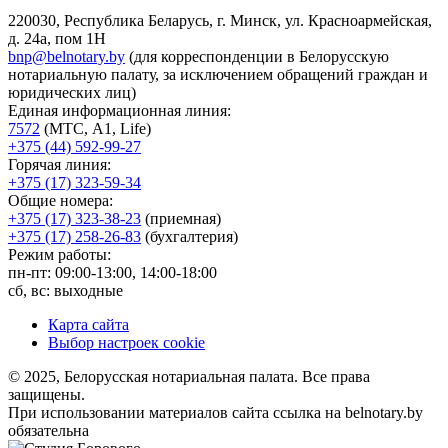
220030, Республика Беларусь, г. Минск, ул. Красноармейская,
д. 24а, пом 1Н
bnp@belnotary.by
(для корреспонденции в Белорусскую
нотариальную палату, за исключением обращений граждан и
юридических лиц)
Единая информационная линия:
7572
(МТС, A1, Life)
+375 (44) 592-99-27
Горячая линия:
+375 (17) 323-59-34
Общие номера:
+375 (17) 323-38-23
(приемная)
+375 (17) 258-26-83
(бухгалтерия)
Режим работы:
пн-пт: 09:00-13:00, 14:00-18:00
сб, вс: выходные
Карта сайта
Выбор настроек cookie
© 2025, Белорусская нотариальная палата. Все права
защищены.
При использовании материалов сайта ссылка на belnotary.by
обязательна