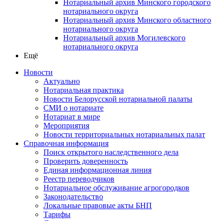
Нотариальный архив Минского городского
нотариального округа
Нотариальный архив Минского областного
нотариального округа
Нотариальный архив Могилевского
нотариального округа
Ещё
Новости
Актуально
Нотариальная практика
Новости Белорусской нотариальной палаты
СМИ о нотариате
Нотариат в мире
Мероприятия
Новости территориальных нотариальных палат
Справочная информация
Поиск открытого наследственного дела
Проверить доверенность
Единая информационная линия
Реестр переводчиков
Нотариальное обслуживание агрогородков
Законодательство
Локальные правовые акты БНП
Тарифы