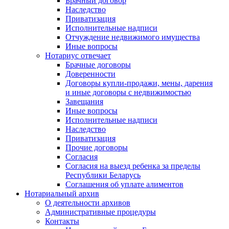
Брачный договор
Наследство
Приватизация
Исполнительные надписи
Отчуждение недвижимого имущества
Иные вопросы
Нотариус отвечает
Брачные договоры
Доверенности
Договоры купли-продажи, мены, дарения
и иные договоры с недвижимостью
Завещания
Иные вопросы
Исполнительные надписи
Наследство
Приватизация
Прочие договоры
Согласия
Согласия на выезд ребенка за пределы
Республики Беларусь
Соглашения об уплате алиментов
Нотариальный архив
О деятельности архивов
Административные процедуры
Контакты