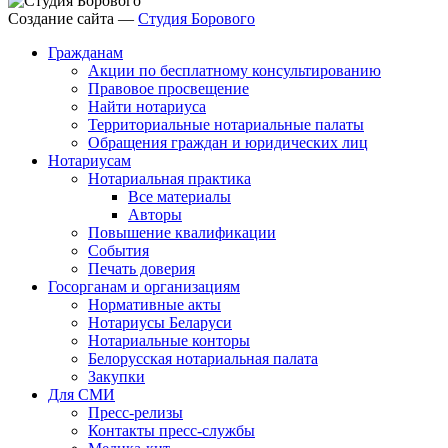
Создание сайта —
Студия Борового
Гражданам
Акции по бесплатному консультированию
Правовое просвещение
Найти нотариуса
Территориальные нотариальные палаты
Обращения граждан и юридических лиц
Нотариусам
Нотариальная практика
Все материалы
Авторы
Повышение квалификации
События
Печать доверия
Госорганам и организациям
Нормативные акты
Нотариусы Беларуси
Нотариальные конторы
Белорусская нотариальная палата
Закупки
Для СМИ
Пресс-релизы
Контакты пресс-службы