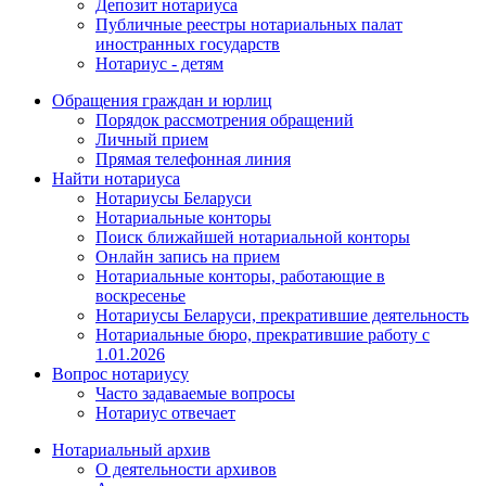
Депозит нотариуса
Публичные реестры нотариальных палат
иностранных государств
Нотариус - детям
Обращения граждан и юрлиц
Порядок рассмотрения обращений
Личный прием
Прямая телефонная линия
Найти нотариуса
Нотариусы Беларуси
Нотариальные конторы
Поиск ближайшей нотариальной конторы
Онлайн запись на прием
Нотариальные конторы, работающие в
воскресенье
Нотариусы Беларуси, прекратившие деятельность
Нотариальные бюро, прекратившие работу с
1.01.2026
Вопрос нотариусу
Часто задаваемые вопросы
Нотариус отвечает
Нотариальный архив
О деятельности архивов