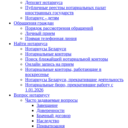
Депозит нотариуса
Публичные реестры нотариальных палат
иностранных государств
Нотариус - детям
Обращения граждан
Порядок рассмотрения обращений
Личный прием
Прямая телефонная линия
Найти нотариуса
Нотариусы Беларуси
Нотариальные конторы
Поиск ближайшей нотариальной конторы
Онлайн запись на прием
Нотариальные конторы, работающие в
воскресенье
Нотариусы Беларуси, прекратившие деятельность
Нотариальные бюро, прекратившие работу с
1.01.2026
Вопрос нотариусу
Часто задаваемые вопросы
Завещание
Доверенности
Брачный договор
Наследство
Приватизация