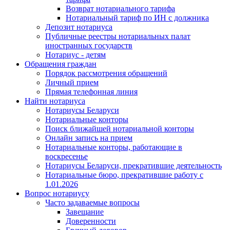
Возврат нотариального тарифа
Нотариальный тариф по ИН с должника
Депозит нотариуса
Публичные реестры нотариальных палат
иностранных государств
Нотариус - детям
Обращения граждан
Порядок рассмотрения обращений
Личный прием
Прямая телефонная линия
Найти нотариуса
Нотариусы Беларуси
Нотариальные конторы
Поиск ближайшей нотариальной конторы
Онлайн запись на прием
Нотариальные конторы, работающие в
воскресенье
Нотариусы Беларуси, прекратившие деятельность
Нотариальные бюро, прекратившие работу с
1.01.2026
Вопрос нотариусу
Часто задаваемые вопросы
Завещание
Доверенности