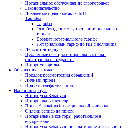
Нотариальное обслуживание агрогородков
Законодательство
Локальные правовые акты БНП
Тарифы
Тарифы
Освобождение от уплаты нотариального
тарифа
Возврат нотариального тарифа
Нотариальный тариф по ИН с должника
Депозит нотариуса
Публичные реестры нотариальных палат
иностранных государств
Нотариус - детям
Обращения граждан
Порядок рассмотрения обращений
Личный прием
Прямая телефонная линия
Найти нотариуса
Нотариусы Беларуси
Нотариальные конторы
Поиск ближайшей нотариальной конторы
Онлайн запись на прием
Нотариальные конторы, работающие в
воскресенье
Нотариусы Беларуси, прекратившие деятельность