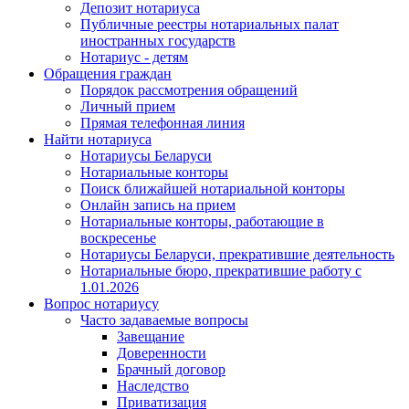
Депозит нотариуса
Публичные реестры нотариальных палат
иностранных государств
Нотариус - детям
Обращения граждан
Порядок рассмотрения обращений
Личный прием
Прямая телефонная линия
Найти нотариуса
Нотариусы Беларуси
Нотариальные конторы
Поиск ближайшей нотариальной конторы
Онлайн запись на прием
Нотариальные конторы, работающие в
воскресенье
Нотариусы Беларуси, прекратившие деятельность
Нотариальные бюро, прекратившие работу с
1.01.2026
Вопрос нотариусу
Часто задаваемые вопросы
Завещание
Доверенности
Брачный договор
Наследство
Приватизация