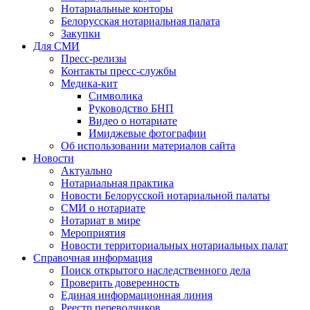
Нотариальные конторы
Белорусская нотариальная палата
Закупки
Для СМИ
Пресс-релизы
Контакты пресс-службы
Медика-кит
Символика
Руководство БНП
Видео о нотариате
Имиджевые фотографии
Об использовании материалов сайта
Новости
Актуально
Нотариальная практика
Новости Белорусской нотариальной палаты
СМИ о нотариате
Нотариат в мире
Мероприятия
Новости территориальных нотариальных палат
Справочная информация
Поиск открытого наследственного дела
Проверить доверенность
Единая информационная линия
Реестр переводчиков