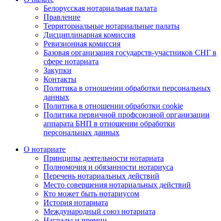
Белорусская нотариальная палата
Правление
Территориальные нотариальные палаты
Дисциплинарная комиссия
Ревизионная комиссия
Базовая организация государств-участников СНГ в
сфере нотариата
Закупки
Контакты
Политика в отношении обработки персональных
данных
Политика в отношении обработки cookie
Политика первичной профсоюзной организации
аппарата БНП в отношении обработки
персональных данных
О нотариате
Принципы деятельности нотариата
Полномочия и обязанности нотариуса
Перечень нотариальных действий
Место совершения нотариальных действий
Кто может быть нотариусом
История нотариата
Международный союз нотариата
Награды и премии