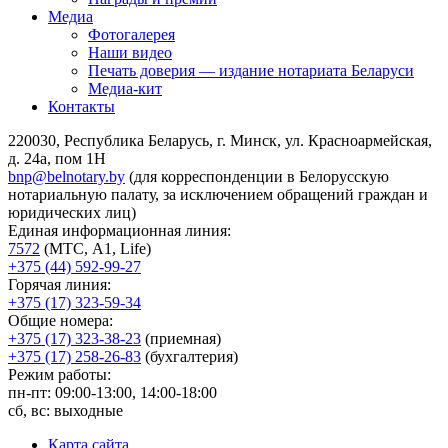
Медиа
Фотогалерея
Наши видео
Печать доверия — издание нотариата Беларуси
Медиа-кит
Контакты
220030, Республика Беларусь, г. Минск, ул. Красноармейская,
д. 24а, пом 1Н
bnp@belnotary.by
(для корреспонденции в Белорусскую
нотариальную палату, за исключением обращений граждан и
юридических лиц)
Единая информационная линия:
7572
(МТС, A1, Life)
+375 (44) 592-99-27
Горячая линия:
+375 (17) 323-59-34
Общие номера:
+375 (17) 323-38-23
(приемная)
+375 (17) 258-26-83
(бухгалтерия)
Режим работы:
пн-пт: 09:00-13:00, 14:00-18:00
сб, вс: выходные
Карта сайта