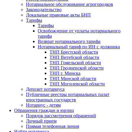
Нотариальное обслуживание агрогородков
Законодательство
Локальные правовые акты БНП
Тарифы
Тарифы
Освобождение от уплаты нотариального
тарифа
Возврат нотариального тарифа
Нотариальный тариф по ИН с должника
ТНП Брестской области
ТНП Витебской области
ТНП Гомельской области
ТНП Гродненской области
ТНП г. Минска
ТНП Минской области
ТНП Могилевской области
Депозит нотариуса
Публичные реестры нотариальных палат
иностранных государств
Нотариус - детям
Обращения граждан и юрлиц
Порядок рассмотрения обращений
Личный прием
Прямая телефонная линия
Найти нотариуса