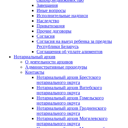
с&nbsp;недвижимостью
Завещания
Иные вопросы
Исполнительные надписи
Наследство
Приватизация
Прочие договоры
Согласия
Согласия на выезд ребенка за пределы
Республики Беларусь
Соглашения об уплате алиментов
Нотариальный архив
О деятельности архивов
Административные процедуры
Контакты
Нотариальный архив Брестского
нотариального округа
Нотариальный архив Витебского
нотариального округа
Нотариальный архив Гомельского
нотариального округа
Нотариальный архив Гродненского
нотариального округа
Нотариальный архив Могилевского
нотариального округа