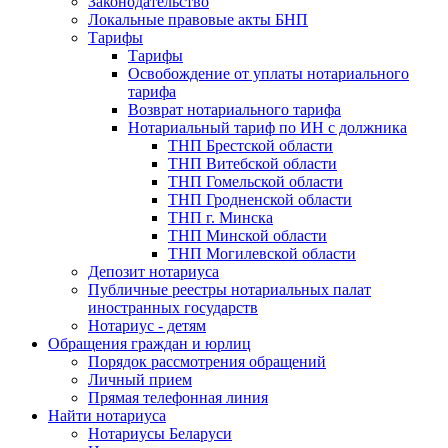
Законодательство
Локальные правовые акты БНП
Тарифы
Тарифы
Освобождение от уплаты нотариального
тарифа
Возврат нотариального тарифа
Нотариальный тариф по ИН с должника
ТНП Брестской области
ТНП Витебской области
ТНП Гомельской области
ТНП Гродненской области
ТНП г. Минска
ТНП Минской области
ТНП Могилевской области
Депозит нотариуса
Публичные реестры нотариальных палат
иностранных государств
Нотариус - детям
Обращения граждан и юрлиц
Порядок рассмотрения обращений
Личный прием
Прямая телефонная линия
Найти нотариуса
Нотариусы Беларуси