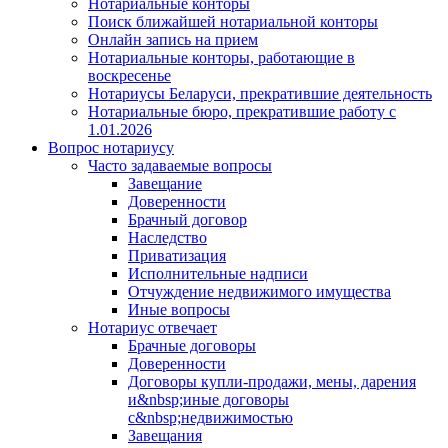
Нотариальные конторы
Поиск ближайшей нотариальной конторы
Онлайн запись на прием
Нотариальные конторы, работающие в
воскресенье
Нотариусы Беларуси, прекратившие деятельность
Нотариальные бюро, прекратившие работу с
1.01.2026
Вопрос нотариусу
Часто задаваемые вопросы
Завещание
Доверенности
Брачный договор
Наследство
Приватизация
Исполнительные надписи
Отчуждение недвижимого имущества
Иные вопросы
Нотариус отвечает
Брачные договоры
Доверенности
Договоры купли-продажи, мены, дарения
и&nbsp;иные договоры
с&nbsp;недвижимостью
Завещания