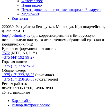
Фотогалерея
Наши видео
Печать доверия — издание нотариата Беларуси
Медиа-кит
Контакты
220030, Республика Беларусь, г. Минск, ул. Красноармейская,
д. 24а, пом 1Н
bnp@belnotary.by
(для корреспонденции в Белорусскую
нотариальную палату, за исключением обращений граждан и
юридических лиц)
Единая информационная линия:
7572
(МТС, A1, Life)
+375 (44) 592-99-27
Горячая линия:
+375 (17) 323-59-34
Общие номера:
+375 (17) 323-38-23
(приемная)
+375 (17) 258-26-83
(бухгалтерия)
Режим работы:
пн-пт: 09:00-13:00, 14:00-18:00
сб, вс: выходные
Карта сайта
Выбор настроек cookie