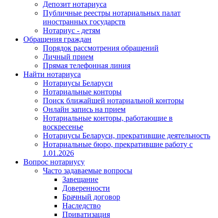
Депозит нотариуса
Публичные реестры нотариальных палат
иностранных государств
Нотариус - детям
Обращения граждан
Порядок рассмотрения обращений
Личный прием
Прямая телефонная линия
Найти нотариуса
Нотариусы Беларуси
Нотариальные конторы
Поиск ближайшей нотариальной конторы
Онлайн запись на прием
Нотариальные конторы, работающие в
воскресенье
Нотариусы Беларуси, прекратившие деятельность
Нотариальные бюро, прекратившие работу с
1.01.2026
Вопрос нотариусу
Часто задаваемые вопросы
Завещание
Доверенности
Брачный договор
Наследство
Приватизация