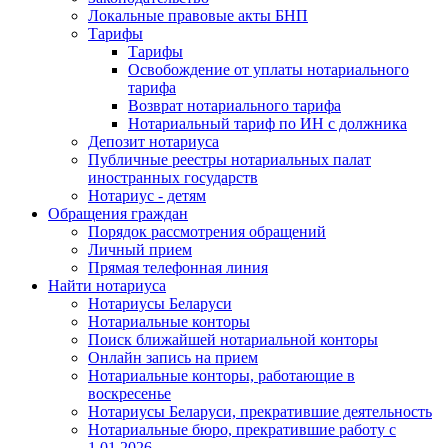
Локальные правовые акты БНП
Тарифы
Тарифы
Освобождение от уплаты нотариального
тарифа
Возврат нотариального тарифа
Нотариальный тариф по ИН с должника
Депозит нотариуса
Публичные реестры нотариальных палат
иностранных государств
Нотариус - детям
Обращения граждан
Порядок рассмотрения обращений
Личный прием
Прямая телефонная линия
Найти нотариуса
Нотариусы Беларуси
Нотариальные конторы
Поиск ближайшей нотариальной конторы
Онлайн запись на прием
Нотариальные конторы, работающие в
воскресенье
Нотариусы Беларуси, прекратившие деятельность
Нотариальные бюро, прекратившие работу с
1.01.2026