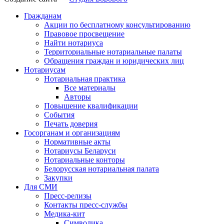
Гражданам
Акции по бесплатному консультированию
Правовое просвещение
Найти нотариуса
Территориальные нотариальные палаты
Обращения граждан и юридических лиц
Нотариусам
Нотариальная практика
Все материалы
Авторы
Повышение квалификации
События
Печать доверия
Госорганам и организациям
Нормативные акты
Нотариусы Беларуси
Нотариальные конторы
Белорусская нотариальная палата
Закупки
Для СМИ
Пресс-релизы
Контакты пресс-службы
Медика-кит
Символика