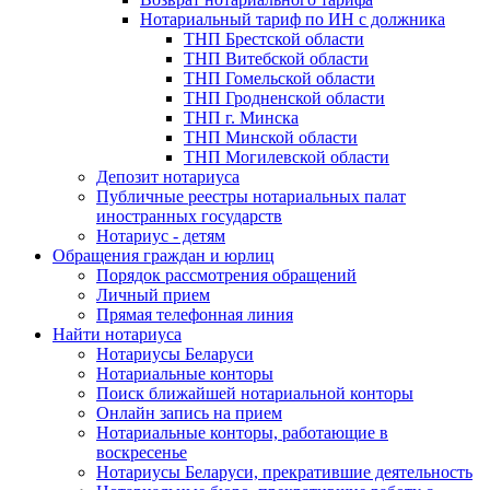
Нотариальный тариф по ИН с должника
ТНП Брестской области
ТНП Витебской области
ТНП Гомельской области
ТНП Гродненской области
ТНП г. Минска
ТНП Минской области
ТНП Могилевской области
Депозит нотариуса
Публичные реестры нотариальных палат
иностранных государств
Нотариус - детям
Обращения граждан и юрлиц
Порядок рассмотрения обращений
Личный прием
Прямая телефонная линия
Найти нотариуса
Нотариусы Беларуси
Нотариальные конторы
Поиск ближайшей нотариальной конторы
Онлайн запись на прием
Нотариальные конторы, работающие в
воскресенье
Нотариусы Беларуси, прекратившие деятельность