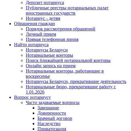
Депозит нотариуса
Публичные реестры нотариальных палат
иностранных государств
Нотариус - детям
Обращения граждан
Порядок рассмотрения обращений
Личный прием
Прямая телефонная линия
Найти нотариуса
Нотариусы Беларуси
Нотариальные конторы
Поиск ближайшей нотариальной конторы
Онлайн запись на прием
Нотариальные конторы, работающие в
воскресенье
Нотариусы Беларуси, прекратившие деятельность
Нотариальные бюро, прекратившие работу с
1.01.2026
Вопрос нотариусу
Часто задаваемые вопросы
Завещание
Доверенности
Брачный договор
Наследство
Приватизация