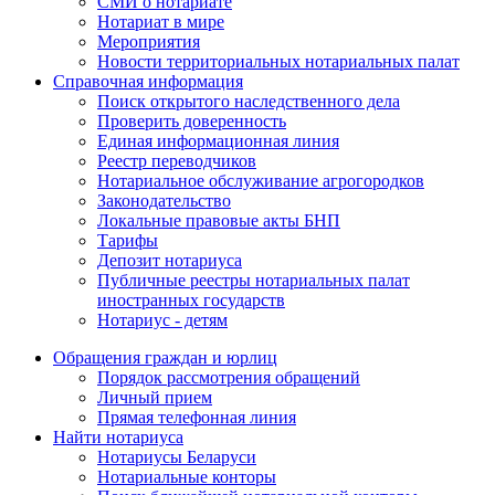
СМИ о нотариате
Нотариат в мире
Мероприятия
Новости территориальных нотариальных палат
Справочная информация
Поиск открытого наследственного дела
Проверить доверенность
Единая информационная линия
Реестр переводчиков
Нотариальное обслуживание агрогородков
Законодательство
Локальные правовые акты БНП
Тарифы
Депозит нотариуса
Публичные реестры нотариальных палат
иностранных государств
Нотариус - детям
Обращения граждан и юрлиц
Порядок рассмотрения обращений
Личный прием
Прямая телефонная линия
Найти нотариуса
Нотариусы Беларуси
Нотариальные конторы