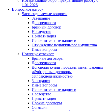
Нотариальные бюро, прекратившие работу с
1.01.2026
Вопрос нотариусу
Часто задаваемые вопросы
Завещание
Доверенности
Брачный договор
Наследство
Приватизация
Исполнительные надписи
Отчуждение недвижимого имущества
Иные вопросы
Нотариус отвечает
Брачные договоры
Доверенности
Договоры купли-продажи, мены, дарения
и&nbsp;иные договоры
с&nbsp;недвижимостью
Завещания
Иные вопросы
Исполнительные надписи
Наследство
Приватизация
Прочие договоры
Согласия