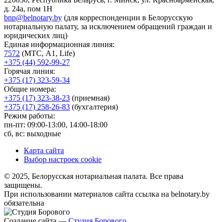
д. 24а, пом 1Н
bnp@belnotary.by
(для корреспонденции в Белорусскую
нотариальную палату, за исключением обращений граждан и
юридических лиц)
Единая информационная линия:
7572
(МТС, A1, Life)
+375 (44) 592-99-27
Горячая линия:
+375 (17) 323-59-34
Общие номера:
+375 (17) 323-38-23
(приемная)
+375 (17) 258-26-83
(бухгалтерия)
Режим работы:
пн-пт: 09:00-13:00, 14:00-18:00
сб, вс: выходные
Карта сайта
Выбор настроек cookie
© 2025, Белорусская нотариальная палата. Все права
защищены.
При использовании материалов сайта ссылка на belnotary.by
обязательна
Создание сайта —
Студия Борового