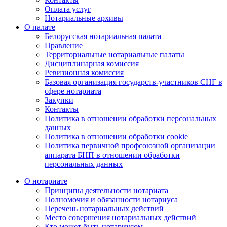
Оплата услуг
Нотариальные архивы
О палате
Белорусская нотариальная палата
Правление
Территориальные нотариальные палаты
Дисциплинарная комиссия
Ревизионная комиссия
Базовая организация государств-участников СНГ в
сфере нотариата
Закупки
Контакты
Политика в отношении обработки персональных
данных
Политика в отношении обработки cookie
Политика первичной профсоюзной организации
аппарата БНП в отношении обработки
персональных данных
О нотариате
Принципы деятельности нотариата
Полномочия и обязанности нотариуса
Перечень нотариальных действий
Место совершения нотариальных действий
Кто может быть нотариусом