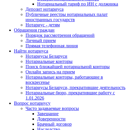
Нотариальный тариф по ИН с должника
Депозит нотариуса
Публичные реестры нотариальных палат
иностранных государств
Нотариус - детям
Обращения граждан
Порядок рассмотрения обращений
Личный прием
Прямая телефонная линия
Найти нотариуса
Нотариусы Беларуси
Нотариальные конторы
Поиск ближайшей нотариальной конторы
Онлайн запись на прием
Нотариальные конторы, работающие в
воскресенье
Нотариусы Беларуси, прекратившие деятельность
Нотариальные бюро, прекратившие работу с
1.01.2026
Вопрос нотариусу
Часто задаваемые вопросы
Завещание
Доверенности
Брачный договор
Наследство