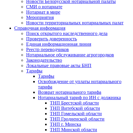
Новости Белорусской нотариальной палаты
СМИ о нотариате
Нотариат в мире
Мероприятия
Новости территориальных нотариальных палат
Справочная информация
Поиск открытого наследственного дела
Проверить доверенность
Единая информационная линия
Реестр переводчиков
Нотариальное обслуживание агрогородков
Законодательство
Локальные правовые акты БНП
Тарифы
Тарифы
Освобождение от уплаты нотариального
тарифа
Возврат нотариального тарифа
Нотариальный тариф по ИН с должника
ТНП Брестской области
ТНП Витебской области
ТНП Гомельской области
ТНП Гродненской области
ТНП г. Минска
ТНП Минской области