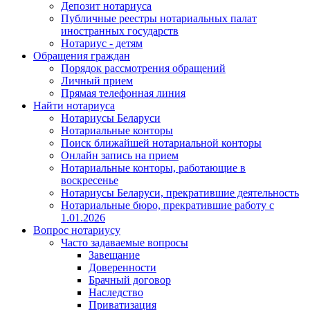
Депозит нотариуса
Публичные реестры нотариальных палат
иностранных государств
Нотариус - детям
Обращения граждан
Порядок рассмотрения обращений
Личный прием
Прямая телефонная линия
Найти нотариуса
Нотариусы Беларуси
Нотариальные конторы
Поиск ближайшей нотариальной конторы
Онлайн запись на прием
Нотариальные конторы, работающие в
воскресенье
Нотариусы Беларуси, прекратившие деятельность
Нотариальные бюро, прекратившие работу с
1.01.2026
Вопрос нотариусу
Часто задаваемые вопросы
Завещание
Доверенности
Брачный договор
Наследство
Приватизация