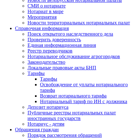
Новости Белорусской нотариальной палаты
СМИ о нотариате
Нотариат в мире
Мероприятия
Новости территориальных нотариальных палат
Справочная информация
Поиск открытого наследственного дела
Проверить доверенность
Единая информационная линия
Реестр переводчиков
Нотариальное обслуживание агрогородков
Законодательство
Локальные правовые акты БНП
Тарифы
Тарифы
Освобождение от уплаты нотариального
тарифа
Возврат нотариального тарифа
Нотариальный тариф по ИН с должника
Депозит нотариуса
Публичные реестры нотариальных палат
иностранных государств
Нотариус - детям
Обращения граждан
Порядок рассмотрения обращений