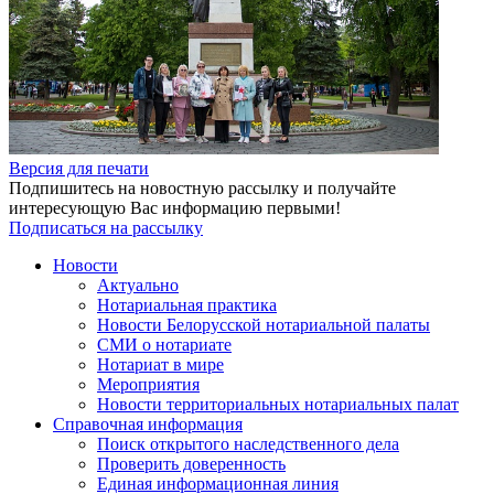
Версия для печати
Подпишитесь на новостную рассылку и получайте
интересующую Вас информацию первыми!
Подписаться на рассылку
Новости
Актуально
Нотариальная практика
Новости Белорусской нотариальной палаты
СМИ о нотариате
Нотариат в мире
Мероприятия
Новости территориальных нотариальных палат
Справочная информация
Поиск открытого наследственного дела
Проверить доверенность
Единая информационная линия