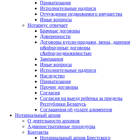
Приватизация
Исполнительные надписи
Отчуждение недвижимого имущества
Иные вопросы
Нотариус отвечает
Брачные договоры
Доверенности
Договоры купли-продажи, мены, дарения
и&nbsp;иные договоры
с&nbsp;недвижимостью
Завещания
Иные вопросы
Исполнительные надписи
Наследство
Приватизация
Прочие договоры
Согласия
Согласия на выезд ребенка за пределы
Республики Беларусь
Соглашения об уплате алиментов
Нотариальный архив
О деятельности архивов
Административные процедуры
Контакты
Нотариальный архив Брестского