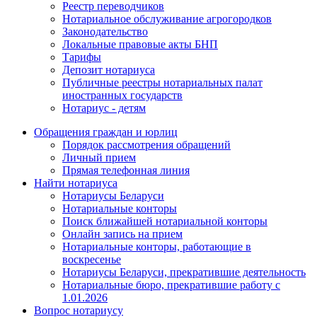
Реестр переводчиков
Нотариальное обслуживание агрогородков
Законодательство
Локальные правовые акты БНП
Тарифы
Депозит нотариуса
Публичные реестры нотариальных палат
иностранных государств
Нотариус - детям
Обращения граждан и юрлиц
Порядок рассмотрения обращений
Личный прием
Прямая телефонная линия
Найти нотариуса
Нотариусы Беларуси
Нотариальные конторы
Поиск ближайшей нотариальной конторы
Онлайн запись на прием
Нотариальные конторы, работающие в
воскресенье
Нотариусы Беларуси, прекратившие деятельность
Нотариальные бюро, прекратившие работу с
1.01.2026
Вопрос нотариусу