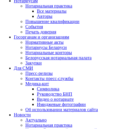
Нотариусам
Нотариальная практика
Все материалы
Авторы
Повышение квалификации
События
Печать доверия
Госорганам и организациям
Нормативные акты
Нотариусы Беларуси
Нотариальные конторы
Белорусская нотариальная палата
Закупки
Для СМИ
Пресс-релизы
Контакты пресс-службы
Медика-кит
Символика
Руководство БНП
Видео о нотариате
Имиджевые фотографии
Об использовании материалов сайта
Новости
Актуально
Нотариальная практика