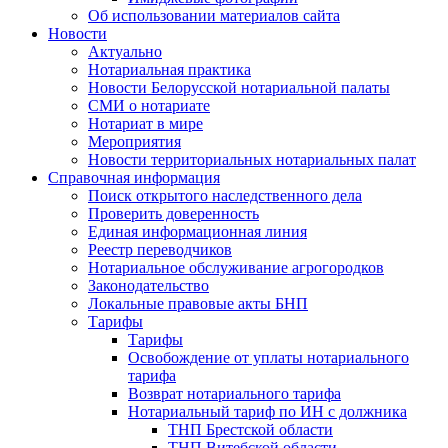
Об использовании материалов сайта
Новости
Актуально
Нотариальная практика
Новости Белорусской нотариальной палаты
СМИ о нотариате
Нотариат в мире
Мероприятия
Новости территориальных нотариальных палат
Справочная информация
Поиск открытого наследственного дела
Проверить доверенность
Единая информационная линия
Реестр переводчиков
Нотариальное обслуживание агрогородков
Законодательство
Локальные правовые акты БНП
Тарифы
Тарифы
Освобождение от уплаты нотариального
тарифа
Возврат нотариального тарифа
Нотариальный тариф по ИН с должника
ТНП Брестской области
ТНП Витебской области