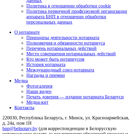
данных
Политика в отношении обработки cookie
Политика первичной профсоюзной организации
аппарата БНП в отношении обработки
персональных данных
О нотариате
Принципы деятельности нотариата
Полномочия и обязанности нотариуса
Перечень нотариальных действий
Место совершения нотариальных действий
Кто может быть нотариусом
История нотариата
Международный союз нотариата
Награды и премии
Медиа
Фотогалерея
Наши видео
Печать доверия — издание нотариата Беларуси
Медиа-кит
Контакты
220030, Республика Беларусь, г. Минск, ул. Красноармейская,
д. 24а, пом 1Н
bnp@belnotary.by
(для корреспонденции в Белорусскую
нотариальную палату, за исключением обращений граждан и