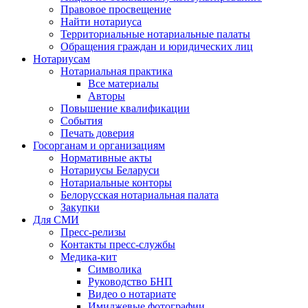
Правовое просвещение
Найти нотариуса
Территориальные нотариальные палаты
Обращения граждан и юридических лиц
Нотариусам
Нотариальная практика
Все материалы
Авторы
Повышение квалификации
События
Печать доверия
Госорганам и организациям
Нормативные акты
Нотариусы Беларуси
Нотариальные конторы
Белорусская нотариальная палата
Закупки
Для СМИ
Пресс-релизы
Контакты пресс-службы
Медика-кит
Символика
Руководство БНП
Видео о нотариате
Имиджевые фотографии