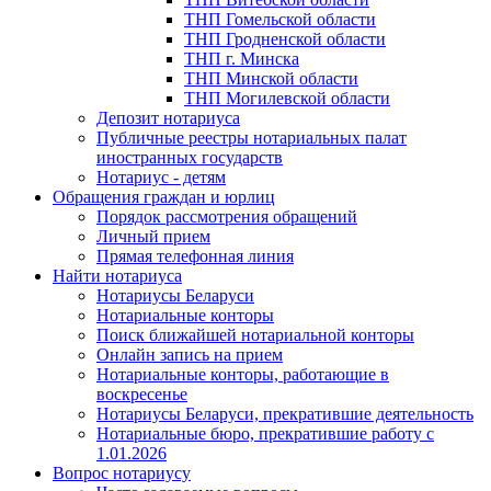
ТНП Гомельской области
ТНП Гродненской области
ТНП г. Минска
ТНП Минской области
ТНП Могилевской области
Депозит нотариуса
Публичные реестры нотариальных палат
иностранных государств
Нотариус - детям
Обращения граждан и юрлиц
Порядок рассмотрения обращений
Личный прием
Прямая телефонная линия
Найти нотариуса
Нотариусы Беларуси
Нотариальные конторы
Поиск ближайшей нотариальной конторы
Онлайн запись на прием
Нотариальные конторы, работающие в
воскресенье
Нотариусы Беларуси, прекратившие деятельность
Нотариальные бюро, прекратившие работу с
1.01.2026
Вопрос нотариусу