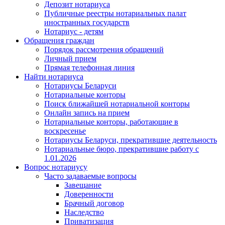
Депозит нотариуса
Публичные реестры нотариальных палат
иностранных государств
Нотариус - детям
Обращения граждан
Порядок рассмотрения обращений
Личный прием
Прямая телефонная линия
Найти нотариуса
Нотариусы Беларуси
Нотариальные конторы
Поиск ближайшей нотариальной конторы
Онлайн запись на прием
Нотариальные конторы, работающие в
воскресенье
Нотариусы Беларуси, прекратившие деятельность
Нотариальные бюро, прекратившие работу с
1.01.2026
Вопрос нотариусу
Часто задаваемые вопросы
Завещание
Доверенности
Брачный договор
Наследство
Приватизация