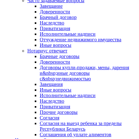
Часто задаваемые вопросы
Завещание
Доверенности
Брачный договор
Наследство
Приватизация
Исполнительные надписи
Отчуждение недвижимого имущества
Иные вопросы
Нотариус отвечает
Брачные договоры
Доверенности
Договоры купли-продажи, мены, дарения
и&nbsp;иные договоры
с&nbsp;недвижимостью
Завещания
Иные вопросы
Исполнительные надписи
Наследство
Приватизация
Прочие договоры
Согласия
Согласия на выезд ребенка за пределы
Республики Беларусь
Соглашения об уплате алиментов