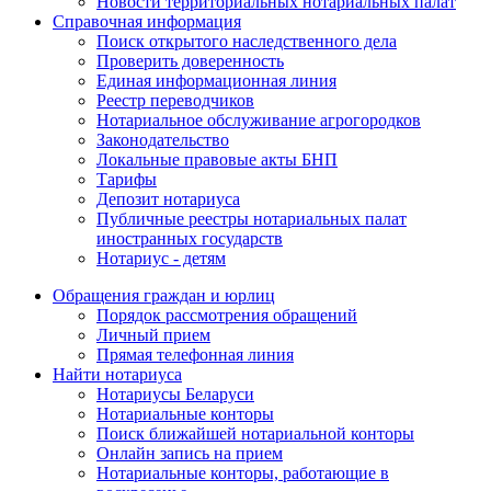
Новости территориальных нотариальных палат
Справочная информация
Поиск открытого наследственного дела
Проверить доверенность
Единая информационная линия
Реестр переводчиков
Нотариальное обслуживание агрогородков
Законодательство
Локальные правовые акты БНП
Тарифы
Депозит нотариуса
Публичные реестры нотариальных палат
иностранных государств
Нотариус - детям
Обращения граждан и юрлиц
Порядок рассмотрения обращений
Личный прием
Прямая телефонная линия
Найти нотариуса
Нотариусы Беларуси
Нотариальные конторы
Поиск ближайшей нотариальной конторы
Онлайн запись на прием
Нотариальные конторы, работающие в