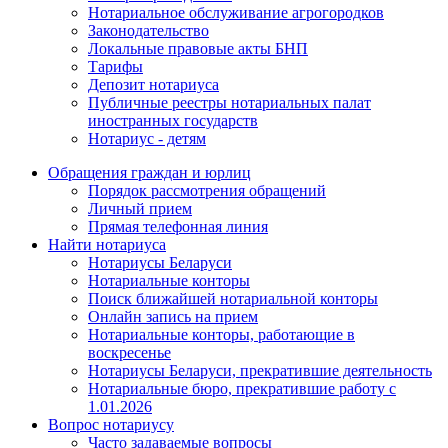
Нотариальное обслуживание агрогородков
Законодательство
Локальные правовые акты БНП
Тарифы
Депозит нотариуса
Публичные реестры нотариальных палат
иностранных государств
Нотариус - детям
Обращения граждан и юрлиц
Порядок рассмотрения обращений
Личный прием
Прямая телефонная линия
Найти нотариуса
Нотариусы Беларуси
Нотариальные конторы
Поиск ближайшей нотариальной конторы
Онлайн запись на прием
Нотариальные конторы, работающие в
воскресенье
Нотариусы Беларуси, прекратившие деятельность
Нотариальные бюро, прекратившие работу с
1.01.2026
Вопрос нотариусу
Часто задаваемые вопросы