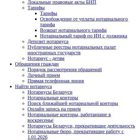
Локальные правовые акты БНП
Тарифы
Тарифы
Освобождение от уплаты нотариального
тарифа
Возврат нотариального тарифа
Нотариальный тариф по ИН с должника
Депозит нотариуса
Публичные реестры нотариальных палат
иностранных государств
Нотариус - детям
Обращения граждан
Порядок рассмотрения обращений
Личный прием
Прямая телефонная линия
Найти нотариуса
Нотариусы Беларуси
Нотариальные конторы
Поиск ближайшей нотариальной конторы
Онлайн запись на прием
Нотариальные конторы, работающие в
воскресенье
Нотариусы Беларуси, прекратившие деятельность
Нотариальные бюро, прекратившие работу с
1.01.2026