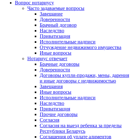
Вопрос нотариусу
Часто задаваемые вопросы
Завещание
Доверенности
Брачный договор
Наследство
Приватизация
Исполнительные надписи
Отчуждение недвижимого имущества
Иные вопросы
Нотариус отвечает
Брачные договоры
Доверенности
Договоры купли-продажи, мены, дарения
и иные договоры с недвижимостью
Завещания
Иные вопросы
Исполнительные надписи
Наследство
Приватизация
Прочие договоры
Согласия
Согласия на выезд ребенка за пределы
Республики Беларусь
Соглашения об уплате алиментов