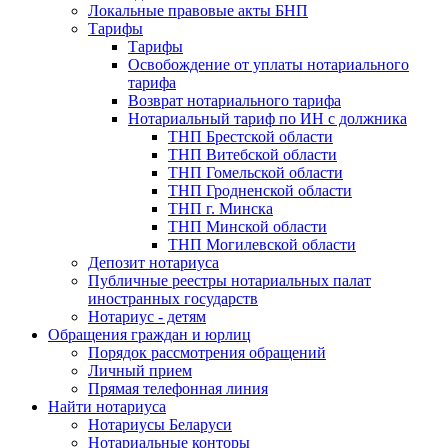
Локальные правовые акты БНП
Тарифы
Тарифы
Освобождение от уплаты нотариального
тарифа
Возврат нотариального тарифа
Нотариальный тариф по ИН с должника
ТНП Брестской области
ТНП Витебской области
ТНП Гомельской области
ТНП Гродненской области
ТНП г. Минска
ТНП Минской области
ТНП Могилевской области
Депозит нотариуса
Публичные реестры нотариальных палат
иностранных государств
Нотариус - детям
Обращения граждан и юрлиц
Порядок рассмотрения обращений
Личный прием
Прямая телефонная линия
Найти нотариуса
Нотариусы Беларуси
Нотариальные конторы