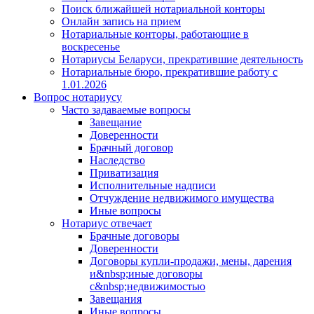
Поиск ближайшей нотариальной конторы
Онлайн запись на прием
Нотариальные конторы, работающие в
воскресенье
Нотариусы Беларуси, прекратившие деятельность
Нотариальные бюро, прекратившие работу с
1.01.2026
Вопрос нотариусу
Часто задаваемые вопросы
Завещание
Доверенности
Брачный договор
Наследство
Приватизация
Исполнительные надписи
Отчуждение недвижимого имущества
Иные вопросы
Нотариус отвечает
Брачные договоры
Доверенности
Договоры купли-продажи, мены, дарения
и&nbsp;иные договоры
с&nbsp;недвижимостью
Завещания
Иные вопросы