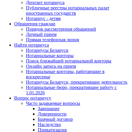
Депозит нотариуса
Публичные реестры нотариальных палат
иностранных государств
Нотариус - детям
Обращения граждан
Порядок рассмотрения обращений
Личный прием
Прямая телефонная линия
Найти нотариуса
Нотариусы Беларуси
Нотариальные конторы
Поиск ближайшей нотариальной конторы
Онлайн запись на прием
Нотариальные конторы, работающие в
воскресенье
Нотариусы Беларуси, прекратившие деятельность
Нотариальные бюро, прекратившие работу с
1.01.2026
Вопрос нотариусу
Часто задаваемые вопросы
Завещание
Доверенности
Брачный договор
Наследство
Приватизация