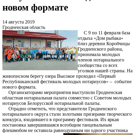
новом формате
14 августа 2019
Гродненская область
С 9 по 11 февраля база
отдыха «Дом рыбака»
близ деревни Коробчицы
Гродненского района,
принимала молодых
членов нотариального
сообщества со всех
уголков нашей страны. На
живописном берегу озера Высокое проходил «Первый
Республиканский фестиваль молодых нотариусов» – событие
нового формата.
Организаторами мероприятия выступили Гродненская
областная нотариальная палата совместно с Советом молодых
нотариусов Белорусской нотариальной палаты.
Отрадно отметить, что представители Гродненского
нотариального округа стали золотыми призерами творческого
конкурса, входившего в программу фестиваля. Их яркая
постановка завершившаяся всеобщим танцевальным
флешмобом не оставила равнодушным ни одного участника