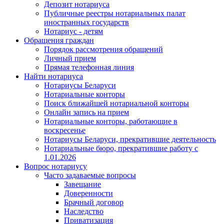
Депозит нотариуса
Публичные реестры нотариальных палат
иностранных государств
Нотариус - детям
Обращения граждан
Порядок рассмотрения обращений
Личный прием
Прямая телефонная линия
Найти нотариуса
Нотариусы Беларуси
Нотариальные конторы
Поиск ближайшей нотариальной конторы
Онлайн запись на прием
Нотариальные конторы, работающие в
воскресенье
Нотариусы Беларуси, прекратившие деятельность
Нотариальные бюро, прекратившие работу с
1.01.2026
Вопрос нотариусу
Часто задаваемые вопросы
Завещание
Доверенности
Брачный договор
Наследство
Приватизация