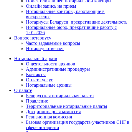
Поиск ближайшей нотариальной конторы
Онлайн запись на прием
Нотариальные конторы, работающие в
воскресенье
Нотариусы Беларуси, прекратившие деятельность
Нотариальные бюро, прекратившие работу с
1.01.2026
Вопрос нотариусу
Часто задаваемые вопросы
Нотариус отвечает
Нотариальный архив
О деятельности архивов
Административные процедуры
Контакты
Оплата услуг
Нотариальные архивы
О палате
Белорусская нотариальная палата
Правление
Территориальные нотариальные палаты
Дисциплинарная комиссия
Ревизионная комиссия
Базовая организация государств-участников СНГ в
сфере нотариата