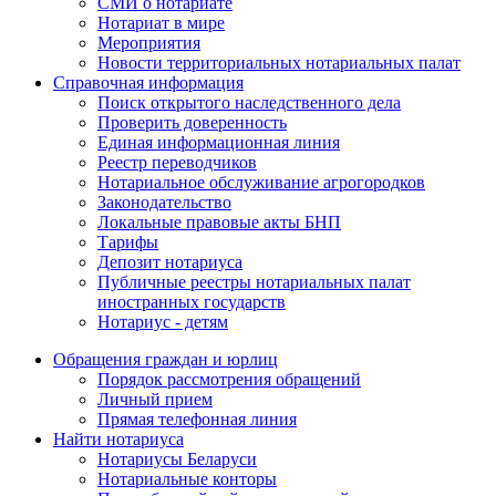
СМИ о нотариате
Нотариат в мире
Мероприятия
Новости территориальных нотариальных палат
Справочная информация
Поиск открытого наследственного дела
Проверить доверенность
Единая информационная линия
Реестр переводчиков
Нотариальное обслуживание агрогородков
Законодательство
Локальные правовые акты БНП
Тарифы
Депозит нотариуса
Публичные реестры нотариальных палат
иностранных государств
Нотариус - детям
Обращения граждан и юрлиц
Порядок рассмотрения обращений
Личный прием
Прямая телефонная линия
Найти нотариуса
Нотариусы Беларуси
Нотариальные конторы