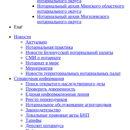
нотариального округа
Нотариальный архив Минского областного
нотариального округа
Нотариальный архив Могилевского
нотариального округа
Ещё
Новости
Актуально
Нотариальная практика
Новости Белорусской нотариальной палаты
СМИ о нотариате
Нотариат в мире
Мероприятия
Новости территориальных нотариальных палат
Справочная информация
Поиск открытого наследственного дела
Проверить доверенность
Единая информационная линия
Реестр переводчиков
Нотариальное обслуживание агрогородков
Законодательство
Локальные правовые акты БНП
Тарифы
Депозит нотариуса