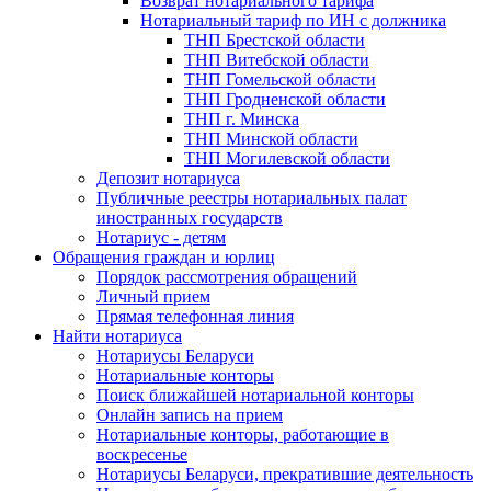
Возврат нотариального тарифа
Нотариальный тариф по ИН с должника
ТНП Брестской области
ТНП Витебской области
ТНП Гомельской области
ТНП Гродненской области
ТНП г. Минска
ТНП Минской области
ТНП Могилевской области
Депозит нотариуса
Публичные реестры нотариальных палат
иностранных государств
Нотариус - детям
Обращения граждан и юрлиц
Порядок рассмотрения обращений
Личный прием
Прямая телефонная линия
Найти нотариуса
Нотариусы Беларуси
Нотариальные конторы
Поиск ближайшей нотариальной конторы
Онлайн запись на прием
Нотариальные конторы, работающие в
воскресенье
Нотариусы Беларуси, прекратившие деятельность