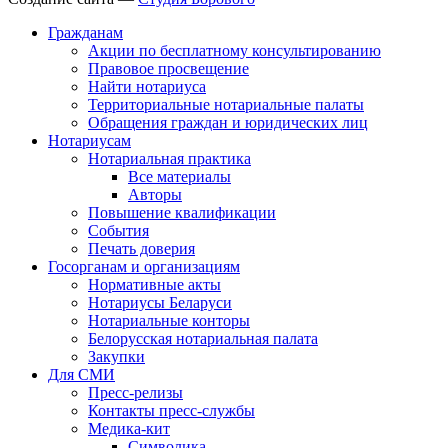
Гражданам
Акции по бесплатному консультированию
Правовое просвещение
Найти нотариуса
Территориальные нотариальные палаты
Обращения граждан и юридических лиц
Нотариусам
Нотариальная практика
Все материалы
Авторы
Повышение квалификации
События
Печать доверия
Госорганам и организациям
Нормативные акты
Нотариусы Беларуси
Нотариальные конторы
Белорусская нотариальная палата
Закупки
Для СМИ
Пресс-релизы
Контакты пресс-службы
Медика-кит
Символика