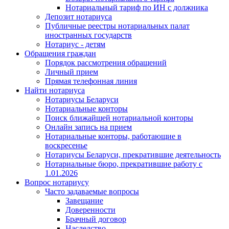
Нотариальный тариф по ИН с должника
Депозит нотариуса
Публичные реестры нотариальных палат
иностранных государств
Нотариус - детям
Обращения граждан
Порядок рассмотрения обращений
Личный прием
Прямая телефонная линия
Найти нотариуса
Нотариусы Беларуси
Нотариальные конторы
Поиск ближайшей нотариальной конторы
Онлайн запись на прием
Нотариальные конторы, работающие в
воскресенье
Нотариусы Беларуси, прекратившие деятельность
Нотариальные бюро, прекратившие работу с
1.01.2026
Вопрос нотариусу
Часто задаваемые вопросы
Завещание
Доверенности
Брачный договор
Наследство