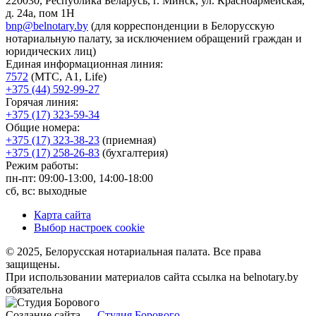
220030, Республика Беларусь, г. Минск, ул. Красноармейская,
д. 24а, пом 1Н
bnp@belnotary.by
(для корреспонденции в Белорусскую
нотариальную палату, за исключением обращений граждан и
юридических лиц)
Единая информационная линия:
7572
(МТС, A1, Life)
+375 (44) 592-99-27
Горячая линия:
+375 (17) 323-59-34
Общие номера:
+375 (17) 323-38-23
(приемная)
+375 (17) 258-26-83
(бухгалтерия)
Режим работы:
пн-пт: 09:00-13:00, 14:00-18:00
сб, вс: выходные
Карта сайта
Выбор настроек cookie
© 2025, Белорусская нотариальная палата. Все права
защищены.
При использовании материалов сайта ссылка на belnotary.by
обязательна
Создание сайта —
Студия Борового