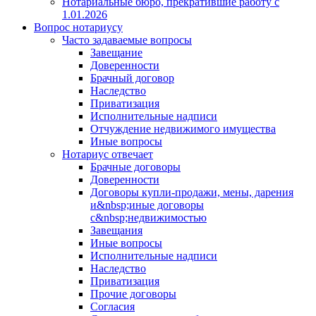
Нотариальные бюро, прекратившие работу с
1.01.2026
Вопрос нотариусу
Часто задаваемые вопросы
Завещание
Доверенности
Брачный договор
Наследство
Приватизация
Исполнительные надписи
Отчуждение недвижимого имущества
Иные вопросы
Нотариус отвечает
Брачные договоры
Доверенности
Договоры купли-продажи, мены, дарения
и&nbsp;иные договоры
с&nbsp;недвижимостью
Завещания
Иные вопросы
Исполнительные надписи
Наследство
Приватизация
Прочие договоры
Согласия