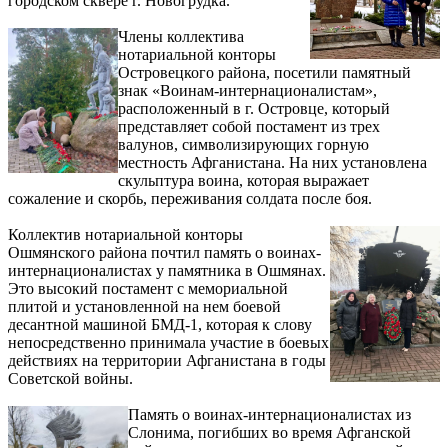
городском сквере г. Новогрудка.
Члены коллектива
нотариальной конторы
Островецкого района, посетили памятный
знак «Воинам-интернационалистам»,
расположенный в г. Островце, который
представляет собой постамент из трех
валунов, символизирующих горную
местность Афганистана. На них установлена
скульптура воина, которая выражает
сожаление и скорбь, переживания солдата после боя.
Коллектив нотариальной конторы
Ошмянского района почтил память о воинах-
интернационалистах у памятника в Ошмянах.
Это высокий постамент с мемориальной
плитой и установленной на нем боевой
десантной машиной БМД-1, которая к слову
непосредственно принимала участие в боевых
действиях на территории Афганистана в годы
Советской войны.
Память о воинах-интернационалистах из
Слонима, погибших во время Афганской