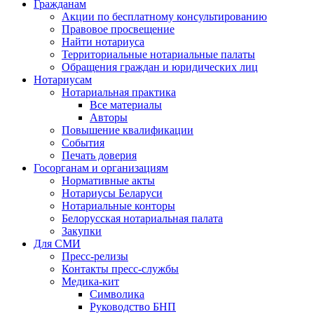
Гражданам
Акции по бесплатному консультированию
Правовое просвещение
Найти нотариуса
Территориальные нотариальные палаты
Обращения граждан и юридических лиц
Нотариусам
Нотариальная практика
Все материалы
Авторы
Повышение квалификации
События
Печать доверия
Госорганам и организациям
Нормативные акты
Нотариусы Беларуси
Нотариальные конторы
Белорусская нотариальная палата
Закупки
Для СМИ
Пресс-релизы
Контакты пресс-службы
Медика-кит
Символика
Руководство БНП