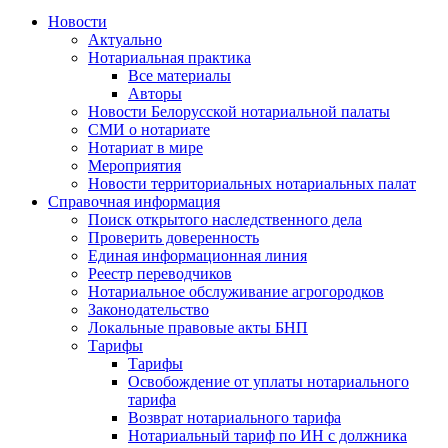
Новости
Актуально
Нотариальная практика
Все материалы
Авторы
Новости Белорусской нотариальной палаты
СМИ о нотариате
Нотариат в мире
Мероприятия
Новости территориальных нотариальных палат
Справочная информация
Поиск открытого наследственного дела
Проверить доверенность
Единая информационная линия
Реестр переводчиков
Нотариальное обслуживание агрогородков
Законодательство
Локальные правовые акты БНП
Тарифы
Тарифы
Освобождение от уплаты нотариального
тарифа
Возврат нотариального тарифа
Нотариальный тариф по ИН с должника