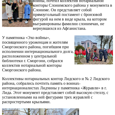
войны, почтил коллектив нотариальной
конторы Слонимского района у монумента в
Слониме. Он представляет собой
прямоугольный постамент с бронзовой
фигурой на нем в виде крыла, на котором
выгравированы фамилии слонимчан, не
вернувшихся из Афганистана.
У памятника «Эхо войны»,
посвященного уроженцам и жителям
Сморгонского района, погибшим при
исполнении интернационального долга,
расположенном у центральной
библиотеки г. Сморгони, собрался
коллектив нотариальной конторы
Сморгонского района.
Коллективы нотариальных контор Лидского и № 2 Лидского
района, собрались почтить память о воинах-
интернационалистах Лидчины у памятника «Журавли» в г.
Лида. Этот монумент представляет собой высокую стеллу, с
установленными на ней фигурами трех журавлей с
распростертыми крыльями.