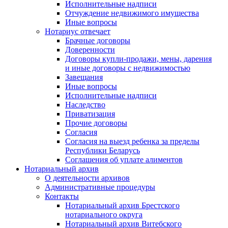
Исполнительные надписи
Отчуждение недвижимого имущества
Иные вопросы
Нотариус отвечает
Брачные договоры
Доверенности
Договоры купли-продажи, мены, дарения
и иные договоры с недвижимостью
Завещания
Иные вопросы
Исполнительные надписи
Наследство
Приватизация
Прочие договоры
Согласия
Согласия на выезд ребенка за пределы
Республики Беларусь
Соглашения об уплате алиментов
Нотариальный архив
О деятельности архивов
Административные процедуры
Контакты
Нотариальный архив Брестского
нотариального округа
Нотариальный архив Витебского