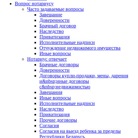
Вопрос нотариусу
Часто задаваемые вопросы
Завещание
Доверенности
Брачный договор
Наследство
Приватизация
Исполнительные надписи
Отчуждение недвижимого имущества
Иные вопросы
Нотариус отвечает
Брачные договоры
Доверенности
Договоры купли-продажи, мены, дарения
и&nbsp;иные договоры
с&nbsp;недвижимостью
Завещания
Иные вопросы
Исполнительные надписи
Наследство
Приватизация
Прочие договоры
Согласия
Согласия на выезд ребенка за пределы
Республики Беларусь