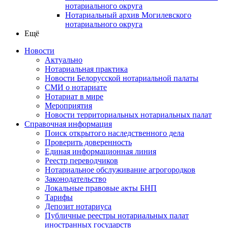
нотариального округа
Нотариальный архив Могилевского
нотариального округа
Ещё
Новости
Актуально
Нотариальная практика
Новости Белорусской нотариальной палаты
СМИ о нотариате
Нотариат в мире
Мероприятия
Новости территориальных нотариальных палат
Справочная информация
Поиск открытого наследственного дела
Проверить доверенность
Единая информационная линия
Реестр переводчиков
Нотариальное обслуживание агрогородков
Законодательство
Локальные правовые акты БНП
Тарифы
Депозит нотариуса
Публичные реестры нотариальных палат
иностранных государств