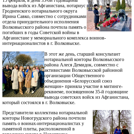
15 февраля, в день 35-ой годовщины
вывода войск из Афганистана, нотариус
Гродненского нотариального округа
Ирина Савко, совместно с сотрудниками
отдела принудительного исполнения
Волковысского района почтила память о
погибших в годы Советской войны в
Афганистане у мемориального комплекса воинов-
интернационалистов в г. Волковыске.
В этот же день, старший консультант
нотариальной конторы Волковысского
района Алеся Демидок, совместно с
активистами Волковысской районной
организации Общественного
объединения «Белорусский союз
женщин» приняла участие в митинге-
реквиеме, посвященном 35-й годовщине
вывода советских войск из Афганистана,
который состоялся в г. Волковыске.
Представители коллектива нотариальной
конторы Новогрудского района почтили
память о воинах-интернационалистах у
памятной плиты, расположенной в