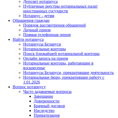
Депозит нотариуса
Публичные реестры нотариальных палат
иностранных государств
Нотариус - детям
Обращения граждан
Порядок рассмотрения обращений
Личный прием
Прямая телефонная линия
Найти нотариуса
Нотариусы Беларуси
Нотариальные конторы
Поиск ближайшей нотариальной конторы
Онлайн запись на прием
Нотариальные конторы, работающие в
воскресенье
Нотариусы Беларуси, прекратившие деятельность
Нотариальные бюро, прекратившие работу с
1.01.2026
Вопрос нотариусу
Часто задаваемые вопросы
Завещание
Доверенности
Брачный договор
Наследство
Приватизация