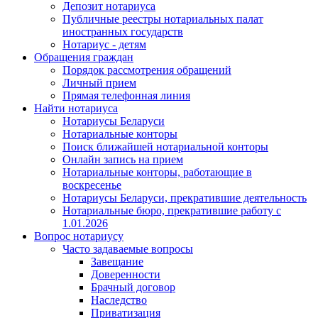
Депозит нотариуса
Публичные реестры нотариальных палат
иностранных государств
Нотариус - детям
Обращения граждан
Порядок рассмотрения обращений
Личный прием
Прямая телефонная линия
Найти нотариуса
Нотариусы Беларуси
Нотариальные конторы
Поиск ближайшей нотариальной конторы
Онлайн запись на прием
Нотариальные конторы, работающие в
воскресенье
Нотариусы Беларуси, прекратившие деятельность
Нотариальные бюро, прекратившие работу с
1.01.2026
Вопрос нотариусу
Часто задаваемые вопросы
Завещание
Доверенности
Брачный договор
Наследство
Приватизация