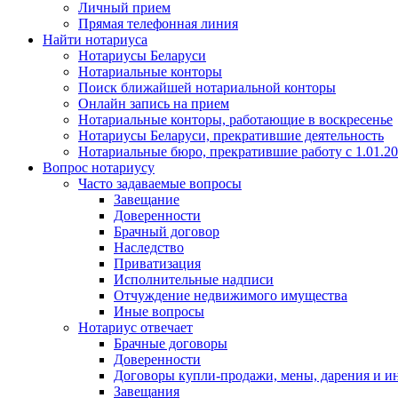
Личный прием
Прямая телефонная линия
Найти нотариуса
Нотариусы Беларуси
Нотариальные конторы
Поиск ближайшей нотариальной конторы
Онлайн запись на прием
Нотариальные конторы, работающие в воскресенье
Нотариусы Беларуси, прекратившие деятельность
Нотариальные бюро, прекратившие работу с 1.01.2
Вопрос нотариусу
Часто задаваемые вопросы
Завещание
Доверенности
Брачный договор
Наследство
Приватизация
Исполнительные надписи
Отчуждение недвижимого имущества
Иные вопросы
Нотариус отвечает
Брачные договоры
Доверенности
Договоры купли-продажи, мены, дарения и и
Завещания