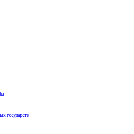
фа
ых государств