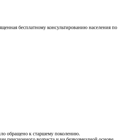
вященная бесплатному консультированию населения по
ыло обращено к старшему поколению.
ан пенсионного возраста и на безвозмездной основе