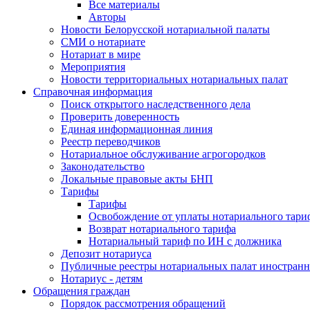
Все материалы
Авторы
Новости Белорусской нотариальной палаты
СМИ о нотариате
Нотариат в мире
Мероприятия
Новости территориальных нотариальных палат
Справочная информация
Поиск открытого наследственного дела
Проверить доверенность
Единая информационная линия
Реестр переводчиков
Нотариальное обслуживание агрогородков
Законодательство
Локальные правовые акты БНП
Тарифы
Тарифы
Освобождение от уплаты нотариального тари
Возврат нотариального тарифа
Нотариальный тариф по ИН с должника
Депозит нотариуса
Публичные реестры нотариальных палат иностранн
Нотариус - детям
Обращения граждан
Порядок рассмотрения обращений