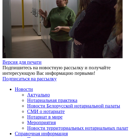
Версия для печати
Подпишитесь на новостную рассылку и получайте
интересующую Вас информацию первыми!
Подписаться на рассылку
Новости
Актуально
Нотариальная практика
Новости Белорусской нотариальной палаты
СМИ о нотариате
Нотариат в мире
Мероприятия
Новости территориальных нотариальных палат
Справочная информация