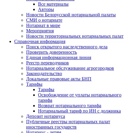
Все материалы
Авторы
Новости Белорусской нотариальной палаты
СМИ о нотариате
Нотариат в мире
Мероприятия
Новости территориальных нотариальных палат
Справочная информация
Поиск открытого наследственного дела
Проверить доверенность
Единая информационная линия
Реестр переводчиков
Нотариальное обслуживание агрогородков
Законодательство
Локальные правовые акты БНП
Тарифы
Тарифы
Освобождение от уплаты нотариального
тарифа
Возврат нотариального тарифа
Нотариальный тариф по ИН с должника
Депозит нотариуса
Публичные реестры нотариальных палат
иностранных государств
Нотариус - детям