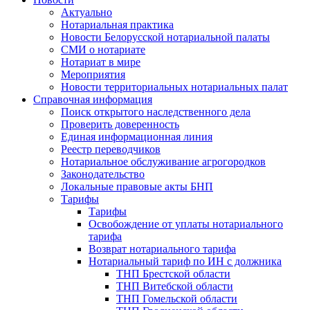
Актуально
Нотариальная практика
Новости Белорусской нотариальной палаты
СМИ о нотариате
Нотариат в мире
Мероприятия
Новости территориальных нотариальных палат
Справочная информация
Поиск открытого наследственного дела
Проверить доверенность
Единая информационная линия
Реестр переводчиков
Нотариальное обслуживание агрогородков
Законодательство
Локальные правовые акты БНП
Тарифы
Тарифы
Освобождение от уплаты нотариального
тарифа
Возврат нотариального тарифа
Нотариальный тариф по ИН с должника
ТНП Брестской области
ТНП Витебской области
ТНП Гомельской области