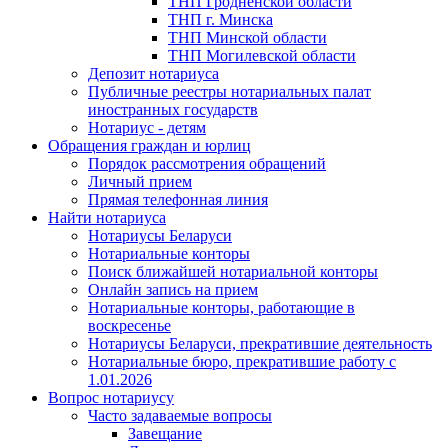
ТНП Гродненской области
ТНП г. Минска
ТНП Минской области
ТНП Могилевской области
Депозит нотариуса
Публичные реестры нотариальных палат
иностранных государств
Нотариус - детям
Обращения граждан и юрлиц
Порядок рассмотрения обращений
Личный прием
Прямая телефонная линия
Найти нотариуса
Нотариусы Беларуси
Нотариальные конторы
Поиск ближайшей нотариальной конторы
Онлайн запись на прием
Нотариальные конторы, работающие в
воскресенье
Нотариусы Беларуси, прекратившие деятельность
Нотариальные бюро, прекратившие работу с
1.01.2026
Вопрос нотариусу
Часто задаваемые вопросы
Завещание