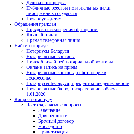
Депозит нотариуса
Публичные реестры нотариальных палат
иностранных государств
Нотариус - детям
Обращения граждан
Порядок рассмотрения обращений
Личный прием
Прямая телефонная линия
Найти нотариуса
Нотариусы Беларуси
Нотариальные конторы
Поиск ближайшей нотариальной конторы
Онлайн запись на прием
Нотариальные конторы, работающие в
воскресенье
Нотариусы Беларуси, прекратившие деятельность
Нотариальные бюро, прекратившие работу с
1.01.2026
Вопрос нотариусу
Часто задаваемые вопросы
Завещание
Доверенности
Брачный договор
Наследство
Приватизация