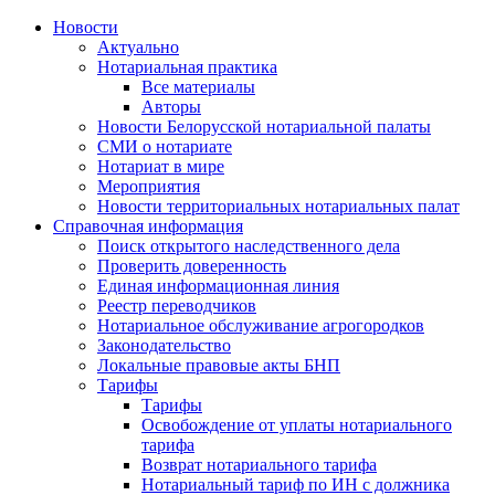
Новости
Актуально
Нотариальная практика
Все материалы
Авторы
Новости Белорусской нотариальной палаты
СМИ о нотариате
Нотариат в мире
Мероприятия
Новости территориальных нотариальных палат
Справочная информация
Поиск открытого наследственного дела
Проверить доверенность
Единая информационная линия
Реестр переводчиков
Нотариальное обслуживание агрогородков
Законодательство
Локальные правовые акты БНП
Тарифы
Тарифы
Освобождение от уплаты нотариального
тарифа
Возврат нотариального тарифа
Нотариальный тариф по ИН с должника