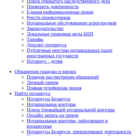
Поиск открытого наследственного дела
Проверить доверенность
Единая информационная линия
Реестр переводчиков
Нотариальное обслуживание агрогородков
Законодательство
Локальные правовые акты БНП
Тарифы
Депозит нотариуса
Публичные реестры нотариальных палат
иностранных государств
Нотариус - детям
Обращения граждан и юрлиц
Порядок рассмотрения обращений
Личный прием
Прямая телефонная линия
Найти нотариуса
Нотариусы Беларуси
Нотариальные конторы
Поиск ближайшей нотариальной конторы
Онлайн запись на прием
Нотариальные конторы, работающие в
воскресенье
Нотариусы Беларуси, прекратившие деятельность