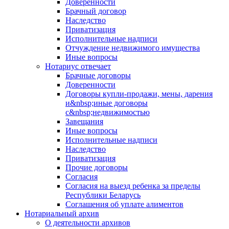
Доверенности
Брачный договор
Наследство
Приватизация
Исполнительные надписи
Отчуждение недвижимого имущества
Иные вопросы
Нотариус отвечает
Брачные договоры
Доверенности
Договоры купли-продажи, мены, дарения
и&nbsp;иные договоры
с&nbsp;недвижимостью
Завещания
Иные вопросы
Исполнительные надписи
Наследство
Приватизация
Прочие договоры
Согласия
Согласия на выезд ребенка за пределы
Республики Беларусь
Соглашения об уплате алиментов
Нотариальный архив
О деятельности архивов