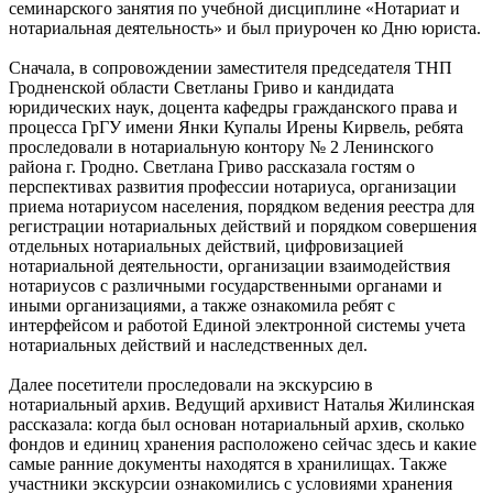
семинарского занятия по учебной дисциплине «Нотариат и
нотариальная деятельность» и был приурочен ко Дню юриста.
Сначала, в сопровождении заместителя председателя ТНП
Гродненской области Светланы Гриво и кандидата
юридических наук, доцента кафедры гражданского права и
процесса ГрГУ имени Янки Купалы Ирены Кирвель,
ребята
проследовали в нотариальную контору № 2 Ленинского
района г. Гродно. Светлана Гриво рассказала гостям о
перспективах развития профессии нотариуса, организации
приема нотариусом населения, порядком ведения реестра для
регистрации нотариальных действий и порядком совершения
отдельных нотариальных действий, цифровизацией
нотариальной деятельности, организации взаимодействия
нотариусов с различными государственными органами и
иными организациями, а также ознакомила ребят с
интерфейсом и работой Единой электронной системы учета
нотариальных действий и наследственных дел.
Далее посетители проследовали на экскурсию в
нотариальный архив. Ведущий архивист Наталья Жилинская
рассказала: когда был основан нотариальный архив, сколько
фондов и единиц хранения расположено сейчас здесь и какие
самые ранние документы находятся в хранилищах. Также
участники экскурсии ознакомились с условиями хранения