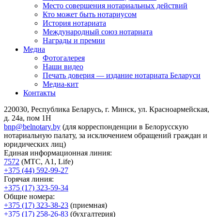
Место совершения нотариальных действий
Кто может быть нотариусом
История нотариата
Международный союз нотариата
Награды и премии
Медиа
Фотогалерея
Наши видео
Печать доверия — издание нотариата Беларуси
Медиа-кит
Контакты
220030, Республика Беларусь, г. Минск, ул. Красноармейская,
д. 24а, пом 1Н
bnp@belnotary.by
(для корреспонденции в Белорусскую
нотариальную палату, за исключением обращений граждан и
юридических лиц)
Единая информационная линия:
7572
(МТС, A1, Life)
+375 (44) 592-99-27
Горячая линия:
+375 (17) 323-59-34
Общие номера:
+375 (17) 323-38-23
(приемная)
+375 (17) 258-26-83
(бухгалтерия)