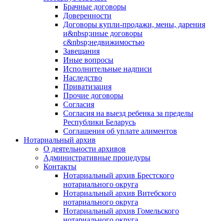
Брачные договоры
Доверенности
Договоры купли-продажи, мены, дарения
и&nbsp;иные договоры
с&nbsp;недвижимостью
Завещания
Иные вопросы
Исполнительные надписи
Наследство
Приватизация
Прочие договоры
Согласия
Согласия на выезд ребенка за пределы
Республики Беларусь
Соглашения об уплате алиментов
Нотариальный архив
О деятельности архивов
Административные процедуры
Контакты
Нотариальный архив Брестского
нотариального округа
Нотариальный архив Витебского
нотариального округа
Нотариальный архив Гомельского
нотариального округа