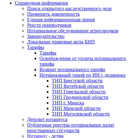
Справочная информация
Поиск открытого наследственного дела
Проверить доверенность
Единая информационная линия
Реестр переводчиков
Нотариальное обслуживание агрогородков
Законодательство
Локальные правовые акты БНП
Тарифы
Тарифы
Освобождение от уплаты нотариального
тарифа
Возврат нотариального тарифа
Нотариальный тариф по ИН с должника
ТНП Брестской области
ТНП Витебской области
ТНП Гомельской области
ТНП Гродненской области
ТНП г. Минска
ТНП Минской области
ТНП Могилевской области
Депозит нотариуса
Публичные реестры нотариальных палат
иностранных государств
Нотариус - детям