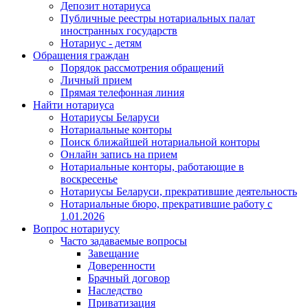
Депозит нотариуса
Публичные реестры нотариальных палат
иностранных государств
Нотариус - детям
Обращения граждан
Порядок рассмотрения обращений
Личный прием
Прямая телефонная линия
Найти нотариуса
Нотариусы Беларуси
Нотариальные конторы
Поиск ближайшей нотариальной конторы
Онлайн запись на прием
Нотариальные конторы, работающие в
воскресенье
Нотариусы Беларуси, прекратившие деятельность
Нотариальные бюро, прекратившие работу с
1.01.2026
Вопрос нотариусу
Часто задаваемые вопросы
Завещание
Доверенности
Брачный договор
Наследство
Приватизация