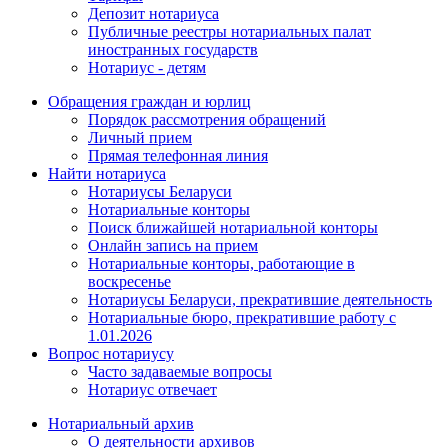
Депозит нотариуса
Публичные реестры нотариальных палат
иностранных государств
Нотариус - детям
Обращения граждан и юрлиц
Порядок рассмотрения обращений
Личный прием
Прямая телефонная линия
Найти нотариуса
Нотариусы Беларуси
Нотариальные конторы
Поиск ближайшей нотариальной конторы
Онлайн запись на прием
Нотариальные конторы, работающие в
воскресенье
Нотариусы Беларуси, прекратившие деятельность
Нотариальные бюро, прекратившие работу с
1.01.2026
Вопрос нотариусу
Часто задаваемые вопросы
Нотариус отвечает
Нотариальный архив
О деятельности архивов