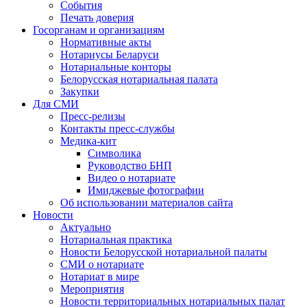
События
Печать доверия
Госорганам и организациям
Нормативные акты
Нотариусы Беларуси
Нотариальные конторы
Белорусская нотариальная палата
Закупки
Для СМИ
Пресс-релизы
Контакты пресс-службы
Медика-кит
Символика
Руководство БНП
Видео о нотариате
Имиджевые фотографии
Об использовании материалов сайта
Новости
Актуально
Нотариальная практика
Новости Белорусской нотариальной палаты
СМИ о нотариате
Нотариат в мире
Мероприятия
Новости территориальных нотариальных палат