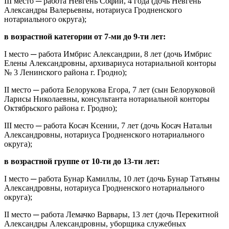
III место ─ работа Невгень Софии, 4 года (дочь Невгень
Александры Валерьевны, нотариуса Гродненского
нотариального округа);
в возрастной категории от 7-ми до 9-ти лет:
I место ─ работа Имбрис Александрии, 8 лет (дочь Имбрис
Елены Александровны, архивариуса нотариальной конторы
№ 3 Ленинского района г. Гродно);
II место ─ работа Белорукова Егора, 7 лет (сын Белоруковой
Ларисы Николаевны, консультанта нотариальной конторы
Октябрьского района г. Гродно);
III место ─ работа Косач Ксении, 7 лет (дочь Косач Натальи
Александровны, нотариуса Гродненского нотариального
округа);
в возрастной группе от 10-ти до 13-ти лет:
I место ─ работа Бунар Камиллы, 10 лет (дочь Бунар Татьяны
Александровны, нотариуса Гродненского нотариального
округа);
II место ─ работа Лемачко Варвары, 13 лет (дочь Перекитной
Александры Александровны, уборщика служебных