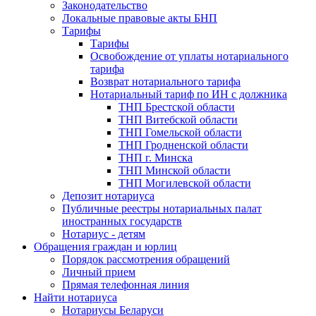
Законодательство
Локальные правовые акты БНП
Тарифы
Тарифы
Освобождение от уплаты нотариального
тарифа
Возврат нотариального тарифа
Нотариальный тариф по ИН с должника
ТНП Брестской области
ТНП Витебской области
ТНП Гомельской области
ТНП Гродненской области
ТНП г. Минска
ТНП Минской области
ТНП Могилевской области
Депозит нотариуса
Публичные реестры нотариальных палат
иностранных государств
Нотариус - детям
Обращения граждан и юрлиц
Порядок рассмотрения обращений
Личный прием
Прямая телефонная линия
Найти нотариуса
Нотариусы Беларуси