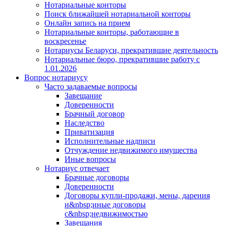
Нотариальные конторы
Поиск ближайшей нотариальной конторы
Онлайн запись на прием
Нотариальные конторы, работающие в
воскресенье
Нотариусы Беларуси, прекратившие деятельность
Нотариальные бюро, прекратившие работу с
1.01.2026
Вопрос нотариусу
Часто задаваемые вопросы
Завещание
Доверенности
Брачный договор
Наследство
Приватизация
Исполнительные надписи
Отчуждение недвижимого имущества
Иные вопросы
Нотариус отвечает
Брачные договоры
Доверенности
Договоры купли-продажи, мены, дарения
и&nbsp;иные договоры
с&nbsp;недвижимостью
Завещания