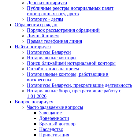
Депозит нотариуса
Публичные реестры нотариальных палат
иностранных государств
Нотариус - детям
Обращения граждан
Порядок рассмотрения обращений
Личный прием
Прямая телефонная линия
Найти нотариуса
Нотариусы Беларуси
Нотариальные конторы
Поиск ближайшей нотариальной конторы
Онлайн запись на прием
Нотариальные конторы, работающие в
воскресенье
Нотариусы Беларуси, прекратившие деятельность
Нотариальные бюро, прекратившие работу с
1.01.2026
Вопрос нотариусу
Часто задаваемые вопросы
Завещание
Доверенности
Брачный договор
Наследство
Приватизация