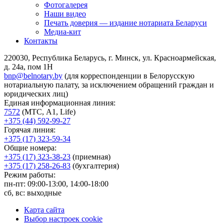
Фотогалерея
Наши видео
Печать доверия — издание нотариата Беларуси
Медиа-кит
Контакты
220030, Республика Беларусь, г. Минск, ул. Красноармейская,
д. 24а, пом 1Н
bnp@belnotary.by
(для корреспонденции в Белорусскую
нотариальную палату, за исключением обращений граждан и
юридических лиц)
Единая информационная линия:
7572
(МТС, A1, Life)
+375 (44) 592-99-27
Горячая линия:
+375 (17) 323-59-34
Общие номера:
+375 (17) 323-38-23
(приемная)
+375 (17) 258-26-83
(бухгалтерия)
Режим работы:
пн-пт: 09:00-13:00, 14:00-18:00
сб, вс: выходные
Карта сайта
Выбор настроек cookie