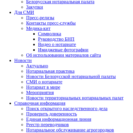
Белорусская нотариальная палата
Закупки
Для СМИ
Пресс-релизы
Контакты пресс-службы
Медика-кит
Символика
Руководство БНП
Видео о нотариате
Имиджевые фотографии
Об использовании материалов сайта
Новости
Актуально
Нотариальная практика
Новости Белорусской нотариальной палаты
СМИ о нотариате
Нотариат в мире
Мероприятия
Новости территориальных нотариальных палат
Справочная информация
Поиск открытого наследственного дела
Проверить доверенность
Единая информационная линия
Реестр переводчиков
Нотариальное обслуживание агрогородков