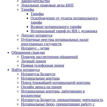
Законодательство
Локальные правовые акты БНП
Тарифы
Тарифы
Освобождение от уплаты нотариального
тарифа
Возврат нотариального тарифа
Нотариальный тариф по ИН с должника
Депозит нотариуса
Публичные реестры нотариальных палат
иностранных государств
Нотариус - детям
Обращения граждан
Порядок рассмотрения обращений
Личный прием
Прямая телефонная линия
Найти нотариуса
Нотариусы Беларуси
Нотариальные конторы
Поиск ближайшей нотариальной конторы
Онлайн запись на прием
Нотариальные конторы, работающие в
воскресенье
Нотариусы Беларуси, прекратившие деятельность
Нотариальные бюро, прекратившие работу с