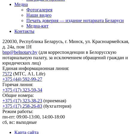
Медиа
Фотогалерея
Наши видео
Печать доверия — издание нотариата Беларуси
Медиа-кит
Контакты
220030, Республика Беларусь, г. Минск, ул. Красноармейская,
д. 24а, пом 1Н
bnp@belnotary.by
(для корреспонденции в Белорусскую
нотариальную палату, за исключением обращений граждан и
юридических лиц)
Единая информационная линия:
7572
(МТС, A1, Life)
+375 (44) 592-99-27
Горячая линия:
+375 (17) 323-59-34
Общие номера:
+375 (17) 323-38-23
(приемная)
+375 (17) 258-26-83
(бухгалтерия)
Режим работы:
пн-пт: 09:00-13:00, 14:00-18:00
сб, вс: выходные
Карта сайта