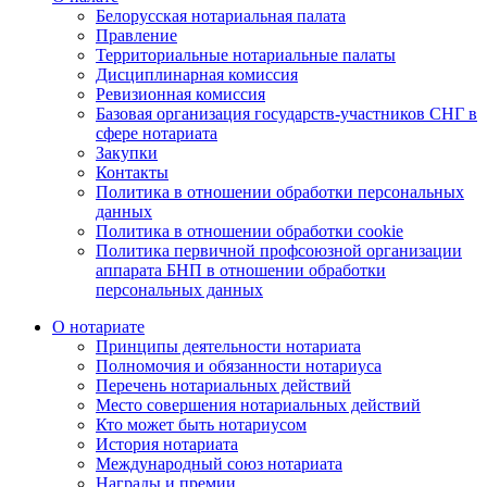
Белорусская нотариальная палата
Правление
Территориальные нотариальные палаты
Дисциплинарная комиссия
Ревизионная комиссия
Базовая организация государств-участников СНГ в
сфере нотариата
Закупки
Контакты
Политика в отношении обработки персональных
данных
Политика в отношении обработки cookie
Политика первичной профсоюзной организации
аппарата БНП в отношении обработки
персональных данных
О нотариате
Принципы деятельности нотариата
Полномочия и обязанности нотариуса
Перечень нотариальных действий
Место совершения нотариальных действий
Кто может быть нотариусом
История нотариата
Международный союз нотариата
Награды и премии