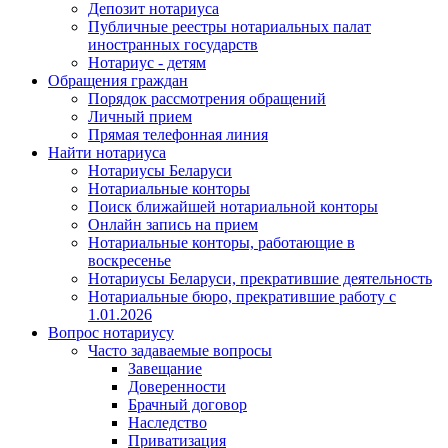
Депозит нотариуса
Публичные реестры нотариальных палат
иностранных государств
Нотариус - детям
Обращения граждан
Порядок рассмотрения обращений
Личный прием
Прямая телефонная линия
Найти нотариуса
Нотариусы Беларуси
Нотариальные конторы
Поиск ближайшей нотариальной конторы
Онлайн запись на прием
Нотариальные конторы, работающие в
воскресенье
Нотариусы Беларуси, прекратившие деятельность
Нотариальные бюро, прекратившие работу с
1.01.2026
Вопрос нотариусу
Часто задаваемые вопросы
Завещание
Доверенности
Брачный договор
Наследство
Приватизация