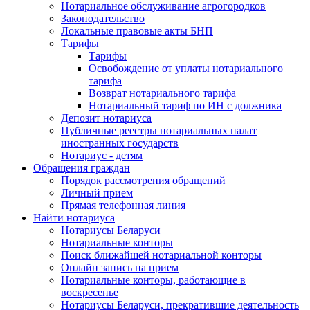
Нотариальное обслуживание агрогородков
Законодательство
Локальные правовые акты БНП
Тарифы
Тарифы
Освобождение от уплаты нотариального
тарифа
Возврат нотариального тарифа
Нотариальный тариф по ИН с должника
Депозит нотариуса
Публичные реестры нотариальных палат
иностранных государств
Нотариус - детям
Обращения граждан
Порядок рассмотрения обращений
Личный прием
Прямая телефонная линия
Найти нотариуса
Нотариусы Беларуси
Нотариальные конторы
Поиск ближайшей нотариальной конторы
Онлайн запись на прием
Нотариальные конторы, работающие в
воскресенье
Нотариусы Беларуси, прекратившие деятельность