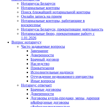
Нотариусы Беларуси
Нотариальные конторы
Поиск ближайшей нотариальной конторы
Онлайн запись на прием
Нотариальные конторы, работающие в
воскресенье
Нотариусы Беларуси, прекратившие деятельность
Нотариальные бюро, прекратившие работу с
1.01.2026
Вопрос нотариусу
Часто задаваемые вопросы
Завещание
Доверенности
Брачный договор
Наследство
Приватизация
Исполнительные надписи
Отчуждение недвижимого имущества
Иные вопросы
Нотариус отвечает
Брачные договоры
Доверенности
Договоры купли-продажи, мены, дарения
и&nbsp;иные договоры
с&nbsp;недвижимостью