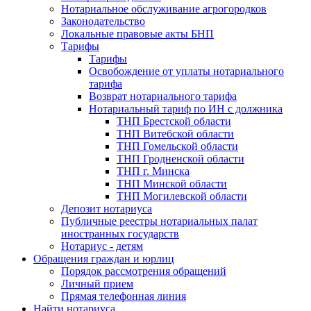
Нотариальное обслуживание агрогородков
Законодательство
Локальные правовые акты БНП
Тарифы
Тарифы
Освобождение от уплаты нотариального
тарифа
Возврат нотариального тарифа
Нотариальный тариф по ИН с должника
ТНП Брестской области
ТНП Витебской области
ТНП Гомельской области
ТНП Гродненской области
ТНП г. Минска
ТНП Минской области
ТНП Могилевской области
Депозит нотариуса
Публичные реестры нотариальных палат
иностранных государств
Нотариус - детям
Обращения граждан и юрлиц
Порядок рассмотрения обращений
Личный прием
Прямая телефонная линия
Найти нотариуса