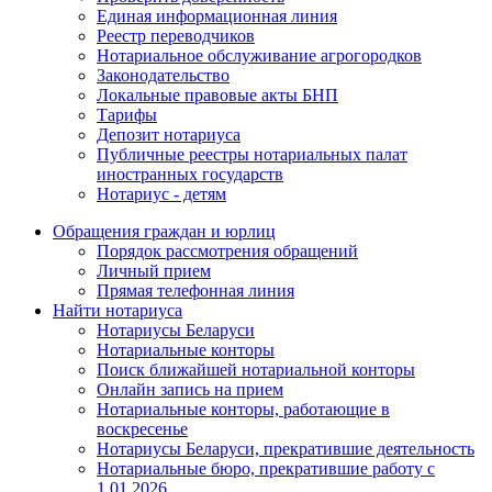
Единая информационная линия
Реестр переводчиков
Нотариальное обслуживание агрогородков
Законодательство
Локальные правовые акты БНП
Тарифы
Депозит нотариуса
Публичные реестры нотариальных палат
иностранных государств
Нотариус - детям
Обращения граждан и юрлиц
Порядок рассмотрения обращений
Личный прием
Прямая телефонная линия
Найти нотариуса
Нотариусы Беларуси
Нотариальные конторы
Поиск ближайшей нотариальной конторы
Онлайн запись на прием
Нотариальные конторы, работающие в
воскресенье
Нотариусы Беларуси, прекратившие деятельность
Нотариальные бюро, прекратившие работу с
1.01.2026