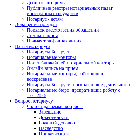
Депозит нотариуса
Публичные реестры нотариальных палат
иностранных государств
Нотариус - детям
Обращения граждан
Порядок рассмотрения обращений
Личный прием
Прямая телефонная линия
Найти нотариуса
Нотариусы Беларуси
Нотариальные конторы
Поиск ближайшей нотариальной конторы
Онлайн запись на прием
Нотариальные конторы, работающие в
воскресенье
Нотариусы Беларуси, прекратившие деятельность
Нотариальные бюро, прекратившие работу с
1.01.2026
Вопрос нотариусу
Часто задаваемые вопросы
Завещание
Доверенности
Брачный договор
Наследство
Приватизация