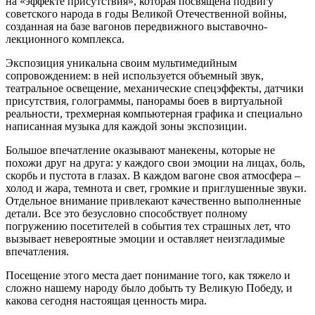
на «эффекте присутствия», которая посвящена подвигу
советского народа в годы Великой Отечественной войны,
созданная на базе вагонов передвижного выставочно-
лекционного комплекса.
Экспозиция уникальна своим мультимедийным
сопровождением: в ней используется объемный звук,
театральное освещение, механические спецэффекты, датчики
присутствия, голограммы, панорамы боев в виртуальной
реальности, трехмерная компьютерная графика и специально
написанная музыка для каждой зоны экспозиции.
Большое впечатление оказывают манекены, которые не
похожи друг на друга: у каждого свои эмоции на лицах, боль,
скорбь и пустота в глазах. В каждом вагоне своя атмосфера –
холод и жара, темнота и свет, громкие и приглушенные звуки.
Отдельное внимание привлекают качественно выполненные
детали. Все это безусловно способствует полному
погружению посетителей в события тех страшных лет, что
вызывает невероятные эмоции и оставляет неизгладимые
впечатления.
Посещение этого места дает понимание того, как тяжело и
сложно нашему народу было добыть ту Великую Победу, и
какова сегодня настоящая ценность мира.