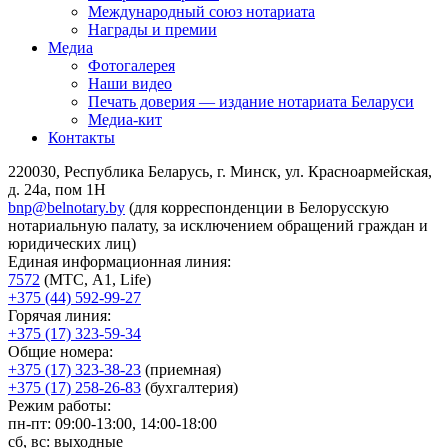
Международный союз нотариата
Награды и премии
Медиа
Фотогалерея
Наши видео
Печать доверия — издание нотариата Беларуси
Медиа-кит
Контакты
220030, Республика Беларусь, г. Минск, ул. Красноармейская,
д. 24а, пом 1Н
bnp@belnotary.by
(для корреспонденции в Белорусскую
нотариальную палату, за исключением обращений граждан и
юридических лиц)
Единая информационная линия:
7572
(МТС, A1, Life)
+375 (44) 592-99-27
Горячая линия:
+375 (17) 323-59-34
Общие номера:
+375 (17) 323-38-23
(приемная)
+375 (17) 258-26-83
(бухгалтерия)
Режим работы:
пн-пт: 09:00-13:00, 14:00-18:00
сб, вс: выходные