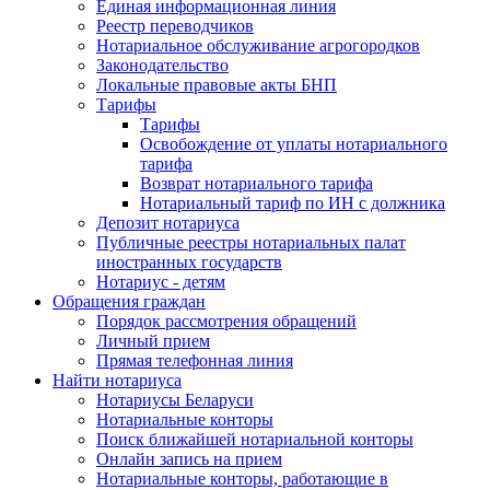
Единая информационная линия
Реестр переводчиков
Нотариальное обслуживание агрогородков
Законодательство
Локальные правовые акты БНП
Тарифы
Тарифы
Освобождение от уплаты нотариального
тарифа
Возврат нотариального тарифа
Нотариальный тариф по ИН с должника
Депозит нотариуса
Публичные реестры нотариальных палат
иностранных государств
Нотариус - детям
Обращения граждан
Порядок рассмотрения обращений
Личный прием
Прямая телефонная линия
Найти нотариуса
Нотариусы Беларуси
Нотариальные конторы
Поиск ближайшей нотариальной конторы
Онлайн запись на прием
Нотариальные конторы, работающие в