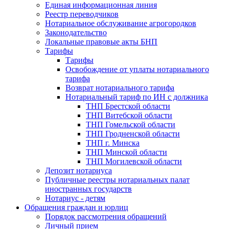
Единая информационная линия
Реестр переводчиков
Нотариальное обслуживание агрогородков
Законодательство
Локальные правовые акты БНП
Тарифы
Тарифы
Освобождение от уплаты нотариального
тарифа
Возврат нотариального тарифа
Нотариальный тариф по ИН с должника
ТНП Брестской области
ТНП Витебской области
ТНП Гомельской области
ТНП Гродненской области
ТНП г. Минска
ТНП Минской области
ТНП Могилевской области
Депозит нотариуса
Публичные реестры нотариальных палат
иностранных государств
Нотариус - детям
Обращения граждан и юрлиц
Порядок рассмотрения обращений
Личный прием