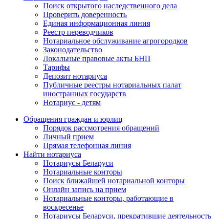
Поиск открытого наследственного дела
Проверить доверенность
Единая информационная линия
Реестр переводчиков
Нотариальное обслуживание агрогородков
Законодательство
Локальные правовые акты БНП
Тарифы
Депозит нотариуса
Публичные реестры нотариальных палат
иностранных государств
Нотариус - детям
Обращения граждан и юрлиц
Порядок рассмотрения обращений
Личный прием
Прямая телефонная линия
Найти нотариуса
Нотариусы Беларуси
Нотариальные конторы
Поиск ближайшей нотариальной конторы
Онлайн запись на прием
Нотариальные конторы, работающие в
воскресенье
Нотариусы Беларуси, прекратившие деятельность