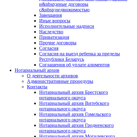
и&nbsp;иные договоры
с&nbsp;недвижимостью
Завещания
Иные вопросы
Исполнительные надписи
Наследство
Приватизация
Прочие договоры
Согласия
Согласия на выезд ребенка за пределы
Республики Беларусь
Соглашения об уплате алиментов
Нотариальный архив
О деятельности архивов
Административные процедуры
Контакты
Нотариальный архив Брестского
нотариального округа
Нотариальный архив Витебского
нотариального округа
Нотариальный архив Гомельского
нотариального округа
Нотариальный архив Гродненского
нотариального округа
Нотариальный архив Могилевского