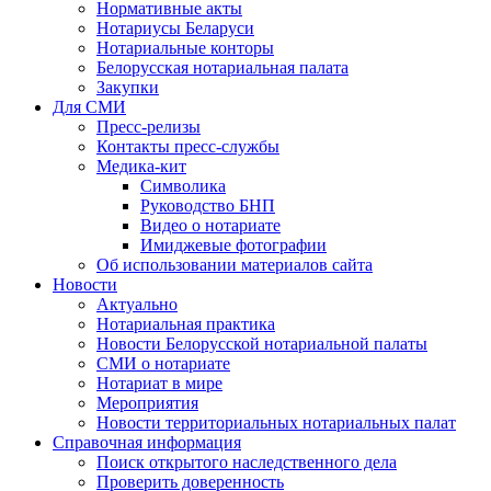
Нормативные акты
Нотариусы Беларуси
Нотариальные конторы
Белорусская нотариальная палата
Закупки
Для СМИ
Пресс-релизы
Контакты пресс-службы
Медика-кит
Символика
Руководство БНП
Видео о нотариате
Имиджевые фотографии
Об использовании материалов сайта
Новости
Актуально
Нотариальная практика
Новости Белорусской нотариальной палаты
СМИ о нотариате
Нотариат в мире
Мероприятия
Новости территориальных нотариальных палат
Справочная информация
Поиск открытого наследственного дела
Проверить доверенность