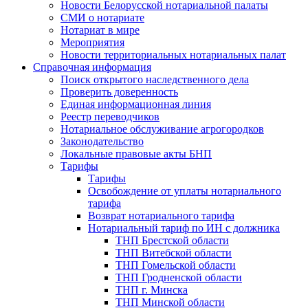
Новости Белорусской нотариальной палаты
СМИ о нотариате
Нотариат в мире
Мероприятия
Новости территориальных нотариальных палат
Справочная информация
Поиск открытого наследственного дела
Проверить доверенность
Единая информационная линия
Реестр переводчиков
Нотариальное обслуживание агрогородков
Законодательство
Локальные правовые акты БНП
Тарифы
Тарифы
Освобождение от уплаты нотариального
тарифа
Возврат нотариального тарифа
Нотариальный тариф по ИН с должника
ТНП Брестской области
ТНП Витебской области
ТНП Гомельской области
ТНП Гродненской области
ТНП г. Минска
ТНП Минской области