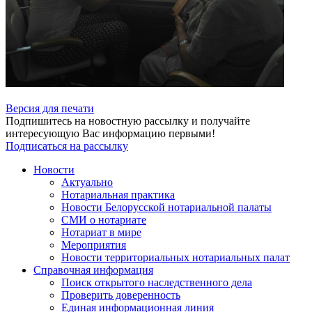
Версия для печати
Подпишитесь на новостную рассылку и получайте
интересующую Вас информацию первыми!
Подписаться на рассылку
Новости
Актуально
Нотариальная практика
Новости Белорусской нотариальной палаты
СМИ о нотариате
Нотариат в мире
Мероприятия
Новости территориальных нотариальных палат
Справочная информация
Поиск открытого наследственного дела
Проверить доверенность
Единая информационная линия