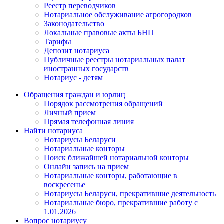
Реестр переводчиков
Нотариальное обслуживание агрогородков
Законодательство
Локальные правовые акты БНП
Тарифы
Депозит нотариуса
Публичные реестры нотариальных палат
иностранных государств
Нотариус - детям
Обращения граждан и юрлиц
Порядок рассмотрения обращений
Личный прием
Прямая телефонная линия
Найти нотариуса
Нотариусы Беларуси
Нотариальные конторы
Поиск ближайшей нотариальной конторы
Онлайн запись на прием
Нотариальные конторы, работающие в
воскресенье
Нотариусы Беларуси, прекратившие деятельность
Нотариальные бюро, прекратившие работу с
1.01.2026
Вопрос нотариусу