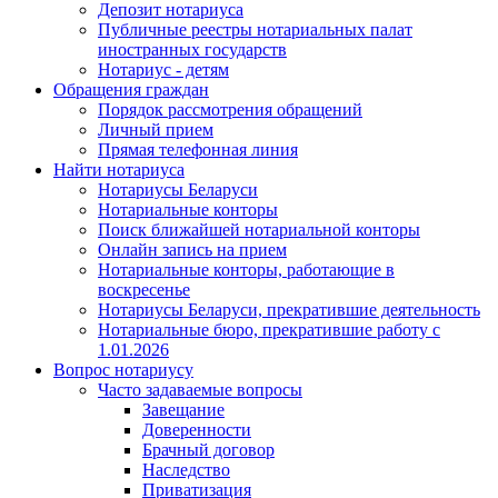
Депозит нотариуса
Публичные реестры нотариальных палат
иностранных государств
Нотариус - детям
Обращения граждан
Порядок рассмотрения обращений
Личный прием
Прямая телефонная линия
Найти нотариуса
Нотариусы Беларуси
Нотариальные конторы
Поиск ближайшей нотариальной конторы
Онлайн запись на прием
Нотариальные конторы, работающие в
воскресенье
Нотариусы Беларуси, прекратившие деятельность
Нотариальные бюро, прекратившие работу с
1.01.2026
Вопрос нотариусу
Часто задаваемые вопросы
Завещание
Доверенности
Брачный договор
Наследство
Приватизация