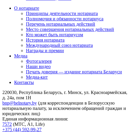
О нотариате
Принципы деятельности нотариата
Полномочия и обязанности нотариуса
Перечень нотариальных действий
Место совершения нотариальных действий
Кто может быть нотариусом
История нотариата
Международный союз нотариата
Награды и премии
Медиа
Фотогалерея
Наши видео
Печать доверия — издание нотариата Беларуси
Медиа-кит
Контакты
220030, Республика Беларусь, г. Минск, ул. Красноармейская,
д. 24а, пом 1Н
bnp@belnotary.by
(для корреспонденции в Белорусскую
нотариальную палату, за исключением обращений граждан и
юридических лиц)
Единая информационная линия:
7572
(МТС, A1, Life)
+375 (44) 592-99-27