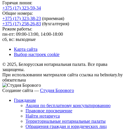
Горячая линия:
+375 (17) 323-59-34
Общие номера:
+375 (17) 323-38-23
(приемная)
+375 (17) 258-26-83
(бухгалтерия)
Режим работы:
пн-пт: 09:00-13:00, 14:00-18:00
сб, вс: выходные
Карта сайта
Выбор настроек cookie
© 2025, Белорусская нотариальная палата. Все права
защищены.
При использовании материалов сайта ссылка на belnotary.by
обязательна
Создание сайта —
Студия Борового
Гражданам
Акции по бесплатному консультированию
Правовое просвещение
Найти нотариуса
Территориальные нотариальные палаты
Обращения граждан и юридических лиц