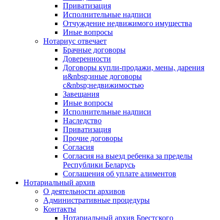
Приватизация
Исполнительные надписи
Отчуждение недвижимого имущества
Иные вопросы
Нотариус отвечает
Брачные договоры
Доверенности
Договоры купли-продажи, мены, дарения
и&nbsp;иные договоры
с&nbsp;недвижимостью
Завещания
Иные вопросы
Исполнительные надписи
Наследство
Приватизация
Прочие договоры
Согласия
Согласия на выезд ребенка за пределы
Республики Беларусь
Соглашения об уплате алиментов
Нотариальный архив
О деятельности архивов
Административные процедуры
Контакты
Нотариальный архив Брестского