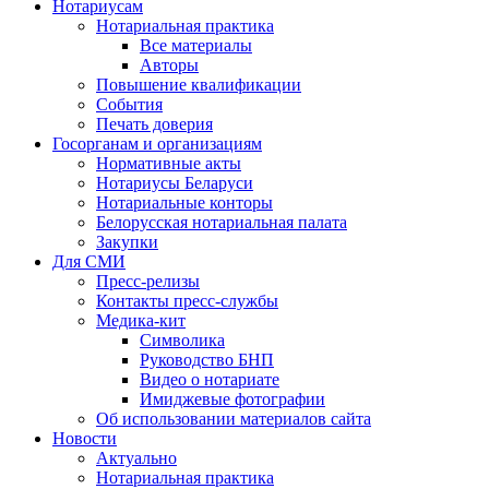
Нотариусам
Нотариальная практика
Все материалы
Авторы
Повышение квалификации
События
Печать доверия
Госорганам и организациям
Нормативные акты
Нотариусы Беларуси
Нотариальные конторы
Белорусская нотариальная палата
Закупки
Для СМИ
Пресс-релизы
Контакты пресс-службы
Медика-кит
Символика
Руководство БНП
Видео о нотариате
Имиджевые фотографии
Об использовании материалов сайта
Новости
Актуально
Нотариальная практика