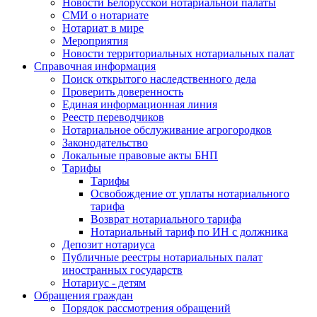
Новости Белорусской нотариальной палаты
СМИ о нотариате
Нотариат в мире
Мероприятия
Новости территориальных нотариальных палат
Справочная информация
Поиск открытого наследственного дела
Проверить доверенность
Единая информационная линия
Реестр переводчиков
Нотариальное обслуживание агрогородков
Законодательство
Локальные правовые акты БНП
Тарифы
Тарифы
Освобождение от уплаты нотариального
тарифа
Возврат нотариального тарифа
Нотариальный тариф по ИН с должника
Депозит нотариуса
Публичные реестры нотариальных палат
иностранных государств
Нотариус - детям
Обращения граждан
Порядок рассмотрения обращений