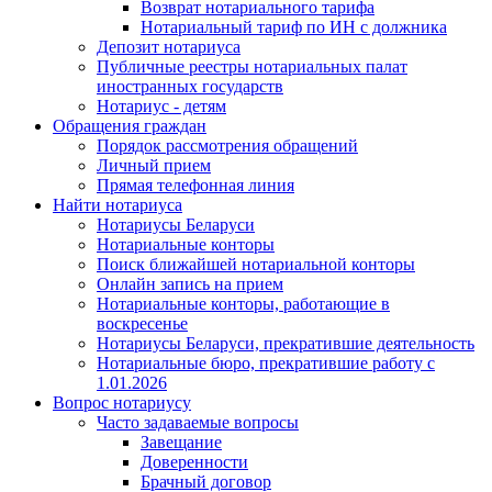
Возврат нотариального тарифа
Нотариальный тариф по ИН с должника
Депозит нотариуса
Публичные реестры нотариальных палат
иностранных государств
Нотариус - детям
Обращения граждан
Порядок рассмотрения обращений
Личный прием
Прямая телефонная линия
Найти нотариуса
Нотариусы Беларуси
Нотариальные конторы
Поиск ближайшей нотариальной конторы
Онлайн запись на прием
Нотариальные конторы, работающие в
воскресенье
Нотариусы Беларуси, прекратившие деятельность
Нотариальные бюро, прекратившие работу с
1.01.2026
Вопрос нотариусу
Часто задаваемые вопросы
Завещание
Доверенности
Брачный договор