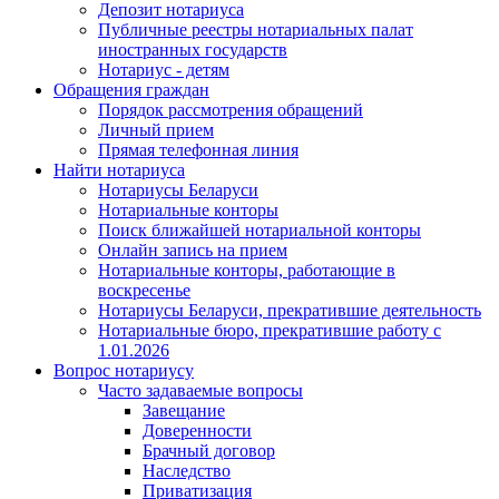
Депозит нотариуса
Публичные реестры нотариальных палат
иностранных государств
Нотариус - детям
Обращения граждан
Порядок рассмотрения обращений
Личный прием
Прямая телефонная линия
Найти нотариуса
Нотариусы Беларуси
Нотариальные конторы
Поиск ближайшей нотариальной конторы
Онлайн запись на прием
Нотариальные конторы, работающие в
воскресенье
Нотариусы Беларуси, прекратившие деятельность
Нотариальные бюро, прекратившие работу с
1.01.2026
Вопрос нотариусу
Часто задаваемые вопросы
Завещание
Доверенности
Брачный договор
Наследство
Приватизация