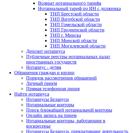
Возврат нотариального тарифа
Нотариальный тариф по ИН с должника
ТНП Брестской области
ТНП Витебской области
ТНП Гомельской области
ТНП Гродненской области
ТНП г. Минска
ТНП Минской области
ТНП Могилевской области
Депозит нотариуса
Публичные реестры нотариальных палат
иностранных государств
Нотариус - детям
Обращения граждан и юрлиц
Порядок рассмотрения обращений
Личный прием
Прямая телефонная линия
Найти нотариуса
Нотариусы Беларуси
Нотариальные конторы
Поиск ближайшей нотариальной конторы
Онлайн запись на прием
Нотариальные конторы, работающие в
воскресенье
Нотариусы Беларуси, прекратившие деятельность