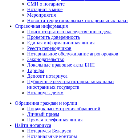
СМИ о нотариате
Нотариат в мире
Мероприятия
Новости территориальных нотариальных палат
Справочная информация
Поиск открытого наследственного дела
Проверить доверенность
Единая информационная линия
Реестр переводчиков
Нотариальное обслуживание агрогородков
Законодательство
Локальные правовые акты БНП
Тарифы
Депозит нотариуса
Публичные реестры нотариальных палат
иностранных государств
Нотариус - детям
Обращения граждан и юрлиц
Порядок рассмотрения обращений
Личный прием
Прямая телефонная линия
Найти нотариуса
Нотариусы Беларуси
Нотариальные конторы