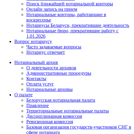
Поиск ближайшей нотариальной конторы
Онлайн запись на прием
Нотариальные конторы, работающие в
воскресенье
Нотариусы Беларуси, прекратившие деятельность
Нотариальные бюро, прекратившие работу с
1.01.2026
Вопрос нотариусу
Часто задаваемые вопросы
Нотариус отвечает
Нотариальный архив
О деятельности архивов
Административные процедуры
Контакты
Оплата услуг
Нотариальные архивы
О палате
Белорусская нотариальная палата
Правление
Территориальные нотариальные палаты
Дисциплинарная комиссия
Ревизионная комиссия
Базовая организация государств-участников СНГ в
сфере нотариата