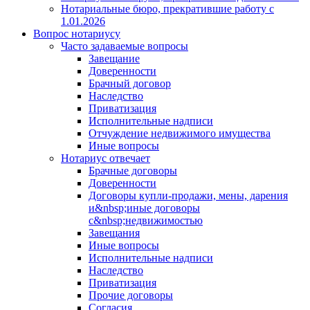
Нотариальные бюро, прекратившие работу с
1.01.2026
Вопрос нотариусу
Часто задаваемые вопросы
Завещание
Доверенности
Брачный договор
Наследство
Приватизация
Исполнительные надписи
Отчуждение недвижимого имущества
Иные вопросы
Нотариус отвечает
Брачные договоры
Доверенности
Договоры купли-продажи, мены, дарения
и&nbsp;иные договоры
с&nbsp;недвижимостью
Завещания
Иные вопросы
Исполнительные надписи
Наследство
Приватизация
Прочие договоры
Согласия