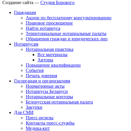
Создание сайта —
Студия Борового
Гражданам
Акции по бесплатному консультированию
Правовое просвещение
Найти нотариуса
Территориальные нотариальные палаты
Обращения граждан и юридических лиц
Нотариусам
Нотариальная практика
Все материалы
Авторы
Повышение квалификации
События
Печать доверия
Госорганам и организациям
Нормативные акты
Нотариусы Беларуси
Нотариальные конторы
Белорусская нотариальная палата
Закупки
Для СМИ
Пресс-релизы
Контакты пресс-службы
Медика-кит