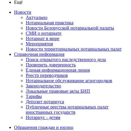
Ещё
Новости
Актуально
Нотариальная практика
Новости Белорусской нотариальной палаты
СМИ о нотариате
Нотариат в мире
Мероприятия
Новости территориальных нотариальных палат
Справочная информация
Поиск открытого наследственного дела
Проверить доверенность
Единая информационная линия
Реестр переводчиков
Нотариальное обслуживание агрогородков
Законодательство
Локальные правовые акты БНП
Тарифы
Депозит нотариуса
Публичные реестры нотариальных палат
иностранных государств
Нотариус - детям
Обращения граждан и юрлиц