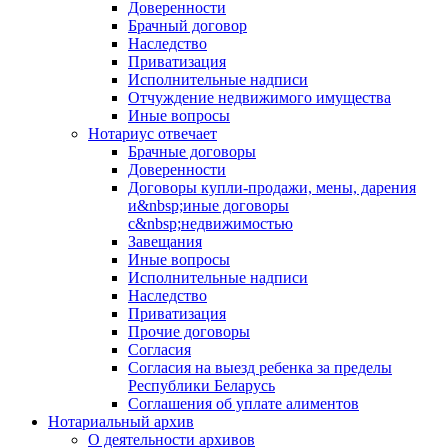
Доверенности
Брачный договор
Наследство
Приватизация
Исполнительные надписи
Отчуждение недвижимого имущества
Иные вопросы
Нотариус отвечает
Брачные договоры
Доверенности
Договоры купли-продажи, мены, дарения
и&nbsp;иные договоры
с&nbsp;недвижимостью
Завещания
Иные вопросы
Исполнительные надписи
Наследство
Приватизация
Прочие договоры
Согласия
Согласия на выезд ребенка за пределы
Республики Беларусь
Соглашения об уплате алиментов
Нотариальный архив
О деятельности архивов