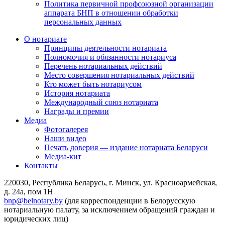
Политика первичной профсоюзной организации
аппарата БНП в отношении обработки
персональных данных
О нотариате
Принципы деятельности нотариата
Полномочия и обязанности нотариуса
Перечень нотариальных действий
Место совершения нотариальных действий
Кто может быть нотариусом
История нотариата
Международный союз нотариата
Награды и премии
Медиа
Фотогалерея
Наши видео
Печать доверия — издание нотариата Беларуси
Медиа-кит
Контакты
220030, Республика Беларусь, г. Минск, ул. Красноармейская,
д. 24а, пом 1Н
bnp@belnotary.by
(для корреспонденции в Белорусскую
нотариальную палату, за исключением обращений граждан и
юридических лиц)