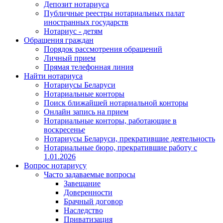
Депозит нотариуса
Публичные реестры нотариальных палат
иностранных государств
Нотариус - детям
Обращения граждан
Порядок рассмотрения обращений
Личный прием
Прямая телефонная линия
Найти нотариуса
Нотариусы Беларуси
Нотариальные конторы
Поиск ближайшей нотариальной конторы
Онлайн запись на прием
Нотариальные конторы, работающие в
воскресенье
Нотариусы Беларуси, прекратившие деятельность
Нотариальные бюро, прекратившие работу с
1.01.2026
Вопрос нотариусу
Часто задаваемые вопросы
Завещание
Доверенности
Брачный договор
Наследство
Приватизация