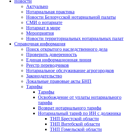
Новости
Актуально
Нотариальная практика
Новости Белорусской нотариальной палаты
СМИ о нотариате
Нотариат в мире
Мероприятия
Новости территориальных нотариальных палат
Справочная информация
Поиск открытого наследственного дела
Проверить доверенность
Единая информационная линия
Реестр переводчиков
Нотариальное обслуживание агрогородков
Законодательство
Локальные правовые акты БНП
Тарифы
Тарифы
Освобождение от уплаты нотариального
тарифа
Возврат нотариального тарифа
Нотариальный тариф по ИН с должника
ТНП Брестской области
ТНП Витебской области
ТНП Гомельской области