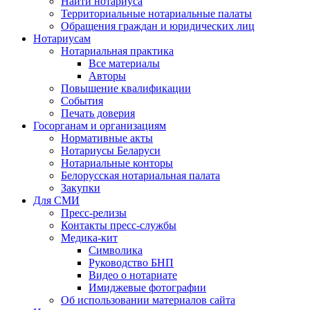
Найти нотариуса
Территориальные нотариальные палаты
Обращения граждан и юридических лиц
Нотариусам
Нотариальная практика
Все материалы
Авторы
Повышение квалификации
События
Печать доверия
Госорганам и организациям
Нормативные акты
Нотариусы Беларуси
Нотариальные конторы
Белорусская нотариальная палата
Закупки
Для СМИ
Пресс-релизы
Контакты пресс-службы
Медика-кит
Символика
Руководство БНП
Видео о нотариате
Имиджевые фотографии
Об использовании материалов сайта