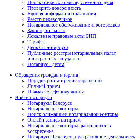
Поиск открытого наследственного дела
Проверить доверенность
Единая информационная линия
Реестр переводчиков
Нотариальное обслуживание агрогородков
Законодательство
Локальные правовые акты БНП
Тарифы
Депозит нотариуса
Публичные реестры нотариальных палат
иностранных государств
Нотариус - детям
Обращения граждан и юрлиц
Порядок рассмотрения обращений
Личный прием
Прямая телефонная линия
Найти нотариуса
Нотариусы Беларуси
Нотариальные конторы
Поиск ближайшей нотариальной конторы
Онлайн запись на прием
Нотариальные конторы, работающие в
воскресенье
Нотариусы Беларуси, прекратившие деятельность