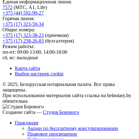
Единая информационная линия:
7572
(МТС, A1, Life)
+375 (44) 592-99-27
Горячая линия:
+375 (17) 323-59-34
Общие номера:
+375 (17) 323-38-23
(приемная)
+375 (17) 258-26-83
(бухгалтерия)
Режим работы:
пн-пт: 09:00-13:00, 14:00-18:00
сб, вс: выходные
Карта сайта
Выбор настроек cookie
© 2025, Белорусская нотариальная палата. Все права
защищены.
При использовании материалов сайта ссылка на belnotary.by
обязательна
Создание сайта —
Студия Борового
Гражданам
Акции по бесплатному консультированию
Правовое просвещение