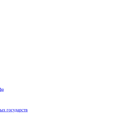
фа
ых государств