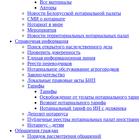
Все материалы
Авторы
Новости Белорусской нотариальной палаты
СМИ о нотариате
Нотариат в мире
Мероприятия
Новости территориальных нотариальных палат
Справочная информация
Поиск открытого наследственного дела
Проверить доверенность
Единая информационная линия
Реестр переводчиков
Нотариальное обслуживание агрогородков
Законодательство
Локальные правовые акты БНП
Тарифы
Тарифы
Освобождение от уплаты нотариального тари
Возврат нотариального тарифа
Нотариальный тариф по ИН с должника
Депозит нотариуса
Публичные реестры нотариальных палат иностранн
Нотариус - детям
Обращения граждан
Порядок рассмотрения обращений