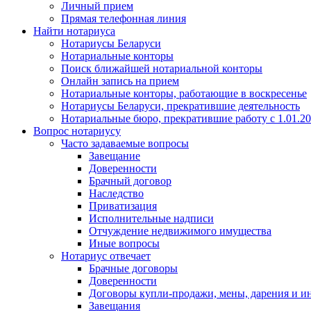
Личный прием
Прямая телефонная линия
Найти нотариуса
Нотариусы Беларуси
Нотариальные конторы
Поиск ближайшей нотариальной конторы
Онлайн запись на прием
Нотариальные конторы, работающие в воскресенье
Нотариусы Беларуси, прекратившие деятельность
Нотариальные бюро, прекратившие работу с 1.01.2
Вопрос нотариусу
Часто задаваемые вопросы
Завещание
Доверенности
Брачный договор
Наследство
Приватизация
Исполнительные надписи
Отчуждение недвижимого имущества
Иные вопросы
Нотариус отвечает
Брачные договоры
Доверенности
Договоры купли-продажи, мены, дарения и и
Завещания