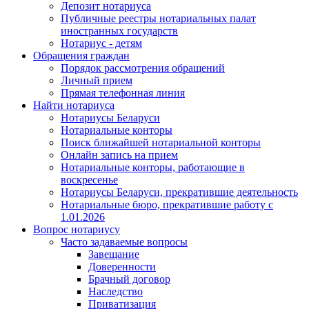
Депозит нотариуса
Публичные реестры нотариальных палат
иностранных государств
Нотариус - детям
Обращения граждан
Порядок рассмотрения обращений
Личный прием
Прямая телефонная линия
Найти нотариуса
Нотариусы Беларуси
Нотариальные конторы
Поиск ближайшей нотариальной конторы
Онлайн запись на прием
Нотариальные конторы, работающие в
воскресенье
Нотариусы Беларуси, прекратившие деятельность
Нотариальные бюро, прекратившие работу с
1.01.2026
Вопрос нотариусу
Часто задаваемые вопросы
Завещание
Доверенности
Брачный договор
Наследство
Приватизация