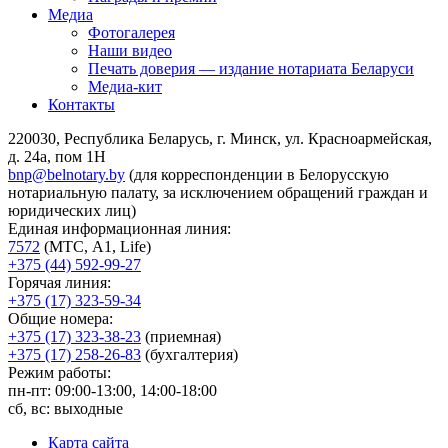
Медиа
Фотогалерея
Наши видео
Печать доверия — издание нотариата Беларуси
Медиа-кит
Контакты
220030, Республика Беларусь, г. Минск, ул. Красноармейская,
д. 24а, пом 1Н
bnp@belnotary.by
(для корреспонденции в Белорусскую
нотариальную палату, за исключением обращений граждан и
юридических лиц)
Единая информационная линия:
7572
(МТС, A1, Life)
+375 (44) 592-99-27
Горячая линия:
+375 (17) 323-59-34
Общие номера:
+375 (17) 323-38-23
(приемная)
+375 (17) 258-26-83
(бухгалтерия)
Режим работы:
пн-пт: 09:00-13:00, 14:00-18:00
сб, вс: выходные
Карта сайта