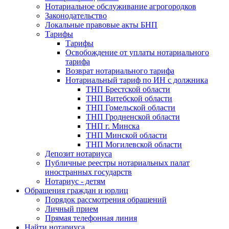
Нотариальное обслуживание агрогородков
Законодательство
Локальные правовые акты БНП
Тарифы
Тарифы
Освобождение от уплаты нотариального
тарифа
Возврат нотариального тарифа
Нотариальный тариф по ИН с должника
ТНП Брестской области
ТНП Витебской области
ТНП Гомельской области
ТНП Гродненской области
ТНП г. Минска
ТНП Минской области
ТНП Могилевской области
Депозит нотариуса
Публичные реестры нотариальных палат
иностранных государств
Нотариус - детям
Обращения граждан и юрлиц
Порядок рассмотрения обращений
Личный прием
Прямая телефонная линия
Найти нотариуса