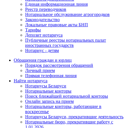
Единая информационная линия
Реестр переводчиков
Нотариальное обслуживание агрогородков
Законодательство
Локальные правовые акты БНП
Тарифы
Депозит нотариуса
Публичные реестры нотариальных палат
иностранных государств
Нотариус - детям
Обращения граждан и юрлиц
Порядок рассмотрения обращений
Личный прием
Прямая телефонная линия
Найти нотариуса
Нотариусы Беларуси
Нотариальные конторы
Поиск ближайшей нотариальной конторы
Онлайн запись на прием
Нотариальные конторы, работающие в
воскресенье
Нотариусы Беларуси, прекратившие деятельность
Нотариальные бюро, прекратившие работу с
1.01.2026