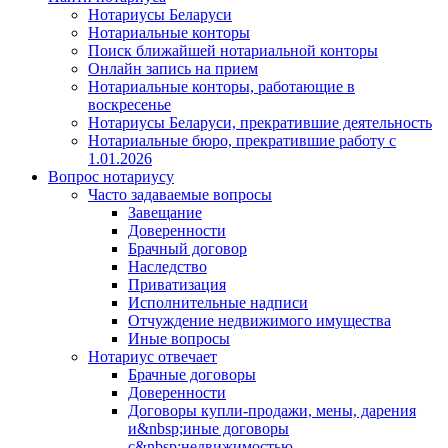
Нотариусы Беларуси
Нотариальные конторы
Поиск ближайшей нотариальной конторы
Онлайн запись на прием
Нотариальные конторы, работающие в
воскресенье
Нотариусы Беларуси, прекратившие деятельность
Нотариальные бюро, прекратившие работу с
1.01.2026
Вопрос нотариусу
Часто задаваемые вопросы
Завещание
Доверенности
Брачный договор
Наследство
Приватизация
Исполнительные надписи
Отчуждение недвижимого имущества
Иные вопросы
Нотариус отвечает
Брачные договоры
Доверенности
Договоры купли-продажи, мены, дарения
и&nbsp;иные договоры
с&nbsp;недвижимостью