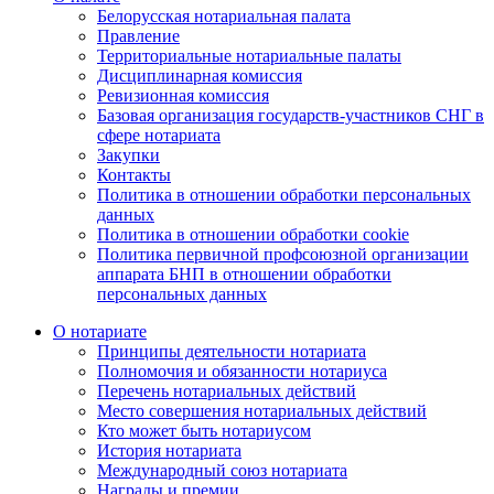
Белорусская нотариальная палата
Правление
Территориальные нотариальные палаты
Дисциплинарная комиссия
Ревизионная комиссия
Базовая организация государств-участников СНГ в
сфере нотариата
Закупки
Контакты
Политика в отношении обработки персональных
данных
Политика в отношении обработки cookie
Политика первичной профсоюзной организации
аппарата БНП в отношении обработки
персональных данных
О нотариате
Принципы деятельности нотариата
Полномочия и обязанности нотариуса
Перечень нотариальных действий
Место совершения нотариальных действий
Кто может быть нотариусом
История нотариата
Международный союз нотариата
Награды и премии