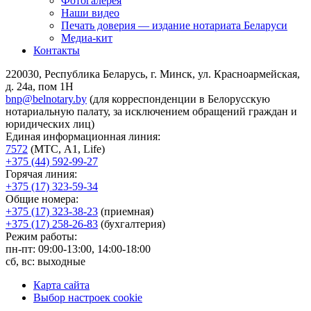
Фотогалерея
Наши видео
Печать доверия — издание нотариата Беларуси
Медиа-кит
Контакты
220030, Республика Беларусь, г. Минск, ул. Красноармейская,
д. 24а, пом 1Н
bnp@belnotary.by
(для корреспонденции в Белорусскую
нотариальную палату, за исключением обращений граждан и
юридических лиц)
Единая информационная линия:
7572
(МТС, A1, Life)
+375 (44) 592-99-27
Горячая линия:
+375 (17) 323-59-34
Общие номера:
+375 (17) 323-38-23
(приемная)
+375 (17) 258-26-83
(бухгалтерия)
Режим работы:
пн-пт: 09:00-13:00, 14:00-18:00
сб, вс: выходные
Карта сайта
Выбор настроек cookie