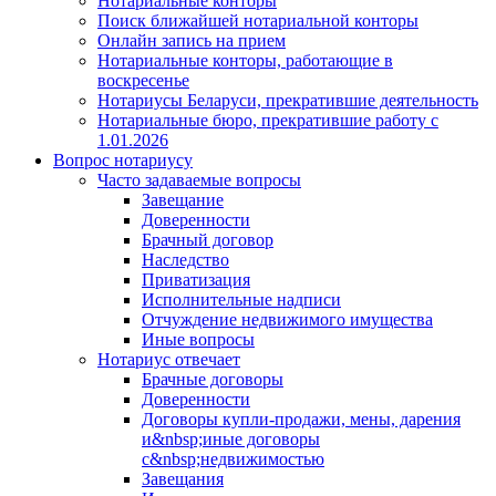
Нотариальные конторы
Поиск ближайшей нотариальной конторы
Онлайн запись на прием
Нотариальные конторы, работающие в
воскресенье
Нотариусы Беларуси, прекратившие деятельность
Нотариальные бюро, прекратившие работу с
1.01.2026
Вопрос нотариусу
Часто задаваемые вопросы
Завещание
Доверенности
Брачный договор
Наследство
Приватизация
Исполнительные надписи
Отчуждение недвижимого имущества
Иные вопросы
Нотариус отвечает
Брачные договоры
Доверенности
Договоры купли-продажи, мены, дарения
и&nbsp;иные договоры
с&nbsp;недвижимостью
Завещания