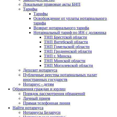
Локальные правовые акты БНП
Тарифы
Тарифы
Освобождение от уплаты нотариального
тарифа
Возврат нотариального тарифа
Нотариальный тариф по ИН с должника
ТНП Брестской области
ТНП Витебской области
ТНП Гомельской области
ТНП Гродненской области
ТНП г. Минска
ТНП Минской области
ТНП Могилевской области
Депозит нотариуса
Публичные реестры нотариальных палат
иностранных государств
Нотариус - детям
Обращения граждан и юрлиц
Порядок рассмотрения обращений
Личный прием
Прямая телефонная линия
Найти нотариуса
Нотариусы Беларуси