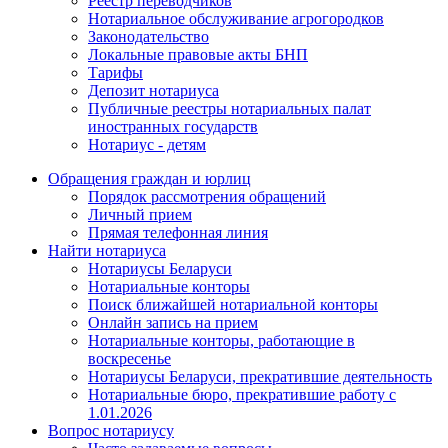
Реестр переводчиков
Нотариальное обслуживание агрогородков
Законодательство
Локальные правовые акты БНП
Тарифы
Депозит нотариуса
Публичные реестры нотариальных палат
иностранных государств
Нотариус - детям
Обращения граждан и юрлиц
Порядок рассмотрения обращений
Личный прием
Прямая телефонная линия
Найти нотариуса
Нотариусы Беларуси
Нотариальные конторы
Поиск ближайшей нотариальной конторы
Онлайн запись на прием
Нотариальные конторы, работающие в
воскресенье
Нотариусы Беларуси, прекратившие деятельность
Нотариальные бюро, прекратившие работу с
1.01.2026
Вопрос нотариусу