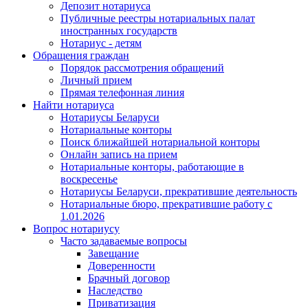
Депозит нотариуса
Публичные реестры нотариальных палат
иностранных государств
Нотариус - детям
Обращения граждан
Порядок рассмотрения обращений
Личный прием
Прямая телефонная линия
Найти нотариуса
Нотариусы Беларуси
Нотариальные конторы
Поиск ближайшей нотариальной конторы
Онлайн запись на прием
Нотариальные конторы, работающие в
воскресенье
Нотариусы Беларуси, прекратившие деятельность
Нотариальные бюро, прекратившие работу с
1.01.2026
Вопрос нотариусу
Часто задаваемые вопросы
Завещание
Доверенности
Брачный договор
Наследство
Приватизация