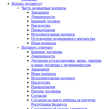
Вопрос нотариусу
Часто задаваемые вопросы
Завещание
Доверенности
Брачный договор
Наследство
Приватизация
Исполнительные надписи
Отчуждение недвижимого имущества
Иные вопросы
Нотариус отвечает
Брачные договоры
Доверенности
Договоры купли-продажи, мены, дарения
и иные договоры с недвижимостью
Завещания
Иные вопросы
Исполнительные надписи
Наследство
Приватизация
Прочие договоры
Согласия
Согласия на выезд ребенка за пределы
Республики Беларусь
Соглашения об уплате алиментов