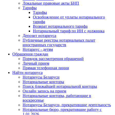
Локальные правовые акты БНП
Тарифы
Тарифы
Освобождение от уплаты нотариального
тарифа
Возврат нотариального тарифа
Нотариальный тариф по ИН с должника
Депозит нотариуса
Публичные реестры нотариальных палат
иностранных государств
Нотариус - детям
Обращения граждан
Порядок рассмотрения обращений
Личный прием
Прямая телефонная линия
Найти нотариуса
Нотариусы Беларуси
Нотариальные конторы
Поиск ближайшей нотариальной конторы
Онлайн запись на прием
Нотариальные конторы, работающие в
воскресенье
Нотариусы Беларуси, прекратившие деятельность
Нотариальные бюро, прекратившие работу с
1.01.2026