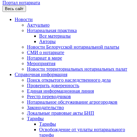
Портал нотариата
Весь сайт
Новости
Актуально
Нотариальная практика
Все материалы
Авторы
Новости Белорусской нотариальной палаты
СМИ о нотариате
Нотариат в мире
Мероприятия
Новости территориальных нотариальных палат
Справочная информация
Поиск открытого наследственного дела
Проверить доверенность
Единая информационная линия
Реестр переводчиков
Нотариальное обслуживание агрогородков
Законодательство
Локальные правовые акты БНП
Тарифы
Тарифы
Освобождение от уплаты нотариального
тарифа