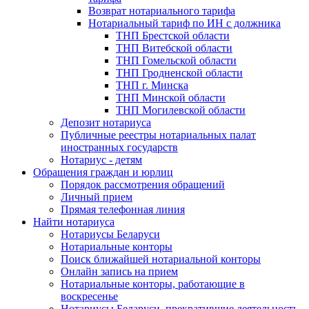
Возврат нотариального тарифа
Нотариальный тариф по ИН с должника
ТНП Брестской области
ТНП Витебской области
ТНП Гомельской области
ТНП Гродненской области
ТНП г. Минска
ТНП Минской области
ТНП Могилевской области
Депозит нотариуса
Публичные реестры нотариальных палат
иностранных государств
Нотариус - детям
Обращения граждан и юрлиц
Порядок рассмотрения обращений
Личный прием
Прямая телефонная линия
Найти нотариуса
Нотариусы Беларуси
Нотариальные конторы
Поиск ближайшей нотариальной конторы
Онлайн запись на прием
Нотариальные конторы, работающие в
воскресенье
Нотариусы Беларуси, прекратившие деятельность