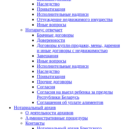
Наследство
Приватизация
Исполнительные надписи
Отчуждение недвижимого имущества
Иные вопросы
Нотариус отвечает
Брачные договоры
Доверенности
Договоры купли-продажи, мены, дарения
и иные договоры с недвижимостью
Завещания
Иные вопросы
Исполнительные надписи
Наследство
Приватизация
Прочие договоры
Согласия
Согласия на выезд ребенка за пределы
Республики Беларусь
Соглашения об уплате алиментов
Нотариальный архив
О деятельности архивов
Административные процедуры
Контакты
Нотариальный архив Брестского