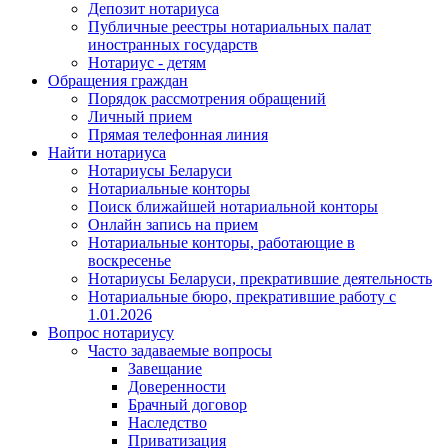
Депозит нотариуса
Публичные реестры нотариальных палат
иностранных государств
Нотариус - детям
Обращения граждан
Порядок рассмотрения обращений
Личный прием
Прямая телефонная линия
Найти нотариуса
Нотариусы Беларуси
Нотариальные конторы
Поиск ближайшей нотариальной конторы
Онлайн запись на прием
Нотариальные конторы, работающие в
воскресенье
Нотариусы Беларуси, прекратившие деятельность
Нотариальные бюро, прекратившие работу с
1.01.2026
Вопрос нотариусу
Часто задаваемые вопросы
Завещание
Доверенности
Брачный договор
Наследство
Приватизация