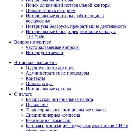
Поиск ближайшей нотариальной конторы
Онлайн запись на прием
Нотариальные конторы, работающие в
воскресенье
Нотариусы Беларуси, прекратившие деятельность
Нотариальные бюро, прекратившие работу с
1.01.2026
Вопрос нотариусу
Часто задаваемые вопросы
Нотариус отвечает
Нотариальный архив
О деятельности архивов
Административные процедуры
Контакты
Оплата услуг
Нотариальные архивы
О палате
Белорусская нотариальная палата
Правление
Территориальные нотариальные палаты
Дисциплинарная комиссия
Ревизионная комиссия
Базовая организация государств-участников СНГ в
сфере нотариата