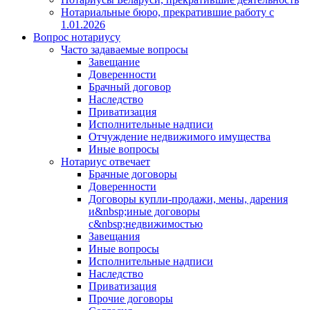
Нотариальные бюро, прекратившие работу с
1.01.2026
Вопрос нотариусу
Часто задаваемые вопросы
Завещание
Доверенности
Брачный договор
Наследство
Приватизация
Исполнительные надписи
Отчуждение недвижимого имущества
Иные вопросы
Нотариус отвечает
Брачные договоры
Доверенности
Договоры купли-продажи, мены, дарения
и&nbsp;иные договоры
с&nbsp;недвижимостью
Завещания
Иные вопросы
Исполнительные надписи
Наследство
Приватизация
Прочие договоры