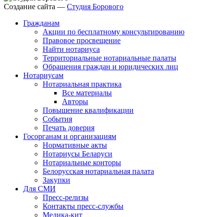
Создание сайта —
Студия Борового
Гражданам
Акции по бесплатному консультированию
Правовое просвещение
Найти нотариуса
Территориальные нотариальные палаты
Обращения граждан и юридических лиц
Нотариусам
Нотариальная практика
Все материалы
Авторы
Повышение квалификации
События
Печать доверия
Госорганам и организациям
Нормативные акты
Нотариусы Беларуси
Нотариальные конторы
Белорусская нотариальная палата
Закупки
Для СМИ
Пресс-релизы
Контакты пресс-службы
Медика-кит