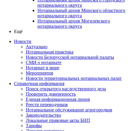
нотариального округа
Нотариальный архив Минского областного
нотариального округа
Нотариальный архив Могилевского
нотариального округа
Ещё
Новости
Актуально
Нотариальная практика
Новости Белорусской нотариальной палаты
СМИ о нотариате
Нотариат в мире
Мероприятия
Новости территориальных нотариальных палат
Справочная информация
Поиск открытого наследственного дела
Проверить доверенность
Единая информационная линия
Реестр переводчиков
Нотариальное обслуживание агрогородков
Законодательство
Локальные правовые акты БНП
Тарифы
Депозит нотариуса