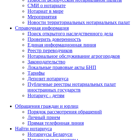
СМИ о нотариате
Нотариат в мире
Мероприятия
Новости территориальных нотариальных палат
Справочная информация
Поиск открытого наследственного дела
Проверить доверенность
Единая информационная линия
Реестр переводчиков
Нотариальное обслуживание агрогородков
Законодательство
Локальные правовые акты БНП
Тарифы
Депозит нотариуса
Публичные реестры нотариальных палат
иностранных государств
Нотариус - детям
Обращения граждан и юрлиц
Порядок рассмотрения обращений
Личный прием
Прямая телефонная линия
Найти нотариуса
Нотариусы Беларуси
Нотариальные конторы