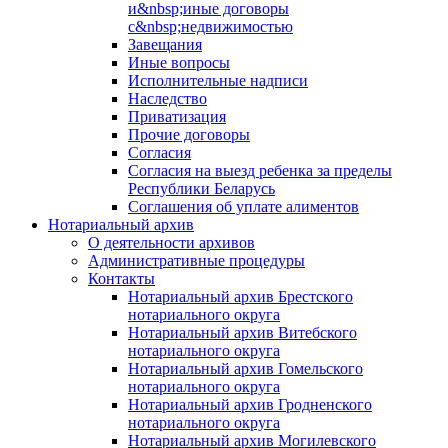
и&nbsp;иные договоры
с&nbsp;недвижимостью
Завещания
Иные вопросы
Исполнительные надписи
Наследство
Приватизация
Прочие договоры
Согласия
Согласия на выезд ребенка за пределы
Республики Беларусь
Соглашения об уплате алиментов
Нотариальный архив
О деятельности архивов
Административные процедуры
Контакты
Нотариальный архив Брестского
нотариального округа
Нотариальный архив Витебского
нотариального округа
Нотариальный архив Гомельского
нотариального округа
Нотариальный архив Гродненского
нотариального округа
Нотариальный архив Могилевского