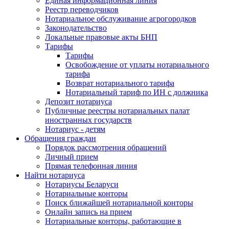
Единая информационная линия
Реестр переводчиков
Нотариальное обслуживание агрогородков
Законодательство
Локальные правовые акты БНП
Тарифы
Тарифы
Освобождение от уплаты нотариального
тарифа
Возврат нотариального тарифа
Нотариальный тариф по ИН с должника
Депозит нотариуса
Публичные реестры нотариальных палат
иностранных государств
Нотариус - детям
Обращения граждан
Порядок рассмотрения обращений
Личный прием
Прямая телефонная линия
Найти нотариуса
Нотариусы Беларуси
Нотариальные конторы
Поиск ближайшей нотариальной конторы
Онлайн запись на прием
Нотариальные конторы, работающие в