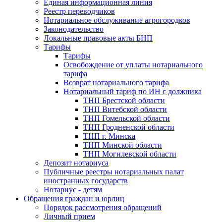
Единая информационная линия
Реестр переводчиков
Нотариальное обслуживание агрогородков
Законодательство
Локальные правовые акты БНП
Тарифы
Тарифы
Освобождение от уплаты нотариального
тарифа
Возврат нотариального тарифа
Нотариальный тариф по ИН с должника
ТНП Брестской области
ТНП Витебской области
ТНП Гомельской области
ТНП Гродненской области
ТНП г. Минска
ТНП Минской области
ТНП Могилевской области
Депозит нотариуса
Публичные реестры нотариальных палат
иностранных государств
Нотариус - детям
Обращения граждан и юрлиц
Порядок рассмотрения обращений
Личный прием