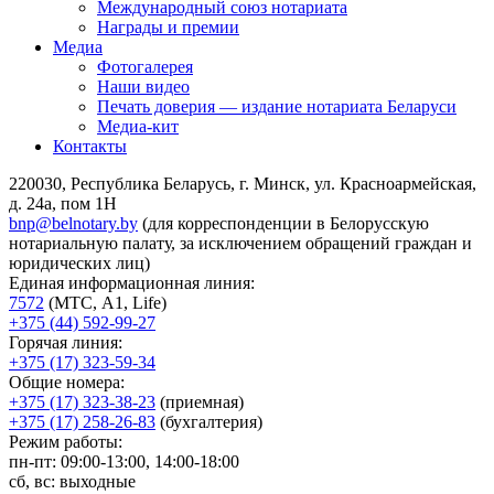
Международный союз нотариата
Награды и премии
Медиа
Фотогалерея
Наши видео
Печать доверия — издание нотариата Беларуси
Медиа-кит
Контакты
220030, Республика Беларусь, г. Минск, ул. Красноармейская,
д. 24а, пом 1Н
bnp@belnotary.by
(для корреспонденции в Белорусскую
нотариальную палату, за исключением обращений граждан и
юридических лиц)
Единая информационная линия:
7572
(МТС, A1, Life)
+375 (44) 592-99-27
Горячая линия:
+375 (17) 323-59-34
Общие номера:
+375 (17) 323-38-23
(приемная)
+375 (17) 258-26-83
(бухгалтерия)
Режим работы:
пн-пт: 09:00-13:00, 14:00-18:00
сб, вс: выходные