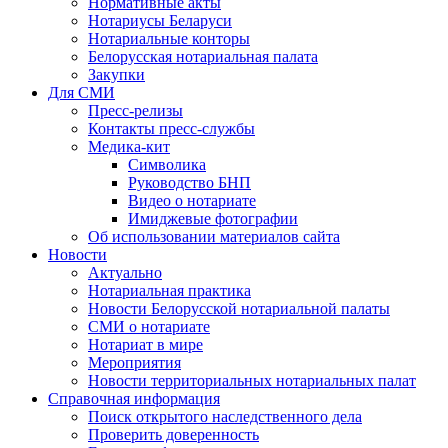
Нормативные акты
Нотариусы Беларуси
Нотариальные конторы
Белорусская нотариальная палата
Закупки
Для СМИ
Пресс-релизы
Контакты пресс-службы
Медика-кит
Символика
Руководство БНП
Видео о нотариате
Имиджевые фотографии
Об использовании материалов сайта
Новости
Актуально
Нотариальная практика
Новости Белорусской нотариальной палаты
СМИ о нотариате
Нотариат в мире
Мероприятия
Новости территориальных нотариальных палат
Справочная информация
Поиск открытого наследственного дела
Проверить доверенность