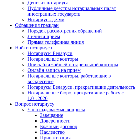
Депозит нотариуса
Публичные реестры нотариальных палат
иностранных государств
Нотариус - детям
Обращения граждан
Порядок рассмотрения обращений
Личный прием
Прямая телефонная линия
Найти нотариуса
Нотариусы Беларуси
Нотариальные конторы
Поиск ближайшей нотариальной конторы
Онлайн запись на прием
Нотариальные конторы, работающие в
воскресенье
Нотариусы Беларуси, прекратившие деятельность
Нотариальные бюро, прекратившие работу с
1.01.2026
Вопрос нотариусу
Часто задаваемые вопросы
Завещание
Доверенности
Брачный договор
Наследство
Приватизация