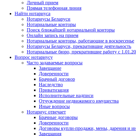
Личный прием
Прямая телефонная линия
Найти нотариуса
Нотариусы Беларуси
Нотариальные конторы
Поиск ближайшей нотариальной конторы
Онлайн запись на прием
Нотариальные конторы, работающие в воскресенье
Нотариусы Беларуси, прекратившие деятельность
Нотариальные бюро, прекратившие работу с 1.01.2
Вопрос нотариусу
Часто задаваемые вопросы
Завещание
Доверенности
Брачный договор
Наследство
Приватизация
Исполнительные надписи
Отчуждение недвижимого имущества
Иные вопросы
Нотариус отвечает
Брачные договоры
Доверенности
Договоры купли-продажи, мены, дарения и и
Завещания