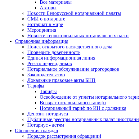
Все материалы
Авторы
Новости Белорусской нотариальной палаты
СМИ о нотариате
Нотариат в мире
Мероприятия
Новости территориальных нотариальных палат
Справочная информация
Поиск открытого наследственного дела
Проверить доверенность
Единая информационная линия
Реестр переводчиков
Нотариальное обслуживание агрогородков
Законодательство
Локальные правовые акты БНП
Тарифы
Тарифы
Освобождение от уплаты нотариального тари
Возврат нотариального тарифа
Нотариальный тариф по ИН с должника
Депозит нотариуса
Публичные реестры нотариальных палат иностранн
Нотариус - детям
Обращения граждан
Порядок рассмотрения обращений