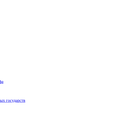
фа
ых государств