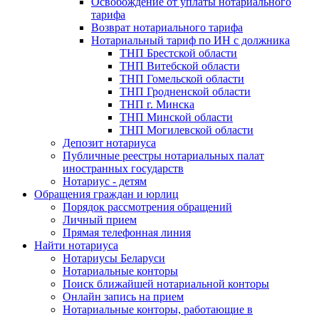
Освобождение от уплаты нотариального
тарифа
Возврат нотариального тарифа
Нотариальный тариф по ИН с должника
ТНП Брестской области
ТНП Витебской области
ТНП Гомельской области
ТНП Гродненской области
ТНП г. Минска
ТНП Минской области
ТНП Могилевской области
Депозит нотариуса
Публичные реестры нотариальных палат
иностранных государств
Нотариус - детям
Обращения граждан и юрлиц
Порядок рассмотрения обращений
Личный прием
Прямая телефонная линия
Найти нотариуса
Нотариусы Беларуси
Нотариальные конторы
Поиск ближайшей нотариальной конторы
Онлайн запись на прием
Нотариальные конторы, работающие в