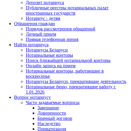
Депозит нотариуса
Публичные реестры нотариальных палат
иностранных государств
Нотариус - детям
Обращения граждан
Порядок рассмотрения обращений
Личный прием
Прямая телефонная линия
Найти нотариуса
Нотариусы Беларуси
Нотариальные конторы
Поиск ближайшей нотариальной конторы
Онлайн запись на прием
Нотариальные конторы, работающие в
воскресенье
Нотариусы Беларуси, прекратившие деятельность
Нотариальные бюро, прекратившие работу с
1.01.2026
Вопрос нотариусу
Часто задаваемые вопросы
Завещание
Доверенности
Брачный договор
Наследство
Приватизация