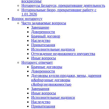
воскресенье
Нотариусы Беларуси, прекратившие деятельность
Нотариальные бюро, прекратившие работу с
1.01.2026
Вопрос нотариусу
Часто задаваемые вопросы
Завещание
Доверенности
Брачный договор
Наследство
Приватизация
Исполнительные надписи
Отчуждение недвижимого имущества
Иные вопросы
Нотариус отвечает
Брачные договоры
Доверенности
Договоры купли-продажи, мены, дарения
и&nbsp;иные договоры
с&nbsp;недвижимостью
Завещания
Иные вопросы
Исполнительные надписи
Наследство
Приватизация