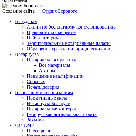
обязательна
Создание сайта —
Студия Борового
Гражданам
Акции по бесплатному консультированию
Правовое просвещение
Найти нотариуса
Территориальные нотариальные палаты
Обращения граждан и юридических лиц
Нотариусам
Нотариальная практика
Все материалы
Авторы
Повышение квалификации
События
Печать доверия
Госорганам и организациям
Нормативные акты
Нотариусы Беларуси
Нотариальные конторы
Белорусская нотариальная палата
Закупки
Для СМИ
Пресс-релизы