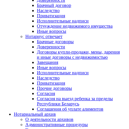
Доверенности
Брачный договор
Наследство
Приватизация
Исполнительные надписи
Отчуждение недвижимого имущества
Иные вопросы
Нотариус отвечает
Брачные договоры
Доверенности
Договоры купли-продажи, мены, дарения
и иные договоры с недвижимостью
Завещания
Иные вопросы
Исполнительные надписи
Наследство
Приватизация
Прочие договоры
Согласия
Согласия на выезд ребенка за пределы
Республики Беларусь
Соглашения об уплате алиментов
Нотариальный архив
О деятельности архивов
Административные процедуры