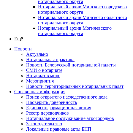
нотариального округа
Нотариальный архив Минского городского
нотариального округа
Нотариальный архив Минского областного
нотариального округа
Нотариальный архив Могилевского
нотариального округа
Ещё
Новости
Актуально
Нотариальная практика
Новости Белорусской нотариальной палаты
СМИ о нотариате
Нотариат в мире
Мероприятия
Новости территориальных нотариальных палат
Справочная информация
Поиск открытого наследственного дела
Проверить доверенность
Единая информационная линия
Реестр переводчиков
Нотариальное обслуживание агрогородков
Законодательство
Локальные правовые акты БНП