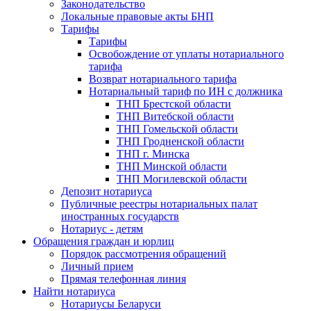
Законодательство
Локальные правовые акты БНП
Тарифы
Тарифы
Освобождение от уплаты нотариального
тарифа
Возврат нотариального тарифа
Нотариальный тариф по ИН с должника
ТНП Брестской области
ТНП Витебской области
ТНП Гомельской области
ТНП Гродненской области
ТНП г. Минска
ТНП Минской области
ТНП Могилевской области
Депозит нотариуса
Публичные реестры нотариальных палат
иностранных государств
Нотариус - детям
Обращения граждан и юрлиц
Порядок рассмотрения обращений
Личный прием
Прямая телефонная линия
Найти нотариуса
Нотариусы Беларуси