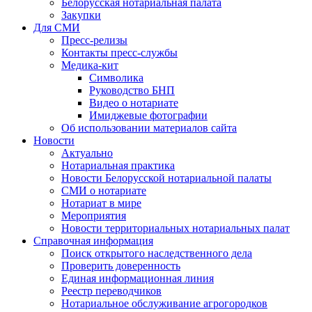
Белорусская нотариальная палата
Закупки
Для СМИ
Пресс-релизы
Контакты пресс-службы
Медика-кит
Символика
Руководство БНП
Видео о нотариате
Имиджевые фотографии
Об использовании материалов сайта
Новости
Актуально
Нотариальная практика
Новости Белорусской нотариальной палаты
СМИ о нотариате
Нотариат в мире
Мероприятия
Новости территориальных нотариальных палат
Справочная информация
Поиск открытого наследственного дела
Проверить доверенность
Единая информационная линия
Реестр переводчиков
Нотариальное обслуживание агрогородков