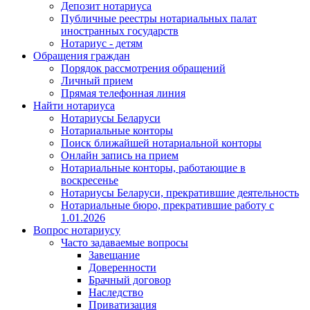
Депозит нотариуса
Публичные реестры нотариальных палат
иностранных государств
Нотариус - детям
Обращения граждан
Порядок рассмотрения обращений
Личный прием
Прямая телефонная линия
Найти нотариуса
Нотариусы Беларуси
Нотариальные конторы
Поиск ближайшей нотариальной конторы
Онлайн запись на прием
Нотариальные конторы, работающие в
воскресенье
Нотариусы Беларуси, прекратившие деятельность
Нотариальные бюро, прекратившие работу с
1.01.2026
Вопрос нотариусу
Часто задаваемые вопросы
Завещание
Доверенности
Брачный договор
Наследство
Приватизация