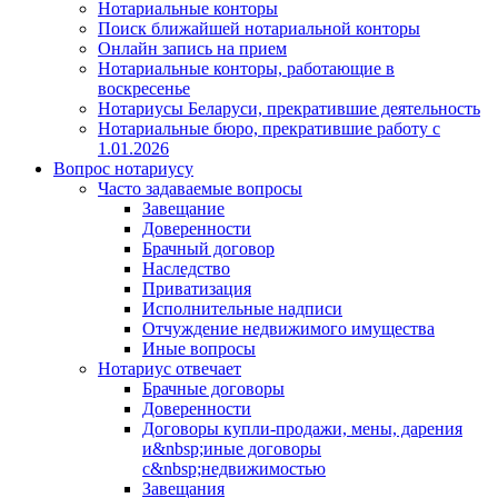
Нотариальные конторы
Поиск ближайшей нотариальной конторы
Онлайн запись на прием
Нотариальные конторы, работающие в
воскресенье
Нотариусы Беларуси, прекратившие деятельность
Нотариальные бюро, прекратившие работу с
1.01.2026
Вопрос нотариусу
Часто задаваемые вопросы
Завещание
Доверенности
Брачный договор
Наследство
Приватизация
Исполнительные надписи
Отчуждение недвижимого имущества
Иные вопросы
Нотариус отвечает
Брачные договоры
Доверенности
Договоры купли-продажи, мены, дарения
и&nbsp;иные договоры
с&nbsp;недвижимостью
Завещания