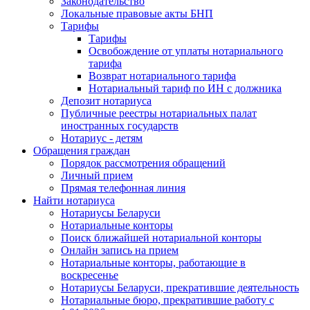
Законодательство
Локальные правовые акты БНП
Тарифы
Тарифы
Освобождение от уплаты нотариального
тарифа
Возврат нотариального тарифа
Нотариальный тариф по ИН с должника
Депозит нотариуса
Публичные реестры нотариальных палат
иностранных государств
Нотариус - детям
Обращения граждан
Порядок рассмотрения обращений
Личный прием
Прямая телефонная линия
Найти нотариуса
Нотариусы Беларуси
Нотариальные конторы
Поиск ближайшей нотариальной конторы
Онлайн запись на прием
Нотариальные конторы, работающие в
воскресенье
Нотариусы Беларуси, прекратившие деятельность
Нотариальные бюро, прекратившие работу с