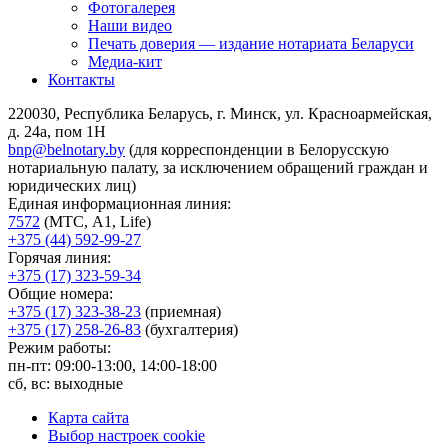
Фотогалерея
Наши видео
Печать доверия — издание нотариата Беларуси
Медиа-кит
Контакты
220030, Республика Беларусь, г. Минск, ул. Красноармейская,
д. 24а, пом 1Н
bnp@belnotary.by
(для корреспонденции в Белорусскую
нотариальную палату, за исключением обращений граждан и
юридических лиц)
Единая информационная линия:
7572
(МТС, A1, Life)
+375 (44) 592-99-27
Горячая линия:
+375 (17) 323-59-34
Общие номера:
+375 (17) 323-38-23
(приемная)
+375 (17) 258-26-83
(бухгалтерия)
Режим работы:
пн-пт: 09:00-13:00, 14:00-18:00
сб, вс: выходные
Карта сайта
Выбор настроек cookie