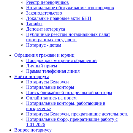
Реестр переводчиков
Нотариальное обслуживание агрогородков
Законодательство
Локальные правовые акты БНП
Тарифы
Депозит нотариуса
Публичные реестры нотариальных палат
иностранных государств
Нотариус - детям
Обращения граждан и юрлиц
Порядок рассмотрения обращений
Личный прием
Прямая телефонная линия
Найти нотариуса
Нотариусы Беларуси
Нотариальные конторы
Поиск ближайшей нотариальной конторы
Онлайн запись на прием
Нотариальные конторы, работающие в
воскресенье
Нотариусы Беларуси, прекратившие деятельность
Нотариальные бюро, прекратившие работу с
1.01.2026
Вопрос нотариусу