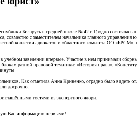
е юрист»
публики Беларусь в средней школе № 42 г. Гродно состоялась п
са, совместно с заместителем начальника главного управления 
астной коллегии адвокатов и областного комитета ОО «БРСМ», 
в учебном заведении впервые. Участие в нем принимали сборны
блокам разной правовой тематики: «История права», «Конституц
минуты.
кольников. Как отметила Анна Кривенко, отрадно было видеть 
али досрочно.
приглашёнными гостями из экспертного жюри.
щую Вас информацию первыми!