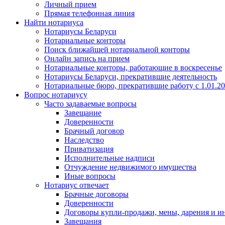
Личный прием
Прямая телефонная линия
Найти нотариуса
Нотариусы Беларуси
Нотариальные конторы
Поиск ближайшей нотариальной конторы
Онлайн запись на прием
Нотариальные конторы, работающие в воскресенье
Нотариусы Беларуси, прекратившие деятельность
Нотариальные бюро, прекратившие работу с 1.01.2
Вопрос нотариусу
Часто задаваемые вопросы
Завещание
Доверенности
Брачный договор
Наследство
Приватизация
Исполнительные надписи
Отчуждение недвижимого имущества
Иные вопросы
Нотариус отвечает
Брачные договоры
Доверенности
Договоры купли-продажи, мены, дарения и и
Завещания