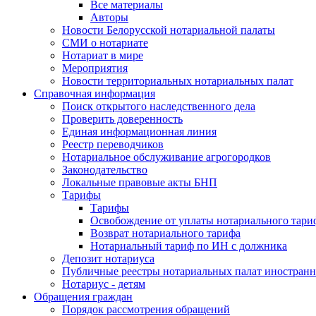
Все материалы
Авторы
Новости Белорусской нотариальной палаты
СМИ о нотариате
Нотариат в мире
Мероприятия
Новости территориальных нотариальных палат
Справочная информация
Поиск открытого наследственного дела
Проверить доверенность
Единая информационная линия
Реестр переводчиков
Нотариальное обслуживание агрогородков
Законодательство
Локальные правовые акты БНП
Тарифы
Тарифы
Освобождение от уплаты нотариального тари
Возврат нотариального тарифа
Нотариальный тариф по ИН с должника
Депозит нотариуса
Публичные реестры нотариальных палат иностранн
Нотариус - детям
Обращения граждан
Порядок рассмотрения обращений