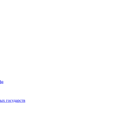
фа
ых государств