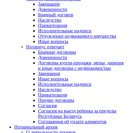
Завещание
Доверенности
Брачный договор
Наследство
Приватизация
Исполнительные надписи
Отчуждение недвижимого имущества
Иные вопросы
Нотариус отвечает
Брачные договоры
Доверенности
Договоры купли-продажи, мены, дарения
и иные договоры с недвижимостью
Завещания
Иные вопросы
Исполнительные надписи
Наследство
Приватизация
Прочие договоры
Согласия
Согласия на выезд ребенка за пределы
Республики Беларусь
Соглашения об уплате алиментов
Нотариальный архив
О деятельности архивов