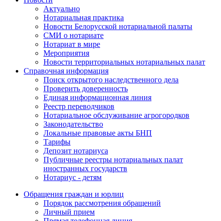
Актуально
Нотариальная практика
Новости Белорусской нотариальной палаты
СМИ о нотариате
Нотариат в мире
Мероприятия
Новости территориальных нотариальных палат
Справочная информация
Поиск открытого наследственного дела
Проверить доверенность
Единая информационная линия
Реестр переводчиков
Нотариальное обслуживание агрогородков
Законодательство
Локальные правовые акты БНП
Тарифы
Депозит нотариуса
Публичные реестры нотариальных палат
иностранных государств
Нотариус - детям
Обращения граждан и юрлиц
Порядок рассмотрения обращений
Личный прием
Прямая телефонная линия