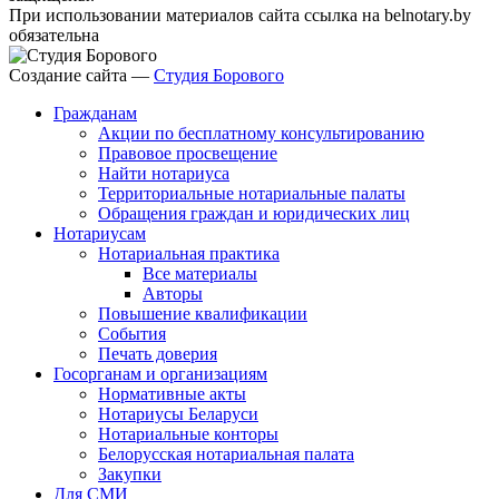
При использовании материалов сайта ссылка на belnotary.by
обязательна
Создание сайта —
Студия Борового
Гражданам
Акции по бесплатному консультированию
Правовое просвещение
Найти нотариуса
Территориальные нотариальные палаты
Обращения граждан и юридических лиц
Нотариусам
Нотариальная практика
Все материалы
Авторы
Повышение квалификации
События
Печать доверия
Госорганам и организациям
Нормативные акты
Нотариусы Беларуси
Нотариальные конторы
Белорусская нотариальная палата
Закупки
Для СМИ