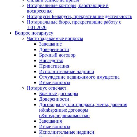
Нотариальные конторы, работающие в
воскресенье
Нотариусы Беларуси, прекратившие деятельность
Нотариальные бюро, прекратившие работу с
1.01.2026
Вопрос нотариусу
Часто задаваемые вопросы
Завещание
Доверенности
Брачный договор
Наследство
Приватизация
Исполнительные надписи
Отчуждение недвижимого имущества
Иные вопросы
Нотариус отвечает
Брачные договоры
Доверенности
Договоры купли-продажи, мены, дарения
и&nbsp;иные договоры
с&nbsp;недвижимостью
Завещания
Иные вопросы
Исполнительные надписи