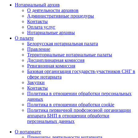
Нотариальный архив
О деятельности архивов
Административные процедуры
Контакты
Оплата услуг
Нотариальные архивы
О палате
Белорусская нотариальная палата
Правление
Территориальные нотариальные палаты
Дисциплинарная комиссия
Ревизионная комиссия
Базовая организация государств-участников СНГ в
сфере нотариата
Закупки
Контакты
Политика в отношении обработки персональных
данных
Политика в отношении обработки cookie
Политика первичной профсоюзной организации
аппарата БНП в отношении обработки
персональных данных
О нотариате
Принципы деятельности нотариата