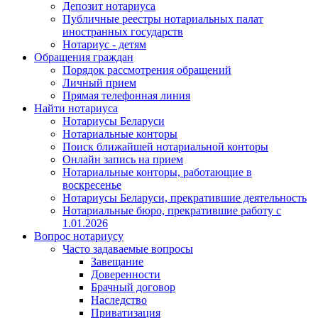
Депозит нотариуса
Публичные реестры нотариальных палат
иностранных государств
Нотариус - детям
Обращения граждан
Порядок рассмотрения обращений
Личный прием
Прямая телефонная линия
Найти нотариуса
Нотариусы Беларуси
Нотариальные конторы
Поиск ближайшей нотариальной конторы
Онлайн запись на прием
Нотариальные конторы, работающие в
воскресенье
Нотариусы Беларуси, прекратившие деятельность
Нотариальные бюро, прекратившие работу с
1.01.2026
Вопрос нотариусу
Часто задаваемые вопросы
Завещание
Доверенности
Брачный договор
Наследство
Приватизация