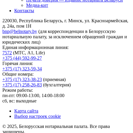
Медиа-кит
Контакты
220030, Республика Беларусь, г. Минск, ул. Красноармейская,
д. 24а, пом 1Н
bnp@belnotary.by
(для корреспонденции в Белорусскую
нотариальную палату, за исключением обращений граждан и
юридических лиц)
Единая информационная линия:
7572
(МТС, A1, Life)
+375 (44) 592-99-27
Горячая линия:
+375 (17) 323-59-34
Общие номера:
+375 (17) 323-38-23
(приемная)
+375 (17) 258-26-83
(бухгалтерия)
Режим работы:
пн-пт: 09:00-13:00, 14:00-18:00
сб, вс: выходные
Карта сайта
Выбор настроек cookie
© 2025, Белорусская нотариальная палата. Все права
защищены.