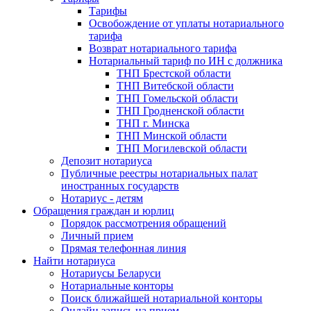
Тарифы
Освобождение от уплаты нотариального
тарифа
Возврат нотариального тарифа
Нотариальный тариф по ИН с должника
ТНП Брестской области
ТНП Витебской области
ТНП Гомельской области
ТНП Гродненской области
ТНП г. Минска
ТНП Минской области
ТНП Могилевской области
Депозит нотариуса
Публичные реестры нотариальных палат
иностранных государств
Нотариус - детям
Обращения граждан и юрлиц
Порядок рассмотрения обращений
Личный прием
Прямая телефонная линия
Найти нотариуса
Нотариусы Беларуси
Нотариальные конторы
Поиск ближайшей нотариальной конторы
Онлайн запись на прием