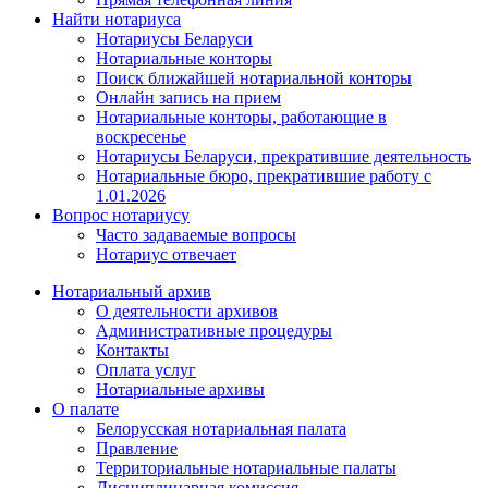
Найти нотариуса
Нотариусы Беларуси
Нотариальные конторы
Поиск ближайшей нотариальной конторы
Онлайн запись на прием
Нотариальные конторы, работающие в
воскресенье
Нотариусы Беларуси, прекратившие деятельность
Нотариальные бюро, прекратившие работу с
1.01.2026
Вопрос нотариусу
Часто задаваемые вопросы
Нотариус отвечает
Нотариальный архив
О деятельности архивов
Административные процедуры
Контакты
Оплата услуг
Нотариальные архивы
О палате
Белорусская нотариальная палата
Правление
Территориальные нотариальные палаты
Дисциплинарная комиссия