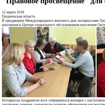
"Правовое просвещение" для 
12 марта 2018
Гродненская область
В преддверии Международного женского дня, нотариусами Гро
населения в Центре социального обслуживания населения Октяб
Нотариусы поздравили всех собравшихся женщин с наступающи
договоров дарения, разъяснили порядок оформления наследств