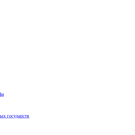
фа
ых государств