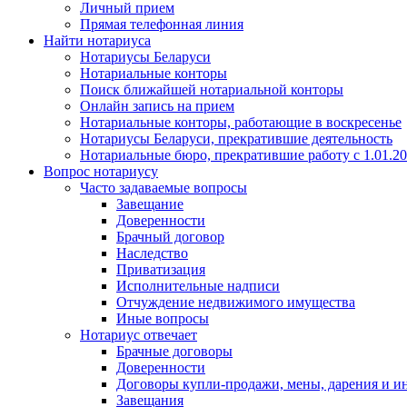
Личный прием
Прямая телефонная линия
Найти нотариуса
Нотариусы Беларуси
Нотариальные конторы
Поиск ближайшей нотариальной конторы
Онлайн запись на прием
Нотариальные конторы, работающие в воскресенье
Нотариусы Беларуси, прекратившие деятельность
Нотариальные бюро, прекратившие работу с 1.01.2
Вопрос нотариусу
Часто задаваемые вопросы
Завещание
Доверенности
Брачный договор
Наследство
Приватизация
Исполнительные надписи
Отчуждение недвижимого имущества
Иные вопросы
Нотариус отвечает
Брачные договоры
Доверенности
Договоры купли-продажи, мены, дарения и и
Завещания