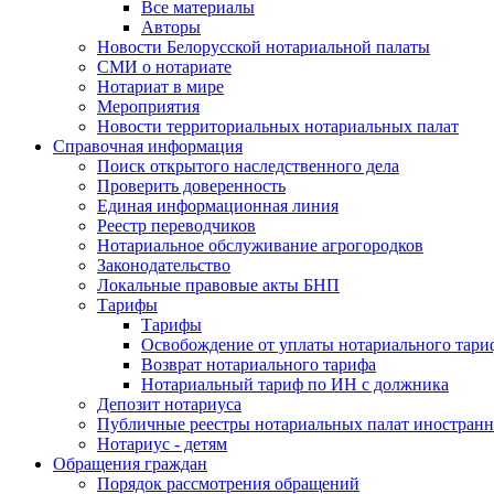
Все материалы
Авторы
Новости Белорусской нотариальной палаты
СМИ о нотариате
Нотариат в мире
Мероприятия
Новости территориальных нотариальных палат
Справочная информация
Поиск открытого наследственного дела
Проверить доверенность
Единая информационная линия
Реестр переводчиков
Нотариальное обслуживание агрогородков
Законодательство
Локальные правовые акты БНП
Тарифы
Тарифы
Освобождение от уплаты нотариального тари
Возврат нотариального тарифа
Нотариальный тариф по ИН с должника
Депозит нотариуса
Публичные реестры нотариальных палат иностранн
Нотариус - детям
Обращения граждан
Порядок рассмотрения обращений