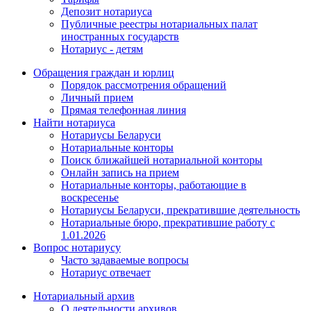
Депозит нотариуса
Публичные реестры нотариальных палат
иностранных государств
Нотариус - детям
Обращения граждан и юрлиц
Порядок рассмотрения обращений
Личный прием
Прямая телефонная линия
Найти нотариуса
Нотариусы Беларуси
Нотариальные конторы
Поиск ближайшей нотариальной конторы
Онлайн запись на прием
Нотариальные конторы, работающие в
воскресенье
Нотариусы Беларуси, прекратившие деятельность
Нотариальные бюро, прекратившие работу с
1.01.2026
Вопрос нотариусу
Часто задаваемые вопросы
Нотариус отвечает
Нотариальный архив
О деятельности архивов