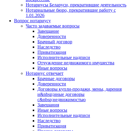
Нотариусы Беларуси, прекратившие деятельность
Нотариальные бюро, прекратившие работу с
1.01.2026
Вопрос нотариусу
Часто задаваемые вопросы
Завещание
Доверенности
Брачный договор
Наследство
Приватизация
Исполнительные надписи
Отчуждение недвижимого имущества
Иные вопросы
Нотариус отвечает
Брачные договоры
Доверенности
Договоры купли-продажи, мены, дарения
и&nbsp;иные договоры
с&nbsp;недвижимостью
Завещания
Иные вопросы
Исполнительные надписи
Наследство
Приватизация