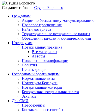
Создание сайта —
Студия Борового
Гражданам
Акции по бесплатному консультированию
Правовое просвещение
Найти нотариуса
Территориальные нотариальные палаты
Обращения граждан и юридических лиц
Нотариусам
Нотариальная практика
Все материалы
Авторы
Повышение квалификации
События
Печать доверия
Госорганам и организациям
Нормативные акты
Нотариусы Беларуси
Нотариальные конторы
Белорусская нотариальная палата
Закупки
Для СМИ
Пресс-релизы
Контакты пресс-службы