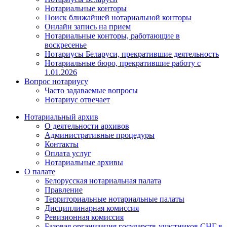
Нотариальные конторы
Поиск ближайшей нотариальной конторы
Онлайн запись на прием
Нотариальные конторы, работающие в
воскресенье
Нотариусы Беларуси, прекратившие деятельность
Нотариальные бюро, прекратившие работу с
1.01.2026
Вопрос нотариусу
Часто задаваемые вопросы
Нотариус отвечает
Нотариальный архив
О деятельности архивов
Административные процедуры
Контакты
Оплата услуг
Нотариальные архивы
О палате
Белорусская нотариальная палата
Правление
Территориальные нотариальные палаты
Дисциплинарная комиссия
Ревизионная комиссия
Базовая организация государств-участников СНГ в