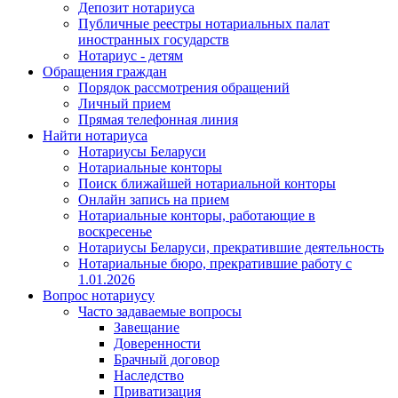
Депозит нотариуса
Публичные реестры нотариальных палат
иностранных государств
Нотариус - детям
Обращения граждан
Порядок рассмотрения обращений
Личный прием
Прямая телефонная линия
Найти нотариуса
Нотариусы Беларуси
Нотариальные конторы
Поиск ближайшей нотариальной конторы
Онлайн запись на прием
Нотариальные конторы, работающие в
воскресенье
Нотариусы Беларуси, прекратившие деятельность
Нотариальные бюро, прекратившие работу с
1.01.2026
Вопрос нотариусу
Часто задаваемые вопросы
Завещание
Доверенности
Брачный договор
Наследство
Приватизация