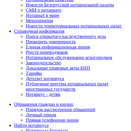
Новости Белорусской нотариальной палаты
СМИ о нотариате
Нотариат в мире
Мероприятия
Новости территориальных нотариальных палат
Справочная информация
Поиск открытого наследственного дела
Проверить доверенность
Единая информационная линия
Реестр переводчиков
Нотариальное обслуживание агрогородков
Законодательство
Локальные правовые акты БНП
Тарифы
Депозит нотариуса
Публичные реестры нотариальных палат
иностранных государств
Нотариус - детям
Обращения граждан и юрлиц
Порядок рассмотрения обращений
Личный прием
Прямая телефонная линия
Найти нотариуса
Нотариусы Беларуси