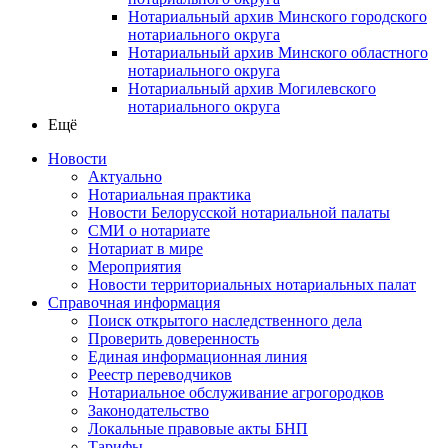
Нотариальный архив Минского городского
нотариального округа
Нотариальный архив Минского областного
нотариального округа
Нотариальный архив Могилевского
нотариального округа
Ещё
Новости
Актуально
Нотариальная практика
Новости Белорусской нотариальной палаты
СМИ о нотариате
Нотариат в мире
Мероприятия
Новости территориальных нотариальных палат
Справочная информация
Поиск открытого наследственного дела
Проверить доверенность
Единая информационная линия
Реестр переводчиков
Нотариальное обслуживание агрогородков
Законодательство
Локальные правовые акты БНП
Тарифы