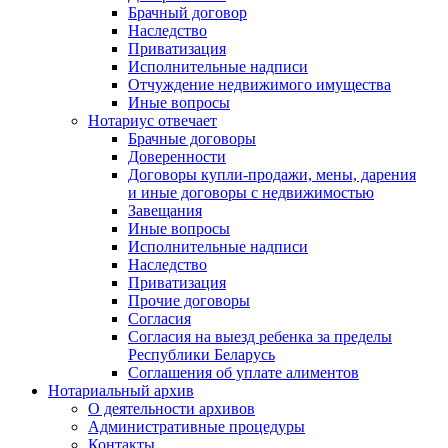
Брачный договор
Наследство
Приватизация
Исполнительные надписи
Отчуждение недвижимого имущества
Иные вопросы
Нотариус отвечает
Брачные договоры
Доверенности
Договоры купли-продажи, мены, дарения
и иные договоры с недвижимостью
Завещания
Иные вопросы
Исполнительные надписи
Наследство
Приватизация
Прочие договоры
Согласия
Согласия на выезд ребенка за пределы
Республики Беларусь
Соглашения об уплате алиментов
Нотариальный архив
О деятельности архивов
Административные процедуры
Контакты