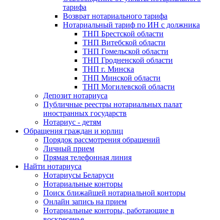
тарифа
Возврат нотариального тарифа
Нотариальный тариф по ИН с должника
ТНП Брестской области
ТНП Витебской области
ТНП Гомельской области
ТНП Гродненской области
ТНП г. Минска
ТНП Минской области
ТНП Могилевской области
Депозит нотариуса
Публичные реестры нотариальных палат
иностранных государств
Нотариус - детям
Обращения граждан и юрлиц
Порядок рассмотрения обращений
Личный прием
Прямая телефонная линия
Найти нотариуса
Нотариусы Беларуси
Нотариальные конторы
Поиск ближайшей нотариальной конторы
Онлайн запись на прием
Нотариальные конторы, работающие в
воскресенье