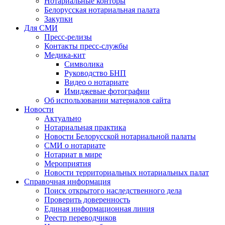
Нотариальные конторы
Белорусская нотариальная палата
Закупки
Для СМИ
Пресс-релизы
Контакты пресс-службы
Медика-кит
Символика
Руководство БНП
Видео о нотариате
Имиджевые фотографии
Об использовании материалов сайта
Новости
Актуально
Нотариальная практика
Новости Белорусской нотариальной палаты
СМИ о нотариате
Нотариат в мире
Мероприятия
Новости территориальных нотариальных палат
Справочная информация
Поиск открытого наследственного дела
Проверить доверенность
Единая информационная линия
Реестр переводчиков