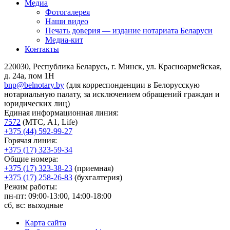
Медиа
Фотогалерея
Наши видео
Печать доверия — издание нотариата Беларуси
Медиа-кит
Контакты
220030, Республика Беларусь, г. Минск, ул. Красноармейская,
д. 24а, пом 1Н
bnp@belnotary.by
(для корреспонденции в Белорусскую
нотариальную палату, за исключением обращений граждан и
юридических лиц)
Единая информационная линия:
7572
(МТС, A1, Life)
+375 (44) 592-99-27
Горячая линия:
+375 (17) 323-59-34
Общие номера:
+375 (17) 323-38-23
(приемная)
+375 (17) 258-26-83
(бухгалтерия)
Режим работы:
пн-пт: 09:00-13:00, 14:00-18:00
сб, вс: выходные
Карта сайта