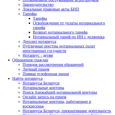
Законодательство
Локальные правовые акты БНП
Тарифы
Тарифы
Освобождение от уплаты нотариального
тарифа
Возврат нотариального тарифа
Нотариальный тариф по ИН с должника
Депозит нотариуса
Публичные реестры нотариальных палат
иностранных государств
Нотариус - детям
Обращения граждан
Порядок рассмотрения обращений
Личный прием
Прямая телефонная линия
Найти нотариуса
Нотариусы Беларуси
Нотариальные конторы
Поиск ближайшей нотариальной конторы
Онлайн запись на прием
Нотариальные конторы, работающие в
воскресенье
Нотариусы Беларуси, прекратившие деятельность