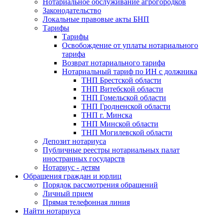
Нотариальное обслуживание агрогородков
Законодательство
Локальные правовые акты БНП
Тарифы
Тарифы
Освобождение от уплаты нотариального
тарифа
Возврат нотариального тарифа
Нотариальный тариф по ИН с должника
ТНП Брестской области
ТНП Витебской области
ТНП Гомельской области
ТНП Гродненской области
ТНП г. Минска
ТНП Минской области
ТНП Могилевской области
Депозит нотариуса
Публичные реестры нотариальных палат
иностранных государств
Нотариус - детям
Обращения граждан и юрлиц
Порядок рассмотрения обращений
Личный прием
Прямая телефонная линия
Найти нотариуса