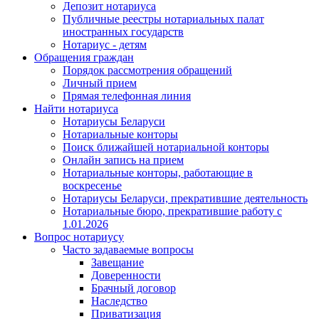
Депозит нотариуса
Публичные реестры нотариальных палат
иностранных государств
Нотариус - детям
Обращения граждан
Порядок рассмотрения обращений
Личный прием
Прямая телефонная линия
Найти нотариуса
Нотариусы Беларуси
Нотариальные конторы
Поиск ближайшей нотариальной конторы
Онлайн запись на прием
Нотариальные конторы, работающие в
воскресенье
Нотариусы Беларуси, прекратившие деятельность
Нотариальные бюро, прекратившие работу с
1.01.2026
Вопрос нотариусу
Часто задаваемые вопросы
Завещание
Доверенности
Брачный договор
Наследство
Приватизация