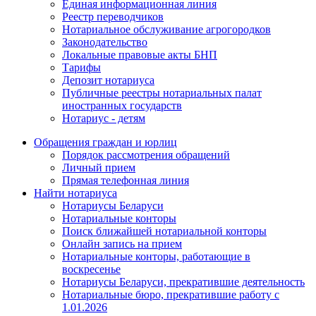
Единая информационная линия
Реестр переводчиков
Нотариальное обслуживание агрогородков
Законодательство
Локальные правовые акты БНП
Тарифы
Депозит нотариуса
Публичные реестры нотариальных палат
иностранных государств
Нотариус - детям
Обращения граждан и юрлиц
Порядок рассмотрения обращений
Личный прием
Прямая телефонная линия
Найти нотариуса
Нотариусы Беларуси
Нотариальные конторы
Поиск ближайшей нотариальной конторы
Онлайн запись на прием
Нотариальные конторы, работающие в
воскресенье
Нотариусы Беларуси, прекратившие деятельность
Нотариальные бюро, прекратившие работу с
1.01.2026