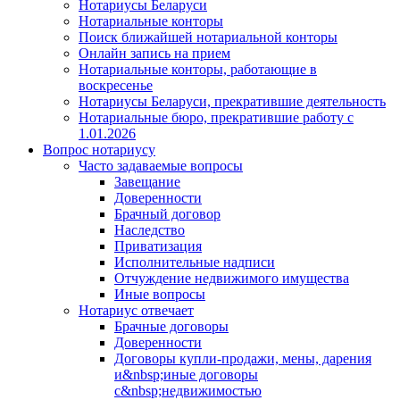
Нотариусы Беларуси
Нотариальные конторы
Поиск ближайшей нотариальной конторы
Онлайн запись на прием
Нотариальные конторы, работающие в
воскресенье
Нотариусы Беларуси, прекратившие деятельность
Нотариальные бюро, прекратившие работу с
1.01.2026
Вопрос нотариусу
Часто задаваемые вопросы
Завещание
Доверенности
Брачный договор
Наследство
Приватизация
Исполнительные надписи
Отчуждение недвижимого имущества
Иные вопросы
Нотариус отвечает
Брачные договоры
Доверенности
Договоры купли-продажи, мены, дарения
и&nbsp;иные договоры
с&nbsp;недвижимостью