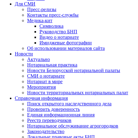
Для СМИ
Пресс-релизы
Контакты пресс-службы
Медика-кит
Символика
Руководство БНП
Видео о нотариате
Имиджевые фотографии
Об использовании материалов сайта
Новости
Актуально
Нотариальная практика
Новости Белорусской нотариальной палаты
СМИ о нотариате
Нотариат в мире
Мероприятия
Новости территориальных нотариальных палат
Справочная информация
Поиск открытого наследственного дела
Проверить доверенность
Единая информационная линия
Реестр переводчиков
Нотариальное обслуживание агрогородков
Законодательство
Локальные правовые акты БНП