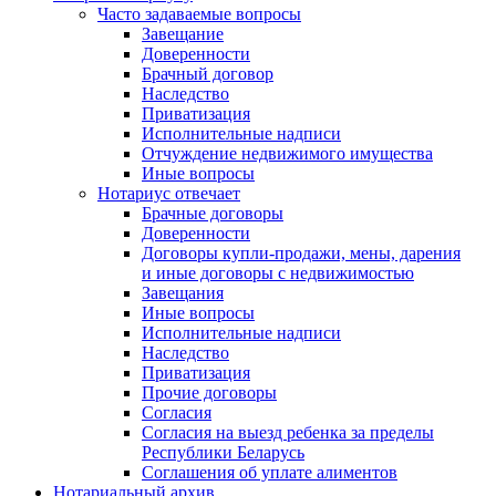
Часто задаваемые вопросы
Завещание
Доверенности
Брачный договор
Наследство
Приватизация
Исполнительные надписи
Отчуждение недвижимого имущества
Иные вопросы
Нотариус отвечает
Брачные договоры
Доверенности
Договоры купли-продажи, мены, дарения
и иные договоры с недвижимостью
Завещания
Иные вопросы
Исполнительные надписи
Наследство
Приватизация
Прочие договоры
Согласия
Согласия на выезд ребенка за пределы
Республики Беларусь
Соглашения об уплате алиментов
Нотариальный архив