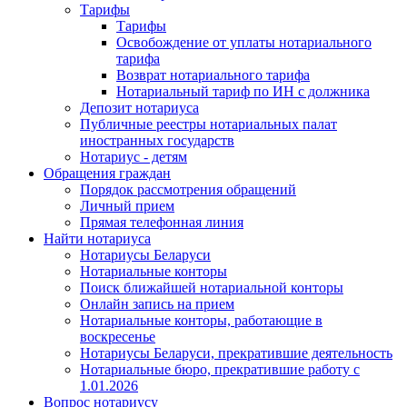
Тарифы
Тарифы
Освобождение от уплаты нотариального
тарифа
Возврат нотариального тарифа
Нотариальный тариф по ИН с должника
Депозит нотариуса
Публичные реестры нотариальных палат
иностранных государств
Нотариус - детям
Обращения граждан
Порядок рассмотрения обращений
Личный прием
Прямая телефонная линия
Найти нотариуса
Нотариусы Беларуси
Нотариальные конторы
Поиск ближайшей нотариальной конторы
Онлайн запись на прием
Нотариальные конторы, работающие в
воскресенье
Нотариусы Беларуси, прекратившие деятельность
Нотариальные бюро, прекратившие работу с
1.01.2026
Вопрос нотариусу