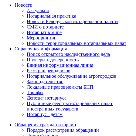
Новости
Актуально
Нотариальная практика
Новости Белорусской нотариальной палаты
СМИ о нотариате
Нотариат в мире
Мероприятия
Новости территориальных нотариальных палат
Справочная информация
Поиск открытого наследственного дела
Проверить доверенность
Единая информационная линия
Реестр переводчиков
Нотариальное обслуживание агрогородков
Законодательство
Локальные правовые акты БНП
Тарифы
Депозит нотариуса
Публичные реестры нотариальных палат
иностранных государств
Нотариус - детям
Обращения граждан и юрлиц
Порядок рассмотрения обращений
Личный прием