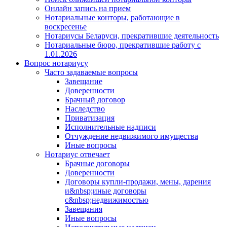
Онлайн запись на прием
Нотариальные конторы, работающие в
воскресенье
Нотариусы Беларуси, прекратившие деятельность
Нотариальные бюро, прекратившие работу с
1.01.2026
Вопрос нотариусу
Часто задаваемые вопросы
Завещание
Доверенности
Брачный договор
Наследство
Приватизация
Исполнительные надписи
Отчуждение недвижимого имущества
Иные вопросы
Нотариус отвечает
Брачные договоры
Доверенности
Договоры купли-продажи, мены, дарения
и&nbsp;иные договоры
с&nbsp;недвижимостью
Завещания
Иные вопросы