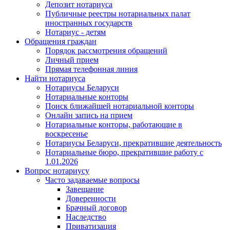
Депозит нотариуса
Публичные реестры нотариальных палат
иностранных государств
Нотариус - детям
Обращения граждан
Порядок рассмотрения обращений
Личный прием
Прямая телефонная линия
Найти нотариуса
Нотариусы Беларуси
Нотариальные конторы
Поиск ближайшей нотариальной конторы
Онлайн запись на прием
Нотариальные конторы, работающие в
воскресенье
Нотариусы Беларуси, прекратившие деятельность
Нотариальные бюро, прекратившие работу с
1.01.2026
Вопрос нотариусу
Часто задаваемые вопросы
Завещание
Доверенности
Брачный договор
Наследство
Приватизация