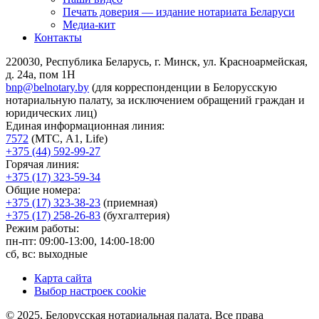
Печать доверия — издание нотариата Беларуси
Медиа-кит
Контакты
220030, Республика Беларусь, г. Минск, ул. Красноармейская,
д. 24а, пом 1Н
bnp@belnotary.by
(для корреспонденции в Белорусскую
нотариальную палату, за исключением обращений граждан и
юридических лиц)
Единая информационная линия:
7572
(МТС, A1, Life)
+375 (44) 592-99-27
Горячая линия:
+375 (17) 323-59-34
Общие номера:
+375 (17) 323-38-23
(приемная)
+375 (17) 258-26-83
(бухгалтерия)
Режим работы:
пн-пт: 09:00-13:00, 14:00-18:00
сб, вс: выходные
Карта сайта
Выбор настроек cookie
© 2025, Белорусская нотариальная палата. Все права