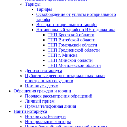
Тарифы
Тарифы
Освобождение от уплаты нотариального
тарифа
Возврат нотариального тарифа
Нотариальный тариф по ИН с должника
ТНП Брестской области
ТНП Витебской области
ТНП Гомельской области
ТНП Гродненской области
ТНП г. Минска
ТНП Минской области
ТНП Могилевской области
Депозит нотариуса
Публичные реестры нотариальных палат
иностранных государств
Нотариус - детям
Обращения граждан и юрлиц
Порядок рассмотрения обращений
Личный прием
Прямая телефонная линия
Найти нотариуса
Нотариусы Беларуси
Нотариальные конторы
Поиск ближайшей нотариальной конторы