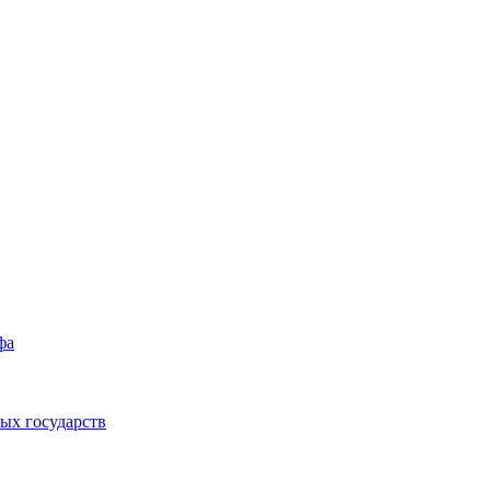
фа
ых государств