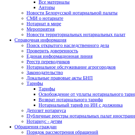
Все материалы
Авторы
Новости Белорусской нотариальной палаты
СМИ о нотариате
Нотариат в мире
Мероприятия
Новости территориальных нотариальных палат
Справочная информация
Поиск открытого наследственного дела
Проверить доверенность
Единая информационная линия
Реестр переводчиков
Нотариальное обслуживание агрогородков
Законодательство
Локальные правовые акты БНП
Тарифы
Тарифы
Освобождение от уплаты нотариального тари
Возврат нотариального тарифа
Нотариальный тариф по ИН с должника
Депозит нотариуса
Публичные реестры нотариальных палат иностранн
Нотариус - детям
Обращения граждан
Порядок рассмотрения обращений