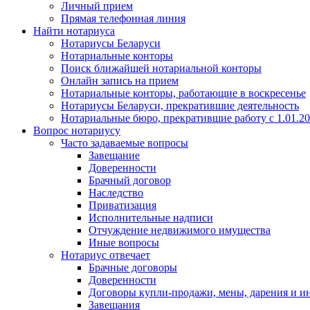
Личный прием
Прямая телефонная линия
Найти нотариуса
Нотариусы Беларуси
Нотариальные конторы
Поиск ближайшей нотариальной конторы
Онлайн запись на прием
Нотариальные конторы, работающие в воскресенье
Нотариусы Беларуси, прекратившие деятельность
Нотариальные бюро, прекратившие работу с 1.01.2
Вопрос нотариусу
Часто задаваемые вопросы
Завещание
Доверенности
Брачный договор
Наследство
Приватизация
Исполнительные надписи
Отчуждение недвижимого имущества
Иные вопросы
Нотариус отвечает
Брачные договоры
Доверенности
Договоры купли-продажи, мены, дарения и и
Завещания