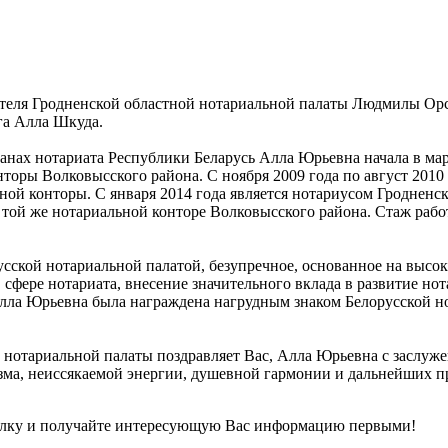
ателя Гродненской областной нотариальной палаты Людмилы Ор
га Алла Шкуда.
анах нотариата Республики Беларусь Алла Юрьевна начала в март
торы Волковысского района. С ноября 2009 года по август 2010 
ной конторы. С января 2014 года является нотариусом Гроднен
 той же нотариальной конторе Волковысского района. Стаж раб
русской нотариальной палатой, безупречное, основанное на вы
 сфере нотариата, внесение значительного вклада в развитие но
Алла Юрьевна была награждена нагрудным знаком Белорусской но
 нотариальной палаты поздравляет Вас, Алла Юрьевна с заслу
изма, неиссякаемой энергии, душевной гармонии и дальнейших 
лку и получайте интересующую Вас информацию первыми!