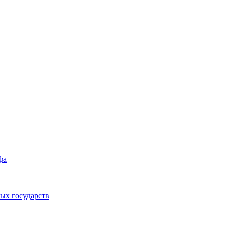
фа
ых государств