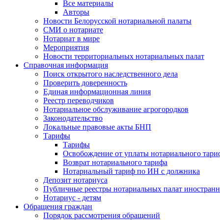
Все материалы
Авторы
Новости Белорусской нотариальной палаты
СМИ о нотариате
Нотариат в мире
Мероприятия
Новости территориальных нотариальных палат
Справочная информация
Поиск открытого наследственного дела
Проверить доверенность
Единая информационная линия
Реестр переводчиков
Нотариальное обслуживание агрогородков
Законодательство
Локальные правовые акты БНП
Тарифы
Тарифы
Освобождение от уплаты нотариального тари
Возврат нотариального тарифа
Нотариальный тариф по ИН с должника
Депозит нотариуса
Публичные реестры нотариальных палат иностранн
Нотариус - детям
Обращения граждан
Порядок рассмотрения обращений