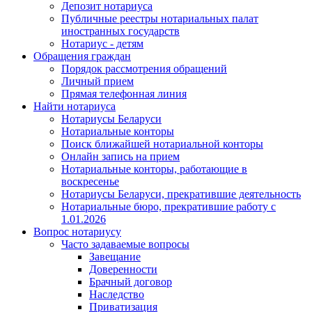
Депозит нотариуса
Публичные реестры нотариальных палат
иностранных государств
Нотариус - детям
Обращения граждан
Порядок рассмотрения обращений
Личный прием
Прямая телефонная линия
Найти нотариуса
Нотариусы Беларуси
Нотариальные конторы
Поиск ближайшей нотариальной конторы
Онлайн запись на прием
Нотариальные конторы, работающие в
воскресенье
Нотариусы Беларуси, прекратившие деятельность
Нотариальные бюро, прекратившие работу с
1.01.2026
Вопрос нотариусу
Часто задаваемые вопросы
Завещание
Доверенности
Брачный договор
Наследство
Приватизация