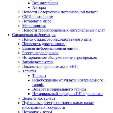
Все материалы
Авторы
Новости Белорусской нотариальной палаты
СМИ о нотариате
Нотариат в мире
Мероприятия
Новости территориальных нотариальных палат
Справочная информация
Поиск открытого наследственного дела
Проверить доверенность
Единая информационная линия
Реестр переводчиков
Нотариальное обслуживание агрогородков
Законодательство
Локальные правовые акты БНП
Тарифы
Тарифы
Освобождение от уплаты нотариального
тарифа
Возврат нотариального тарифа
Нотариальный тариф по ИН с должника
Депозит нотариуса
Публичные реестры нотариальных палат
иностранных государств
Нотариус - детям