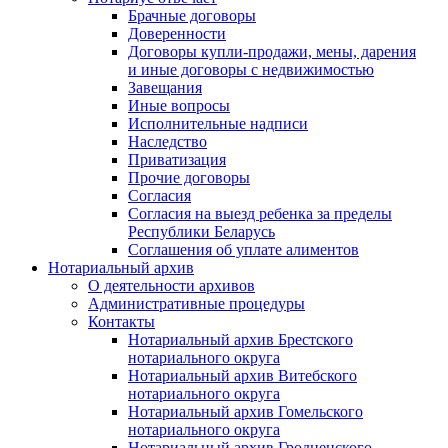
Брачные договоры
Доверенности
Договоры купли-продажи, мены, дарения
и иные договоры с недвижимостью
Завещания
Иные вопросы
Исполнительные надписи
Наследство
Приватизация
Прочие договоры
Согласия
Согласия на выезд ребенка за пределы
Республики Беларусь
Соглашения об уплате алиментов
Нотариальный архив
О деятельности архивов
Административные процедуры
Контакты
Нотариальный архив Брестского
нотариального округа
Нотариальный архив Витебского
нотариального округа
Нотариальный архив Гомельского
нотариального округа
Нотариальный архив Гродненского