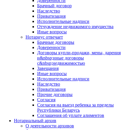
Доверенности
Брачный договор
Наследство
Приватизация
Исполнительные надписи
Отчуждение недвижимого имущества
Иные вопросы
Нотариус отвечает
Брачные договоры
Доверенности
Договоры купли-продажи, мены, дарения
и&nbsp;иные договоры
с&nbsp;недвижимостью
Завещания
Иные вопросы
Исполнительные надписи
Наследство
Приватизация
Прочие договоры
Согласия
Согласия на выезд ребенка за пределы
Республики Беларусь
Соглашения об уплате алиментов
Нотариальный архив
О деятельности архивов