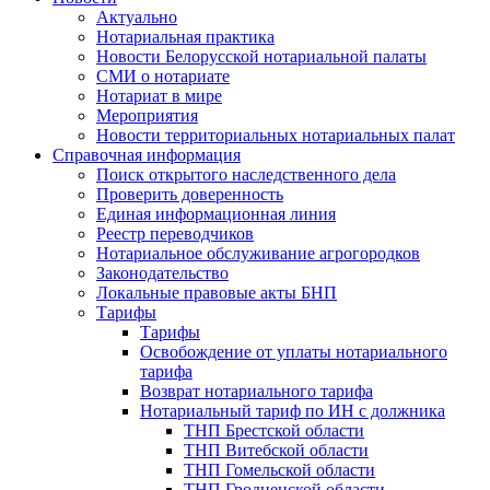
Актуально
Нотариальная практика
Новости Белорусской нотариальной палаты
СМИ о нотариате
Нотариат в мире
Мероприятия
Новости территориальных нотариальных палат
Справочная информация
Поиск открытого наследственного дела
Проверить доверенность
Единая информационная линия
Реестр переводчиков
Нотариальное обслуживание агрогородков
Законодательство
Локальные правовые акты БНП
Тарифы
Тарифы
Освобождение от уплаты нотариального
тарифа
Возврат нотариального тарифа
Нотариальный тариф по ИН с должника
ТНП Брестской области
ТНП Витебской области
ТНП Гомельской области
ТНП Гродненской области