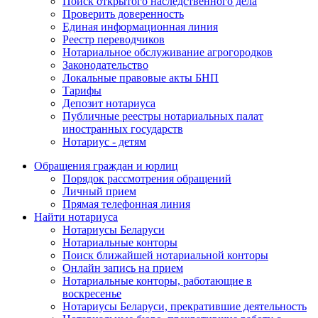
Поиск открытого наследственного дела
Проверить доверенность
Единая информационная линия
Реестр переводчиков
Нотариальное обслуживание агрогородков
Законодательство
Локальные правовые акты БНП
Тарифы
Депозит нотариуса
Публичные реестры нотариальных палат
иностранных государств
Нотариус - детям
Обращения граждан и юрлиц
Порядок рассмотрения обращений
Личный прием
Прямая телефонная линия
Найти нотариуса
Нотариусы Беларуси
Нотариальные конторы
Поиск ближайшей нотариальной конторы
Онлайн запись на прием
Нотариальные конторы, работающие в
воскресенье
Нотариусы Беларуси, прекратившие деятельность