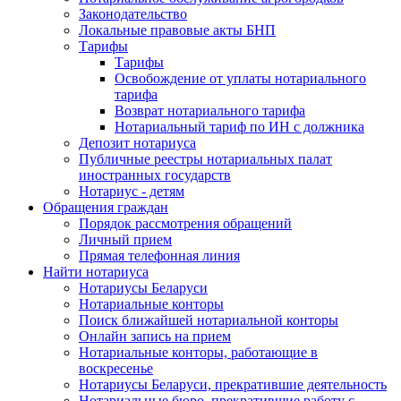
Законодательство
Локальные правовые акты БНП
Тарифы
Тарифы
Освобождение от уплаты нотариального
тарифа
Возврат нотариального тарифа
Нотариальный тариф по ИН с должника
Депозит нотариуса
Публичные реестры нотариальных палат
иностранных государств
Нотариус - детям
Обращения граждан
Порядок рассмотрения обращений
Личный прием
Прямая телефонная линия
Найти нотариуса
Нотариусы Беларуси
Нотариальные конторы
Поиск ближайшей нотариальной конторы
Онлайн запись на прием
Нотариальные конторы, работающие в
воскресенье
Нотариусы Беларуси, прекратившие деятельность
Нотариальные бюро, прекратившие работу с