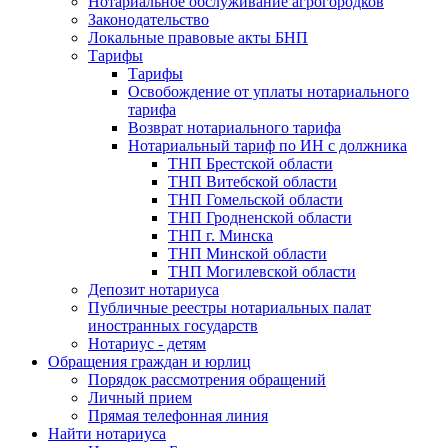
Нотариальное обслуживание агрогородков
Законодательство
Локальные правовые акты БНП
Тарифы
Тарифы
Освобождение от уплаты нотариального
тарифа
Возврат нотариального тарифа
Нотариальный тариф по ИН с должника
ТНП Брестской области
ТНП Витебской области
ТНП Гомельской области
ТНП Гродненской области
ТНП г. Минска
ТНП Минской области
ТНП Могилевской области
Депозит нотариуса
Публичные реестры нотариальных палат
иностранных государств
Нотариус - детям
Обращения граждан и юрлиц
Порядок рассмотрения обращений
Личный прием
Прямая телефонная линия
Найти нотариуса