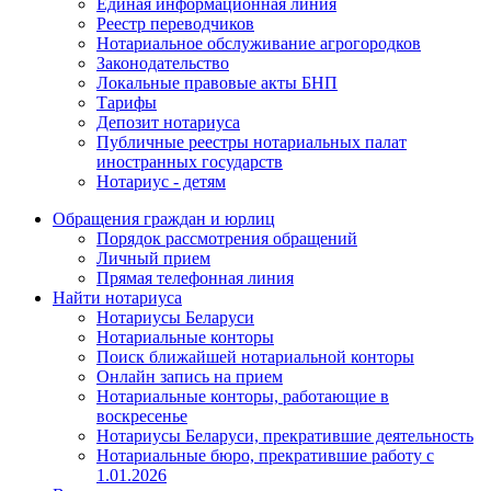
Единая информационная линия
Реестр переводчиков
Нотариальное обслуживание агрогородков
Законодательство
Локальные правовые акты БНП
Тарифы
Депозит нотариуса
Публичные реестры нотариальных палат
иностранных государств
Нотариус - детям
Обращения граждан и юрлиц
Порядок рассмотрения обращений
Личный прием
Прямая телефонная линия
Найти нотариуса
Нотариусы Беларуси
Нотариальные конторы
Поиск ближайшей нотариальной конторы
Онлайн запись на прием
Нотариальные конторы, работающие в
воскресенье
Нотариусы Беларуси, прекратившие деятельность
Нотариальные бюро, прекратившие работу с
1.01.2026