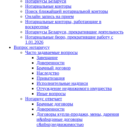
Нотариусы Беларуси
Нотариальные конторы
Поиск ближайшей нотариальной конторы
Онлайн запись на прием
Нотариальные конторы, работающие в
воскресенье
Нотариусы Беларуси, прекратившие деятельность
Нотариальные бюро, прекратившие работу с
1.01.2026
Вопрос нотариусу
Часто задаваемые вопросы
Завещание
Доверенности
Брачный договор
Наследство
Приватизация
Исполнительные надписи
Отчуждение недвижимого имущества
Иные вопросы
Нотариус отвечает
Брачные договоры
Доверенности
Договоры купли-продажи, мены, дарения
и&nbsp;иные договоры
с&nbsp;недвижимостью