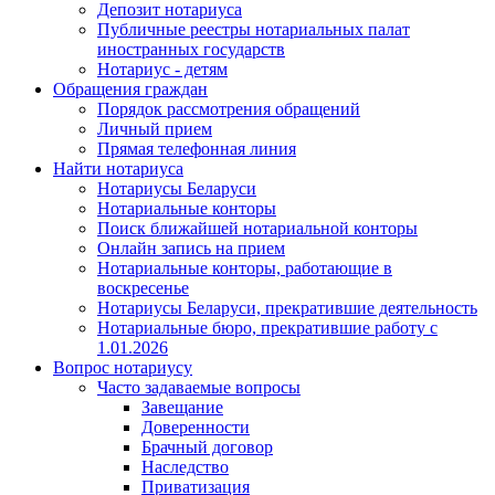
Депозит нотариуса
Публичные реестры нотариальных палат
иностранных государств
Нотариус - детям
Обращения граждан
Порядок рассмотрения обращений
Личный прием
Прямая телефонная линия
Найти нотариуса
Нотариусы Беларуси
Нотариальные конторы
Поиск ближайшей нотариальной конторы
Онлайн запись на прием
Нотариальные конторы, работающие в
воскресенье
Нотариусы Беларуси, прекратившие деятельность
Нотариальные бюро, прекратившие работу с
1.01.2026
Вопрос нотариусу
Часто задаваемые вопросы
Завещание
Доверенности
Брачный договор
Наследство
Приватизация