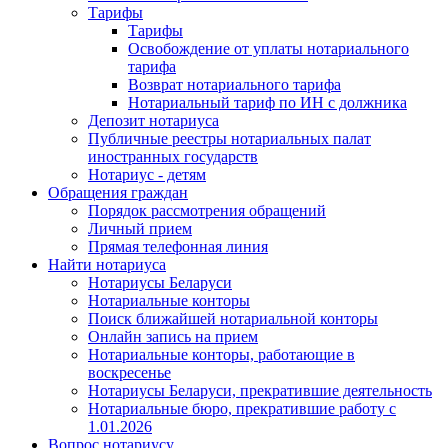
Тарифы
Тарифы
Освобождение от уплаты нотариального
тарифа
Возврат нотариального тарифа
Нотариальный тариф по ИН с должника
Депозит нотариуса
Публичные реестры нотариальных палат
иностранных государств
Нотариус - детям
Обращения граждан
Порядок рассмотрения обращений
Личный прием
Прямая телефонная линия
Найти нотариуса
Нотариусы Беларуси
Нотариальные конторы
Поиск ближайшей нотариальной конторы
Онлайн запись на прием
Нотариальные конторы, работающие в
воскресенье
Нотариусы Беларуси, прекратившие деятельность
Нотариальные бюро, прекратившие работу с
1.01.2026
Вопрос нотариусу