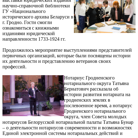
выставки юридических изданий
научно-справочной библиотеки
ГУ «Национального
исторического архива Беларуси в
г. Гродно. Гости смогли
ознакомиться с книжными
изданиями юридической
направленности 1733-1924 гг.
Продолжилось мероприятие выступлениями представителей
первичных организаций, которые были посвящены истории
их деятельности и представлению ветеранов своих
профессий.
Нотариус Гродненского
нотариального округа Татьяна
Бернатович рассказала об
истории развития нотариата на
гродненских землях в
послевоенное время, а нотариус
Гродненского нотариального
округа, член Совета молодых
нотариусов Белорусской нотариальной палаты Татьяна Бунар
– о деятельности нотариусов современности и возможностях
Единой электронной системы нотариальных действий и