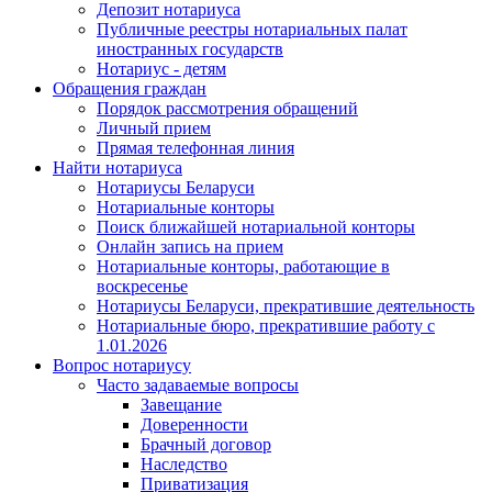
Депозит нотариуса
Публичные реестры нотариальных палат
иностранных государств
Нотариус - детям
Обращения граждан
Порядок рассмотрения обращений
Личный прием
Прямая телефонная линия
Найти нотариуса
Нотариусы Беларуси
Нотариальные конторы
Поиск ближайшей нотариальной конторы
Онлайн запись на прием
Нотариальные конторы, работающие в
воскресенье
Нотариусы Беларуси, прекратившие деятельность
Нотариальные бюро, прекратившие работу с
1.01.2026
Вопрос нотариусу
Часто задаваемые вопросы
Завещание
Доверенности
Брачный договор
Наследство
Приватизация