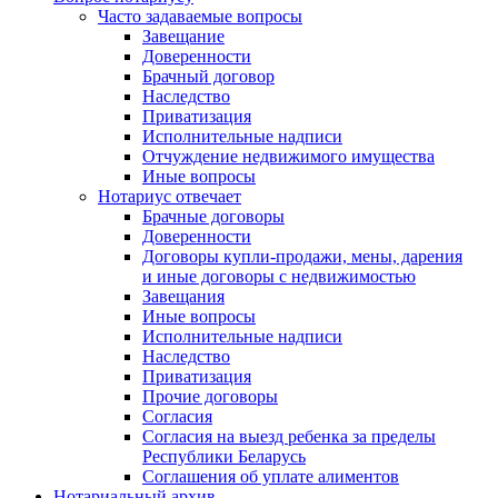
Часто задаваемые вопросы
Завещание
Доверенности
Брачный договор
Наследство
Приватизация
Исполнительные надписи
Отчуждение недвижимого имущества
Иные вопросы
Нотариус отвечает
Брачные договоры
Доверенности
Договоры купли-продажи, мены, дарения
и иные договоры с недвижимостью
Завещания
Иные вопросы
Исполнительные надписи
Наследство
Приватизация
Прочие договоры
Согласия
Согласия на выезд ребенка за пределы
Республики Беларусь
Соглашения об уплате алиментов
Нотариальный архив