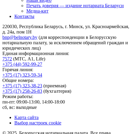
Наши видео
Печать доверия — издание нотариата Беларуси
Медиа-кит
Контакты
220030, Республика Беларусь, г. Минск, ул. Красноармейская,
д. 24а, пом 1Н
bnp@belnotary.by
(для корреспонденции в Белорусскую
нотариальную палату, за исключением обращений граждан и
юридических лиц)
Единая информационная линия:
7572
(МТС, A1, Life)
+375 (44) 592-99-27
Горячая линия:
+375 (17) 323-59-34
Общие номера:
+375 (17) 323-38-23
(приемная)
+375 (17) 258-26-83
(бухгалтерия)
Режим работы:
пн-пт: 09:00-13:00, 14:00-18:00
сб, вс: выходные
Карта сайта
Выбор настроек cookie
© 2025, Белорусская нотариальная палата. Все права