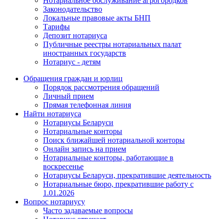
Нотариальное обслуживание агрогородков
Законодательство
Локальные правовые акты БНП
Тарифы
Депозит нотариуса
Публичные реестры нотариальных палат
иностранных государств
Нотариус - детям
Обращения граждан и юрлиц
Порядок рассмотрения обращений
Личный прием
Прямая телефонная линия
Найти нотариуса
Нотариусы Беларуси
Нотариальные конторы
Поиск ближайшей нотариальной конторы
Онлайн запись на прием
Нотариальные конторы, работающие в
воскресенье
Нотариусы Беларуси, прекратившие деятельность
Нотариальные бюро, прекратившие работу с
1.01.2026
Вопрос нотариусу
Часто задаваемые вопросы