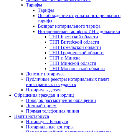
Тарифы
Тарифы
Освобождение от уплаты нотариального
тарифа
Возврат нотариального тарифа
Нотариальный тариф по ИН с должника
ТНП Брестской области
ТНП Витебской области
ТНП Гомельской области
ТНП Гродненской области
ТНП г. Минска
ТНП Минской области
ТНП Могилевской области
Депозит нотариуса
Публичные реестры нотариальных палат
иностранных государств
Нотариус - детям
Обращения граждан и юрлиц
Порядок рассмотрения обращений
Личный прием
Прямая телефонная линия
Найти нотариуса
Нотариусы Беларуси
Нотариальные конторы