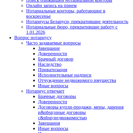
Поиск ближайшей нотариальной конторы
Онлайн запись на прием
Нотариальные конторы, работающие в
воскресенье
Нотариусы Беларуси, прекратившие деятельность
Нотариальные бюро, прекратившие работу с
1.01.2026
Вопрос нотариусу
Часто задаваемые вопросы
Завещание
Доверенности
Брачный договор
Наследство
Приватизация
Исполнительные надписи
Отчуждение недвижимого имущества
Иные вопросы
Нотариус отвечает
Брачные договоры
Доверенности
Договоры купли-продажи, мены, дарения
и&nbsp;иные договоры
с&nbsp;недвижимостью
Завещания
Иные вопросы