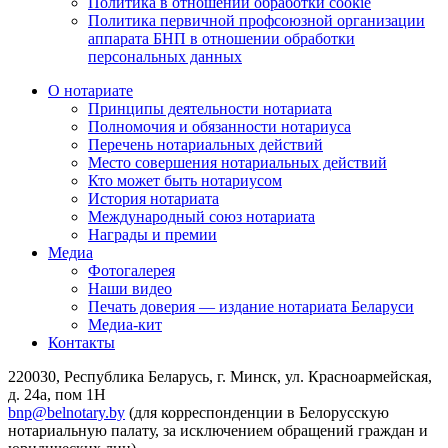
Политика в отношении обработки cookie
Политика первичной профсоюзной организации
аппарата БНП в отношении обработки
персональных данных
О нотариате
Принципы деятельности нотариата
Полномочия и обязанности нотариуса
Перечень нотариальных действий
Место совершения нотариальных действий
Кто может быть нотариусом
История нотариата
Международный союз нотариата
Награды и премии
Медиа
Фотогалерея
Наши видео
Печать доверия — издание нотариата Беларуси
Медиа-кит
Контакты
220030, Республика Беларусь, г. Минск, ул. Красноармейская,
д. 24а, пом 1Н
bnp@belnotary.by
(для корреспонденции в Белорусскую
нотариальную палату, за исключением обращений граждан и