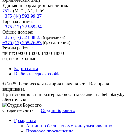
юридических лиц)
Единая информационная линия:
7572
(МТС, A1, Life)
+375 (44) 592-99-27
Горячая линия:
+375 (17) 323-59-34
Общие номера:
+375 (17) 323-38-23
(приемная)
+375 (17) 258-26-83
(бухгалтерия)
Режим работы:
пн-пт: 09:00-13:00, 14:00-18:00
сб, вс: выходные
Карта сайта
Выбор настроек cookie
© 2025, Белорусская нотариальная палата. Все права
защищены.
При использовании материалов сайта ссылка на belnotary.by
обязательна
Создание сайта —
Студия Борового
Гражданам
Акции по бесплатному консультированию
Правовое просвещение