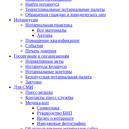
Найти нотариуса
Территориальные нотариальные палаты
Обращения граждан и юридических лиц
Нотариусам
Нотариальная практика
Все материалы
Авторы
Повышение квалификации
События
Печать доверия
Госорганам и организациям
Нормативные акты
Нотариусы Беларуси
Нотариальные конторы
Белорусская нотариальная палата
Закупки
Для СМИ
Пресс-релизы
Контакты пресс-службы
Медика-кит
Символика
Руководство БНП
Видео о нотариате
Имиджевые фотографии
Об использовании материалов сайта