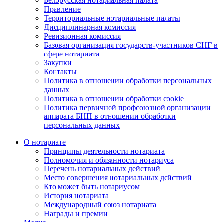
Белорусская нотариальная палата
Правление
Территориальные нотариальные палаты
Дисциплинарная комиссия
Ревизионная комиссия
Базовая организация государств-участников СНГ в
сфере нотариата
Закупки
Контакты
Политика в отношении обработки персональных
данных
Политика в отношении обработки cookie
Политика первичной профсоюзной организации
аппарата БНП в отношении обработки
персональных данных
О нотариате
Принципы деятельности нотариата
Полномочия и обязанности нотариуса
Перечень нотариальных действий
Место совершения нотариальных действий
Кто может быть нотариусом
История нотариата
Международный союз нотариата
Награды и премии