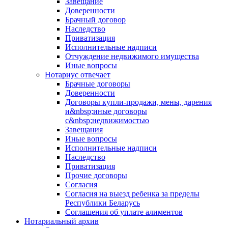
Завещание
Доверенности
Брачный договор
Наследство
Приватизация
Исполнительные надписи
Отчуждение недвижимого имущества
Иные вопросы
Нотариус отвечает
Брачные договоры
Доверенности
Договоры купли-продажи, мены, дарения
и&nbsp;иные договоры
с&nbsp;недвижимостью
Завещания
Иные вопросы
Исполнительные надписи
Наследство
Приватизация
Прочие договоры
Согласия
Согласия на выезд ребенка за пределы
Республики Беларусь
Соглашения об уплате алиментов
Нотариальный архив