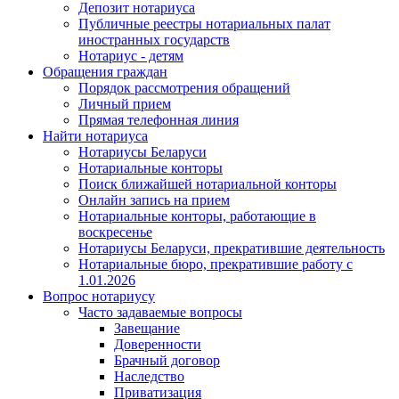
Депозит нотариуса
Публичные реестры нотариальных палат
иностранных государств
Нотариус - детям
Обращения граждан
Порядок рассмотрения обращений
Личный прием
Прямая телефонная линия
Найти нотариуса
Нотариусы Беларуси
Нотариальные конторы
Поиск ближайшей нотариальной конторы
Онлайн запись на прием
Нотариальные конторы, работающие в
воскресенье
Нотариусы Беларуси, прекратившие деятельность
Нотариальные бюро, прекратившие работу с
1.01.2026
Вопрос нотариусу
Часто задаваемые вопросы
Завещание
Доверенности
Брачный договор
Наследство
Приватизация