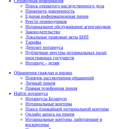
Справочная информация
Поиск открытого наследственного дела
Проверить доверенность
Единая информационная линия
Реестр переводчиков
Нотариальное обслуживание агрогородков
Законодательство
Локальные правовые акты БНП
Тарифы
Депозит нотариуса
Публичные реестры нотариальных палат
иностранных государств
Нотариус - детям
Обращения граждан и юрлиц
Порядок рассмотрения обращений
Личный прием
Прямая телефонная линия
Найти нотариуса
Нотариусы Беларуси
Нотариальные конторы
Поиск ближайшей нотариальной конторы
Онлайн запись на прием
Нотариальные конторы, работающие в
воскресенье