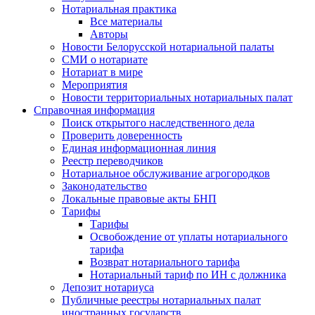
Нотариальная практика
Все материалы
Авторы
Новости Белорусской нотариальной палаты
СМИ о нотариате
Нотариат в мире
Мероприятия
Новости территориальных нотариальных палат
Справочная информация
Поиск открытого наследственного дела
Проверить доверенность
Единая информационная линия
Реестр переводчиков
Нотариальное обслуживание агрогородков
Законодательство
Локальные правовые акты БНП
Тарифы
Тарифы
Освобождение от уплаты нотариального
тарифа
Возврат нотариального тарифа
Нотариальный тариф по ИН с должника
Депозит нотариуса
Публичные реестры нотариальных палат
иностранных государств