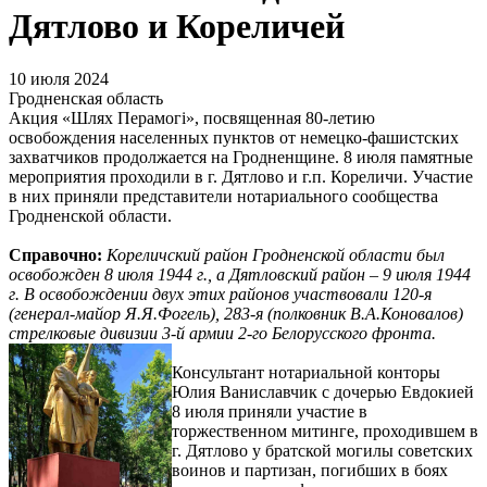
Дятлово и Кореличей
10 июля 2024
Гродненская область
Акция «Шлях Перамогі», посвященная 80-летию
освобождения населенных пунктов от немецко-фашистских
захватчиков продолжается на Гродненщине. 8 июля памятные
мероприятия проходили в г. Дятлово и г.п. Кореличи. Участие
в них приняли представители нотариального сообщества
Гродненской области.
Справочно:
Кореличский район Гродненской области был
освобожден 8 июля 1944 г., а Дятловский район – 9 июля 1944
г. В освобождении двух этих районов участвовали 120-я
(генерал-майор Я.Я.Фогель), 283-я (полковник В.А.Коновалов)
стрелковые дивизии 3-й армии 2-го Белорусского фронта.
Консультант нотариальной конторы
Юлия Ваниславчик с дочерью Евдокией
8 июля приняли участие в
торжественном митинге, проходившем в
г. Дятлово у братской могилы советских
воинов и партизан, погибших в боях