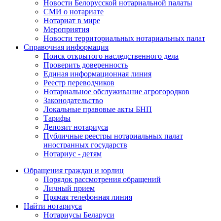
Новости Белорусской нотариальной палаты
СМИ о нотариате
Нотариат в мире
Мероприятия
Новости территориальных нотариальных палат
Справочная информация
Поиск открытого наследственного дела
Проверить доверенность
Единая информационная линия
Реестр переводчиков
Нотариальное обслуживание агрогородков
Законодательство
Локальные правовые акты БНП
Тарифы
Депозит нотариуса
Публичные реестры нотариальных палат
иностранных государств
Нотариус - детям
Обращения граждан и юрлиц
Порядок рассмотрения обращений
Личный прием
Прямая телефонная линия
Найти нотариуса
Нотариусы Беларуси