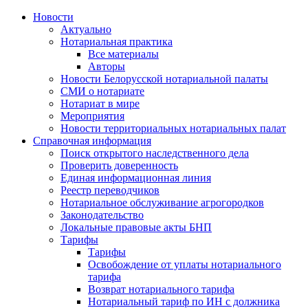
Новости
Актуально
Нотариальная практика
Все материалы
Авторы
Новости Белорусской нотариальной палаты
СМИ о нотариате
Нотариат в мире
Мероприятия
Новости территориальных нотариальных палат
Справочная информация
Поиск открытого наследственного дела
Проверить доверенность
Единая информационная линия
Реестр переводчиков
Нотариальное обслуживание агрогородков
Законодательство
Локальные правовые акты БНП
Тарифы
Тарифы
Освобождение от уплаты нотариального
тарифа
Возврат нотариального тарифа
Нотариальный тариф по ИН с должника