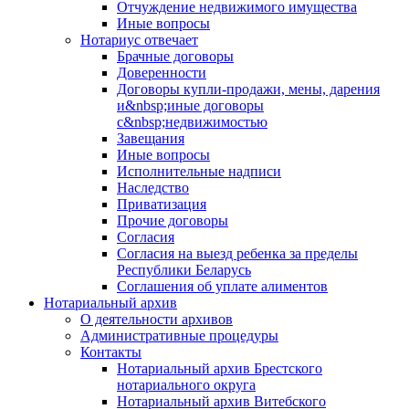
Отчуждение недвижимого имущества
Иные вопросы
Нотариус отвечает
Брачные договоры
Доверенности
Договоры купли-продажи, мены, дарения
и&nbsp;иные договоры
с&nbsp;недвижимостью
Завещания
Иные вопросы
Исполнительные надписи
Наследство
Приватизация
Прочие договоры
Согласия
Согласия на выезд ребенка за пределы
Республики Беларусь
Соглашения об уплате алиментов
Нотариальный архив
О деятельности архивов
Административные процедуры
Контакты
Нотариальный архив Брестского
нотариального округа
Нотариальный архив Витебского