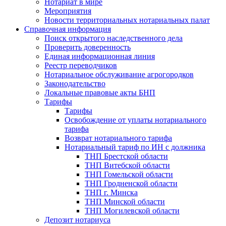
Нотариат в мире
Мероприятия
Новости территориальных нотариальных палат
Справочная информация
Поиск открытого наследственного дела
Проверить доверенность
Единая информационная линия
Реестр переводчиков
Нотариальное обслуживание агрогородков
Законодательство
Локальные правовые акты БНП
Тарифы
Тарифы
Освобождение от уплаты нотариального
тарифа
Возврат нотариального тарифа
Нотариальный тариф по ИН с должника
ТНП Брестской области
ТНП Витебской области
ТНП Гомельской области
ТНП Гродненской области
ТНП г. Минска
ТНП Минской области
ТНП Могилевской области
Депозит нотариуса