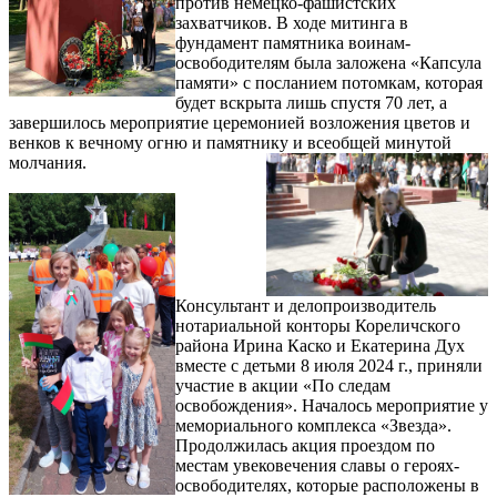
против немецко-фашистских
захватчиков. В ходе митинга в
фундамент памятника воинам-
освободителям была заложена «Капсула
памяти» с посланием потомкам, которая
будет вскрыта лишь спустя 70 лет, а
завершилось мероприятие церемонией возложения цветов и
венков к вечному огню и памятнику и всеобщей минутой
молчания.
Консультант и делопроизводитель
нотариальной конторы Кореличского
района Ирина Каско и Екатерина Дух
вместе с детьми 8 июля 2024 г., приняли
участие в акции «По следам
освобождения». Началось мероприятие у
мемориального комплекса «Звезда».
Продолжилась акция проездом по
местам увековечения славы о героях-
освободителях, которые расположены в