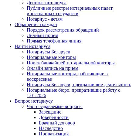
Депозит нотариуса
Публичные реестры нотариальных палат
иностранных государств
Нотариус - детям
Обращения граждан
Порядок рассмотрения обращений
Личный прием
Прямая телефонная линия
Найти нотариуса
Нотариусы Беларуси
Нотариальные конторы
Поиск ближайшей нотариальной конторы
Онлайн запись на прием
Нотариальные конторы, работающие в
воскресенье
Нотариусы Беларуси, прекратившие деятельность
Нотариальные бюро, прекратившие работу с
1.01.2026
Вопрос нотариусу
Часто задаваемые вопросы
Завещание
Доверенности
Брачный договор
Наследство
Приватизация