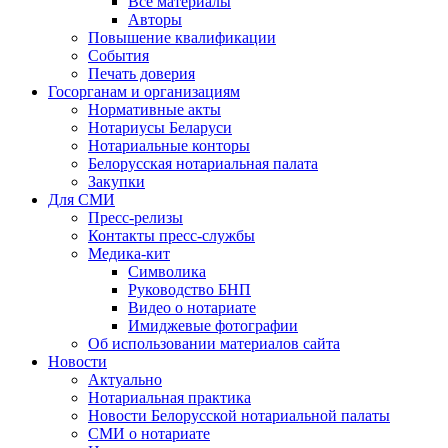
Все материалы
Авторы
Повышение квалификации
События
Печать доверия
Госорганам и организациям
Нормативные акты
Нотариусы Беларуси
Нотариальные конторы
Белорусская нотариальная палата
Закупки
Для СМИ
Пресс-релизы
Контакты пресс-службы
Медика-кит
Символика
Руководство БНП
Видео о нотариате
Имиджевые фотографии
Об использовании материалов сайта
Новости
Актуально
Нотариальная практика
Новости Белорусской нотариальной палаты
СМИ о нотариате