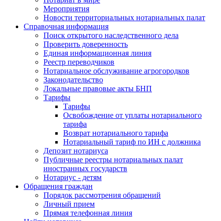
Мероприятия
Новости территориальных нотариальных палат
Справочная информация
Поиск открытого наследственного дела
Проверить доверенность
Единая информационная линия
Реестр переводчиков
Нотариальное обслуживание агрогородков
Законодательство
Локальные правовые акты БНП
Тарифы
Тарифы
Освобождение от уплаты нотариального
тарифа
Возврат нотариального тарифа
Нотариальный тариф по ИН с должника
Депозит нотариуса
Публичные реестры нотариальных палат
иностранных государств
Нотариус - детям
Обращения граждан
Порядок рассмотрения обращений
Личный прием
Прямая телефонная линия