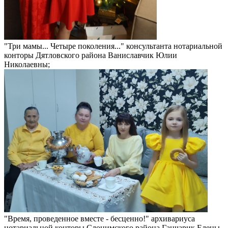
"Три мамы... Четыре поколения..." консультанта нотариальной
конторы Дятловского района Ваниславчик Юлии
Николаевны;
"Время, проведенное вместе - бесценно!" архивариуса
нотариальной конторы Слонимского района Ганчарик Елены