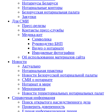
Нотариусы Беларуси
Нотариальные конторы
Белорусская нотариальная палата
Закупки
Для СМИ
Пресс-релизы
Контакты пресс-службы
Медика-кит
Символика
Руководство БНП
Видео о нотариате
Имиджевые фотографии
Об использовании материалов сайта
Новости
Актуально
Нотариальная практика
Новости Белорусской нотариальной палаты
СМИ о нотариате
Нотариат в мире
Мероприятия
Новости территориальных нотариальных палат
Справочная информация
Поиск открытого наследственного дела
Проверить доверенность
Единая информационная линия