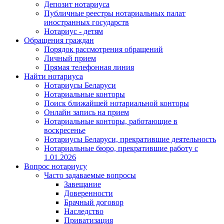
Депозит нотариуса
Публичные реестры нотариальных палат
иностранных государств
Нотариус - детям
Обращения граждан
Порядок рассмотрения обращений
Личный прием
Прямая телефонная линия
Найти нотариуса
Нотариусы Беларуси
Нотариальные конторы
Поиск ближайшей нотариальной конторы
Онлайн запись на прием
Нотариальные конторы, работающие в
воскресенье
Нотариусы Беларуси, прекратившие деятельность
Нотариальные бюро, прекратившие работу с
1.01.2026
Вопрос нотариусу
Часто задаваемые вопросы
Завещание
Доверенности
Брачный договор
Наследство
Приватизация