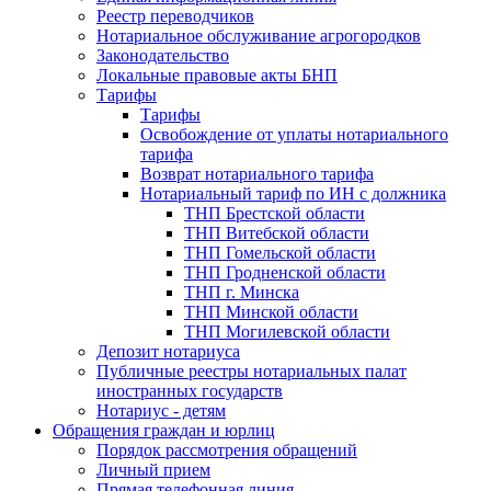
Реестр переводчиков
Нотариальное обслуживание агрогородков
Законодательство
Локальные правовые акты БНП
Тарифы
Тарифы
Освобождение от уплаты нотариального
тарифа
Возврат нотариального тарифа
Нотариальный тариф по ИН с должника
ТНП Брестской области
ТНП Витебской области
ТНП Гомельской области
ТНП Гродненской области
ТНП г. Минска
ТНП Минской области
ТНП Могилевской области
Депозит нотариуса
Публичные реестры нотариальных палат
иностранных государств
Нотариус - детям
Обращения граждан и юрлиц
Порядок рассмотрения обращений
Личный прием
Прямая телефонная линия