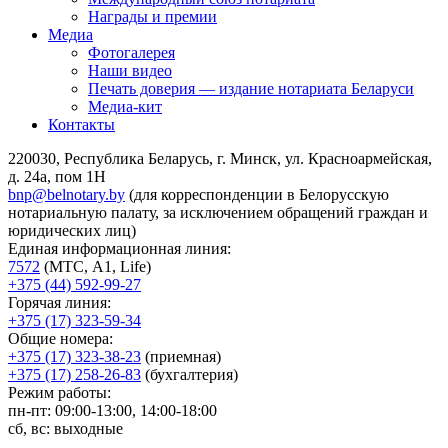
Награды и премии
Медиа
Фотогалерея
Наши видео
Печать доверия — издание нотариата Беларуси
Медиа-кит
Контакты
220030, Республика Беларусь, г. Минск, ул. Красноармейская,
д. 24а, пом 1Н
bnp@belnotary.by
(для корреспонденции в Белорусскую
нотариальную палату, за исключением обращений граждан и
юридических лиц)
Единая информационная линия:
7572
(МТС, A1, Life)
+375 (44) 592-99-27
Горячая линия:
+375 (17) 323-59-34
Общие номера:
+375 (17) 323-38-23
(приемная)
+375 (17) 258-26-83
(бухгалтерия)
Режим работы:
пн-пт: 09:00-13:00, 14:00-18:00
сб, вс: выходные