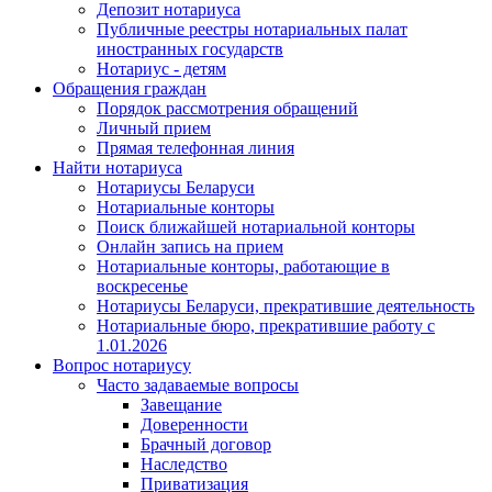
Депозит нотариуса
Публичные реестры нотариальных палат
иностранных государств
Нотариус - детям
Обращения граждан
Порядок рассмотрения обращений
Личный прием
Прямая телефонная линия
Найти нотариуса
Нотариусы Беларуси
Нотариальные конторы
Поиск ближайшей нотариальной конторы
Онлайн запись на прием
Нотариальные конторы, работающие в
воскресенье
Нотариусы Беларуси, прекратившие деятельность
Нотариальные бюро, прекратившие работу с
1.01.2026
Вопрос нотариусу
Часто задаваемые вопросы
Завещание
Доверенности
Брачный договор
Наследство
Приватизация