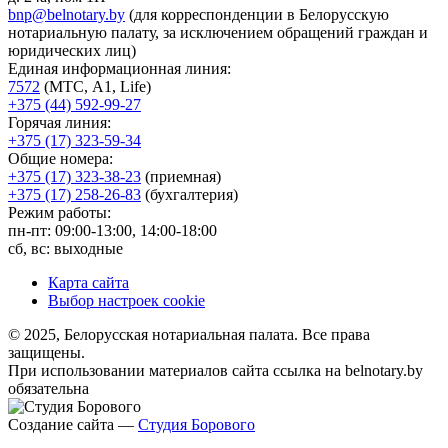
bnp@belnotary.by
(для корреспонденции в Белорусскую
нотариальную палату, за исключением обращений граждан и
юридических лиц)
Единая информационная линия:
7572
(МТС, A1, Life)
+375 (44) 592-99-27
Горячая линия:
+375 (17) 323-59-34
Общие номера:
+375 (17) 323-38-23
(приемная)
+375 (17) 258-26-83
(бухгалтерия)
Режим работы:
пн-пт: 09:00-13:00, 14:00-18:00
сб, вс: выходные
Карта сайта
Выбор настроек cookie
© 2025, Белорусская нотариальная палата. Все права
защищены.
При использовании материалов сайта ссылка на belnotary.by
обязательна
Создание сайта —
Студия Борового