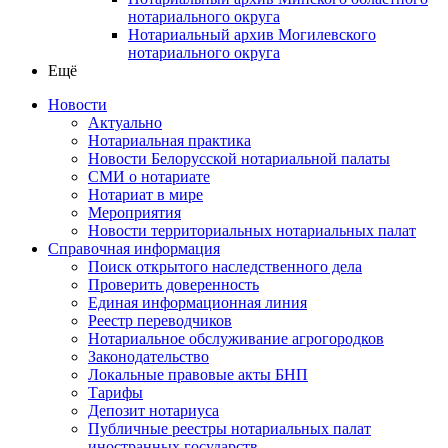
нотариального округа
Нотариальный архив Могилевского
нотариального округа
Ещё
Новости
Актуально
Нотариальная практика
Новости Белорусской нотариальной палаты
СМИ о нотариате
Нотариат в мире
Мероприятия
Новости территориальных нотариальных палат
Справочная информация
Поиск открытого наследственного дела
Проверить доверенность
Единая информационная линия
Реестр переводчиков
Нотариальное обслуживание агрогородков
Законодательство
Локальные правовые акты БНП
Тарифы
Депозит нотариуса
Публичные реестры нотариальных палат
иностранных государств