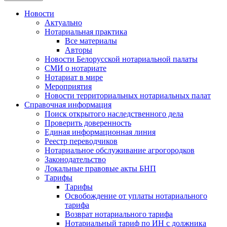
Новости
Актуально
Нотариальная практика
Все материалы
Авторы
Новости Белорусской нотариальной палаты
СМИ о нотариате
Нотариат в мире
Мероприятия
Новости территориальных нотариальных палат
Справочная информация
Поиск открытого наследственного дела
Проверить доверенность
Единая информационная линия
Реестр переводчиков
Нотариальное обслуживание агрогородков
Законодательство
Локальные правовые акты БНП
Тарифы
Тарифы
Освобождение от уплаты нотариального
тарифа
Возврат нотариального тарифа
Нотариальный тариф по ИН с должника