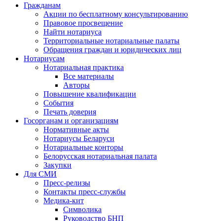
Гражданам
Акции по бесплатному консультированию
Правовое просвещение
Найти нотариуса
Территориальные нотариальные палаты
Обращения граждан и юридических лиц
Нотариусам
Нотариальная практика
Все материалы
Авторы
Повышение квалификации
События
Печать доверия
Госорганам и организациям
Нормативные акты
Нотариусы Беларуси
Нотариальные конторы
Белорусская нотариальная палата
Закупки
Для СМИ
Пресс-релизы
Контакты пресс-службы
Медика-кит
Символика
Руководство БНП