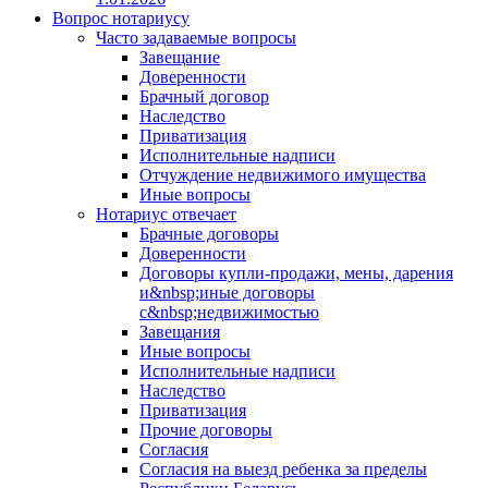
Вопрос нотариусу
Часто задаваемые вопросы
Завещание
Доверенности
Брачный договор
Наследство
Приватизация
Исполнительные надписи
Отчуждение недвижимого имущества
Иные вопросы
Нотариус отвечает
Брачные договоры
Доверенности
Договоры купли-продажи, мены, дарения
и&nbsp;иные договоры
с&nbsp;недвижимостью
Завещания
Иные вопросы
Исполнительные надписи
Наследство
Приватизация
Прочие договоры
Согласия
Согласия на выезд ребенка за пределы