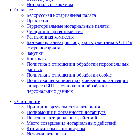
Нотариальные архивы
О палате
Белорусская нотариальная палата
Правление
Территориальные нотариальные палаты
Дисциплинарная комиссия
Ревизионная комиссия
Базовая организация государств-участников СНГ в
сфере нотариата
Закупки
Контакты
Политика в отношении обработки персональных
данных
Политика в отношении обработки cookie
Политика первичной профсоюзной организации
аппарата БНП в отношении обработки
персональных данных
О нотариате
Принципы деятельности нотариата
Полномочия и обязанности нотариуса
Перечень нотариальных действий
Место совершения нотариальных действий
Кто может быть нотариусом
История нотариата