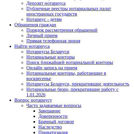
Депозит нотариуса
Публичные реестры нотариальных палат
иностранных государств
Нотариус - детям
Обращения граждан
Порядок рассмотрения обращений
Личный прием
Прямая телефонная линия
Найти нотариуса
Нотариусы Беларуси
Нотариальные конторы
Поиск ближайшей нотариальной конторы
Онлайн запись на прием
Нотариальные конторы, работающие в
воскресенье
Нотариусы Беларуси, прекратившие деятельность
Нотариальные бюро, прекратившие работу с
1.01.2026
Вопрос нотариусу
Часто задаваемые вопросы
Завещание
Доверенности
Брачный договор
Наследство
Приватизация