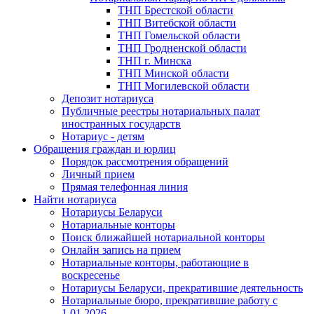
ТНП Брестской области
ТНП Витебской области
ТНП Гомельской области
ТНП Гродненской области
ТНП г. Минска
ТНП Минской области
ТНП Могилевской области
Депозит нотариуса
Публичные реестры нотариальных палат
иностранных государств
Нотариус - детям
Обращения граждан и юрлиц
Порядок рассмотрения обращений
Личный прием
Прямая телефонная линия
Найти нотариуса
Нотариусы Беларуси
Нотариальные конторы
Поиск ближайшей нотариальной конторы
Онлайн запись на прием
Нотариальные конторы, работающие в
воскресенье
Нотариусы Беларуси, прекратившие деятельность
Нотариальные бюро, прекратившие работу с
1.01.2026