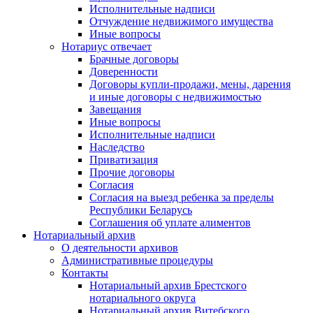
Исполнительные надписи
Отчуждение недвижимого имущества
Иные вопросы
Нотариус отвечает
Брачные договоры
Доверенности
Договоры купли-продажи, мены, дарения
и иные договоры с недвижимостью
Завещания
Иные вопросы
Исполнительные надписи
Наследство
Приватизация
Прочие договоры
Согласия
Согласия на выезд ребенка за пределы
Республики Беларусь
Соглашения об уплате алиментов
Нотариальный архив
О деятельности архивов
Административные процедуры
Контакты
Нотариальный архив Брестского
нотариального округа
Нотариальный архив Витебского