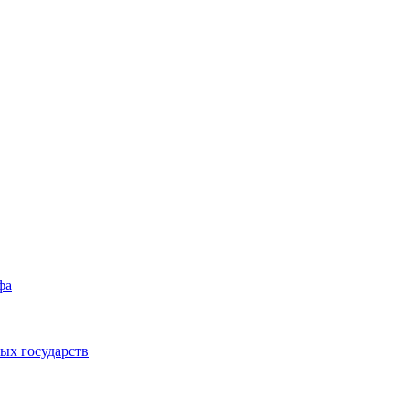
фа
ых государств