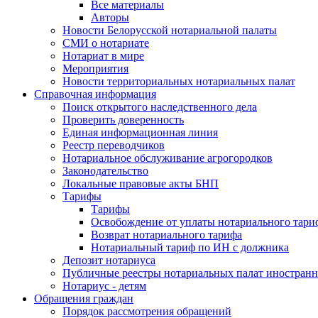
Все материалы
Авторы
Новости Белорусской нотариальной палаты
СМИ о нотариате
Нотариат в мире
Мероприятия
Новости территориальных нотариальных палат
Справочная информация
Поиск открытого наследственного дела
Проверить доверенность
Единая информационная линия
Реестр переводчиков
Нотариальное обслуживание агрогородков
Законодательство
Локальные правовые акты БНП
Тарифы
Тарифы
Освобождение от уплаты нотариального тари
Возврат нотариального тарифа
Нотариальный тариф по ИН с должника
Депозит нотариуса
Публичные реестры нотариальных палат иностранн
Нотариус - детям
Обращения граждан
Порядок рассмотрения обращений