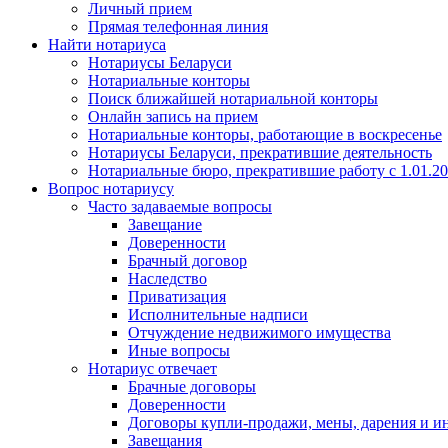
Личный прием
Прямая телефонная линия
Найти нотариуса
Нотариусы Беларуси
Нотариальные конторы
Поиск ближайшей нотариальной конторы
Онлайн запись на прием
Нотариальные конторы, работающие в воскресенье
Нотариусы Беларуси, прекратившие деятельность
Нотариальные бюро, прекратившие работу с 1.01.2
Вопрос нотариусу
Часто задаваемые вопросы
Завещание
Доверенности
Брачный договор
Наследство
Приватизация
Исполнительные надписи
Отчуждение недвижимого имущества
Иные вопросы
Нотариус отвечает
Брачные договоры
Доверенности
Договоры купли-продажи, мены, дарения и и
Завещания