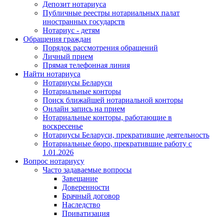
Депозит нотариуса
Публичные реестры нотариальных палат
иностранных государств
Нотариус - детям
Обращения граждан
Порядок рассмотрения обращений
Личный прием
Прямая телефонная линия
Найти нотариуса
Нотариусы Беларуси
Нотариальные конторы
Поиск ближайшей нотариальной конторы
Онлайн запись на прием
Нотариальные конторы, работающие в
воскресенье
Нотариусы Беларуси, прекратившие деятельность
Нотариальные бюро, прекратившие работу с
1.01.2026
Вопрос нотариусу
Часто задаваемые вопросы
Завещание
Доверенности
Брачный договор
Наследство
Приватизация