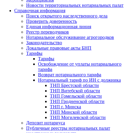
Новости территориальных нотариальных палат
Справочная информация
Поиск открытого наследственного дела
Проверить доверенность
Единая информационная линия
Реестр переводчиков
Нотариальное обслуживание агрогородков
Законодательство
Локальные правовые акты БНП
Тарифы
Тарифы
Освобождение от уплаты нотариального
тарифа
Возврат нотариального тарифа
Нотариальный тариф по ИН с должника
ТНП Брестской области
ТНП Витебской области
ТНП Гомельской области
ТНП Гродненской области
ТНП г. Минска
ТНП Минской области
ТНП Могилевской области
Депозит нотариуса
Публичные реестры нотариальных палат