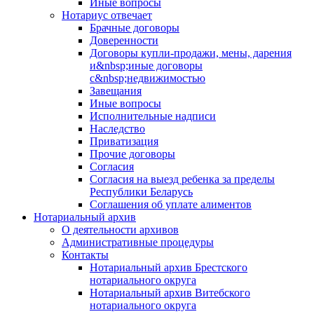
Иные вопросы
Нотариус отвечает
Брачные договоры
Доверенности
Договоры купли-продажи, мены, дарения
и&nbsp;иные договоры
с&nbsp;недвижимостью
Завещания
Иные вопросы
Исполнительные надписи
Наследство
Приватизация
Прочие договоры
Согласия
Согласия на выезд ребенка за пределы
Республики Беларусь
Соглашения об уплате алиментов
Нотариальный архив
О деятельности архивов
Административные процедуры
Контакты
Нотариальный архив Брестского
нотариального округа
Нотариальный архив Витебского
нотариального округа