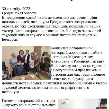
30 сентября 2022
Гродненская область
В преддверии одной из знаменательных дат осени – Дня
пожилых людей, нотариусы Гродненского нотариального
округа, по уже сложившейся традиции, поздравили наших
«ветеранов» нотариата, посвятивших большую часть своей
трудовой жизни службе в органах нотариата Республики
Беларусь.
Коллектив нотариальной
конторы Сморгонского района
чествовал Мяделец Анну
Антоновну и Романову Татьяну
Николаевну, которых поздравили
с наступающим праздником и
устроили для них традиционное
чаепитие, с обсуждением
новшеств нотариальной практики и воспоминаниями о былой
трудовой деятельности в качестве государственного
нотариуса.
Гостями нотариальной конторы
Лидского района стали Лемачко