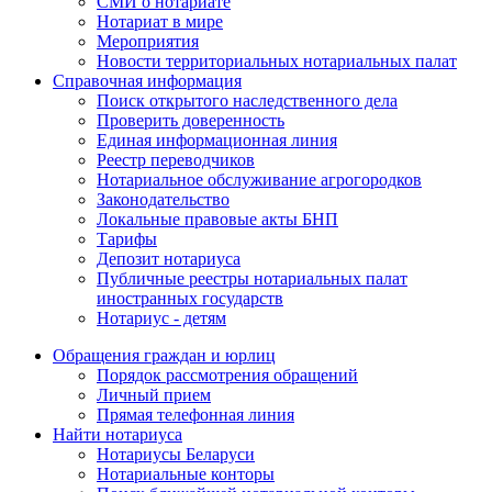
СМИ о нотариате
Нотариат в мире
Мероприятия
Новости территориальных нотариальных палат
Справочная информация
Поиск открытого наследственного дела
Проверить доверенность
Единая информационная линия
Реестр переводчиков
Нотариальное обслуживание агрогородков
Законодательство
Локальные правовые акты БНП
Тарифы
Депозит нотариуса
Публичные реестры нотариальных палат
иностранных государств
Нотариус - детям
Обращения граждан и юрлиц
Порядок рассмотрения обращений
Личный прием
Прямая телефонная линия
Найти нотариуса
Нотариусы Беларуси
Нотариальные конторы