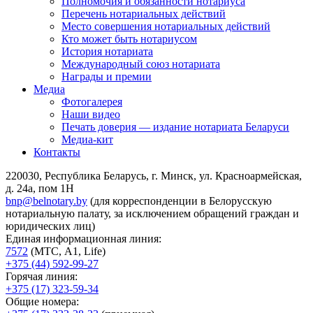
Полномочия и обязанности нотариуса
Перечень нотариальных действий
Место совершения нотариальных действий
Кто может быть нотариусом
История нотариата
Международный союз нотариата
Награды и премии
Медиа
Фотогалерея
Наши видео
Печать доверия — издание нотариата Беларуси
Медиа-кит
Контакты
220030, Республика Беларусь, г. Минск, ул. Красноармейская,
д. 24а, пом 1Н
bnp@belnotary.by
(для корреспонденции в Белорусскую
нотариальную палату, за исключением обращений граждан и
юридических лиц)
Единая информационная линия:
7572
(МТС, A1, Life)
+375 (44) 592-99-27
Горячая линия:
+375 (17) 323-59-34
Общие номера: