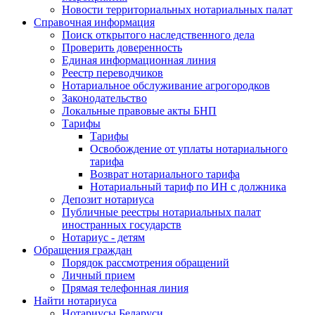
Новости территориальных нотариальных палат
Справочная информация
Поиск открытого наследственного дела
Проверить доверенность
Единая информационная линия
Реестр переводчиков
Нотариальное обслуживание агрогородков
Законодательство
Локальные правовые акты БНП
Тарифы
Тарифы
Освобождение от уплаты нотариального
тарифа
Возврат нотариального тарифа
Нотариальный тариф по ИН с должника
Депозит нотариуса
Публичные реестры нотариальных палат
иностранных государств
Нотариус - детям
Обращения граждан
Порядок рассмотрения обращений
Личный прием
Прямая телефонная линия
Найти нотариуса
Нотариусы Беларуси