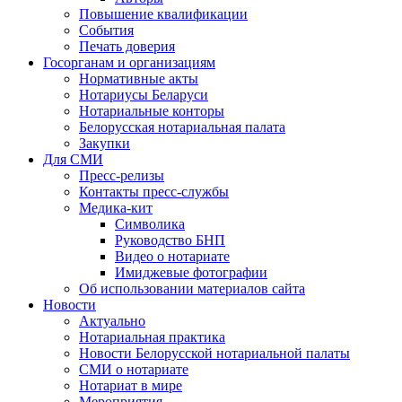
Повышение квалификации
События
Печать доверия
Госорганам и организациям
Нормативные акты
Нотариусы Беларуси
Нотариальные конторы
Белорусская нотариальная палата
Закупки
Для СМИ
Пресс-релизы
Контакты пресс-службы
Медика-кит
Символика
Руководство БНП
Видео о нотариате
Имиджевые фотографии
Об использовании материалов сайта
Новости
Актуально
Нотариальная практика
Новости Белорусской нотариальной палаты
СМИ о нотариате
Нотариат в мире
Мероприятия