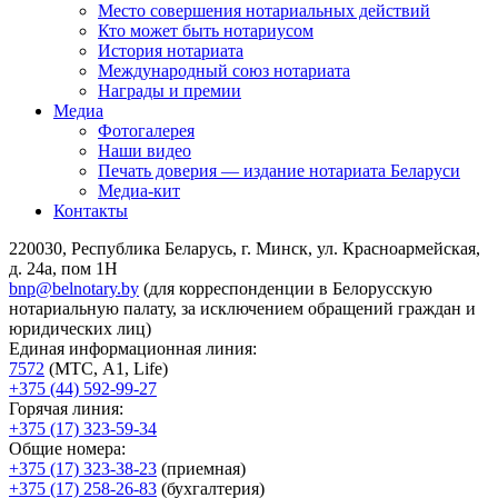
Место совершения нотариальных действий
Кто может быть нотариусом
История нотариата
Международный союз нотариата
Награды и премии
Медиа
Фотогалерея
Наши видео
Печать доверия — издание нотариата Беларуси
Медиа-кит
Контакты
220030, Республика Беларусь, г. Минск, ул. Красноармейская,
д. 24а, пом 1Н
bnp@belnotary.by
(для корреспонденции в Белорусскую
нотариальную палату, за исключением обращений граждан и
юридических лиц)
Единая информационная линия:
7572
(МТС, A1, Life)
+375 (44) 592-99-27
Горячая линия:
+375 (17) 323-59-34
Общие номера:
+375 (17) 323-38-23
(приемная)
+375 (17) 258-26-83
(бухгалтерия)