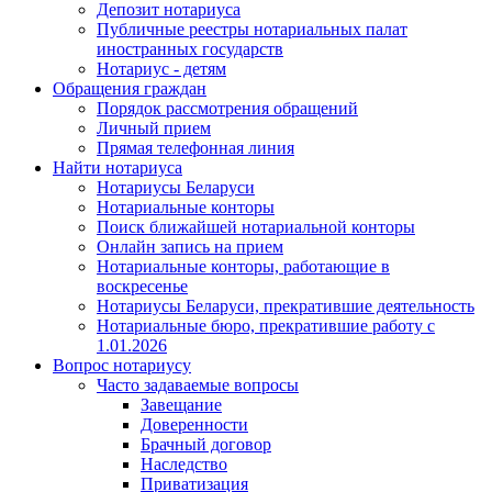
Депозит нотариуса
Публичные реестры нотариальных палат
иностранных государств
Нотариус - детям
Обращения граждан
Порядок рассмотрения обращений
Личный прием
Прямая телефонная линия
Найти нотариуса
Нотариусы Беларуси
Нотариальные конторы
Поиск ближайшей нотариальной конторы
Онлайн запись на прием
Нотариальные конторы, работающие в
воскресенье
Нотариусы Беларуси, прекратившие деятельность
Нотариальные бюро, прекратившие работу с
1.01.2026
Вопрос нотариусу
Часто задаваемые вопросы
Завещание
Доверенности
Брачный договор
Наследство
Приватизация