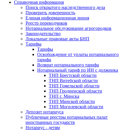
Справочная информация
Поиск открытого наследственного дела
Проверить доверенность
Единая информационная линия
Реестр переводчиков
Нотариальное обслуживание агрогородков
Законодательство
Локальные правовые акты БНП
Тарифы
Тарифы
Освобождение от уплаты нотариального
тарифа
Возврат нотариального тарифа
Нотариальный тариф по ИН с должника
ТНП Брестской области
ТНП Витебской области
ТНП Гомельской области
ТНП Гродненской области
ТНП г. Минска
ТНП Минской области
ТНП Могилевской области
Депозит нотариуса
Публичные реестры нотариальных палат
иностранных государств
Нотариус - детям