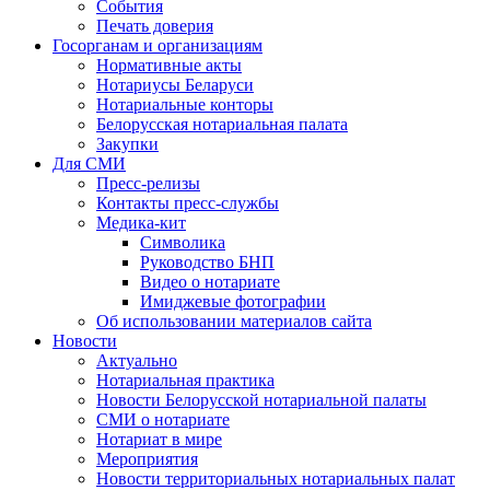
События
Печать доверия
Госорганам и организациям
Нормативные акты
Нотариусы Беларуси
Нотариальные конторы
Белорусская нотариальная палата
Закупки
Для СМИ
Пресс-релизы
Контакты пресс-службы
Медика-кит
Символика
Руководство БНП
Видео о нотариате
Имиджевые фотографии
Об использовании материалов сайта
Новости
Актуально
Нотариальная практика
Новости Белорусской нотариальной палаты
СМИ о нотариате
Нотариат в мире
Мероприятия
Новости территориальных нотариальных палат