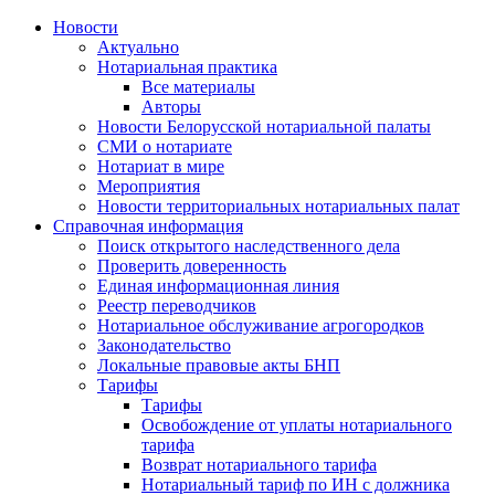
Новости
Актуально
Нотариальная практика
Все материалы
Авторы
Новости Белорусской нотариальной палаты
СМИ о нотариате
Нотариат в мире
Мероприятия
Новости территориальных нотариальных палат
Справочная информация
Поиск открытого наследственного дела
Проверить доверенность
Единая информационная линия
Реестр переводчиков
Нотариальное обслуживание агрогородков
Законодательство
Локальные правовые акты БНП
Тарифы
Тарифы
Освобождение от уплаты нотариального
тарифа
Возврат нотариального тарифа
Нотариальный тариф по ИН с должника