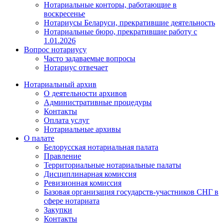
Нотариальные конторы, работающие в
воскресенье
Нотариусы Беларуси, прекратившие деятельность
Нотариальные бюро, прекратившие работу с
1.01.2026
Вопрос нотариусу
Часто задаваемые вопросы
Нотариус отвечает
Нотариальный архив
О деятельности архивов
Административные процедуры
Контакты
Оплата услуг
Нотариальные архивы
О палате
Белорусская нотариальная палата
Правление
Территориальные нотариальные палаты
Дисциплинарная комиссия
Ревизионная комиссия
Базовая организация государств-участников СНГ в
сфере нотариата
Закупки
Контакты