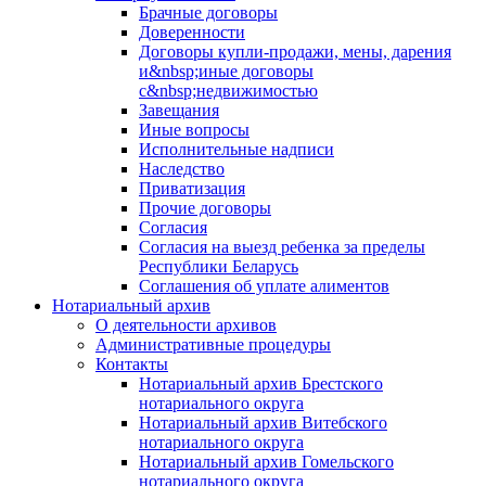
Брачные договоры
Доверенности
Договоры купли-продажи, мены, дарения
и&nbsp;иные договоры
с&nbsp;недвижимостью
Завещания
Иные вопросы
Исполнительные надписи
Наследство
Приватизация
Прочие договоры
Согласия
Согласия на выезд ребенка за пределы
Республики Беларусь
Соглашения об уплате алиментов
Нотариальный архив
О деятельности архивов
Административные процедуры
Контакты
Нотариальный архив Брестского
нотариального округа
Нотариальный архив Витебского
нотариального округа
Нотариальный архив Гомельского
нотариального округа