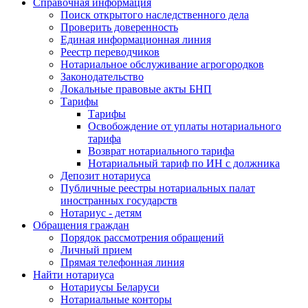
Справочная информация
Поиск открытого наследственного дела
Проверить доверенность
Единая информационная линия
Реестр переводчиков
Нотариальное обслуживание агрогородков
Законодательство
Локальные правовые акты БНП
Тарифы
Тарифы
Освобождение от уплаты нотариального
тарифа
Возврат нотариального тарифа
Нотариальный тариф по ИН с должника
Депозит нотариуса
Публичные реестры нотариальных палат
иностранных государств
Нотариус - детям
Обращения граждан
Порядок рассмотрения обращений
Личный прием
Прямая телефонная линия
Найти нотариуса
Нотариусы Беларуси
Нотариальные конторы