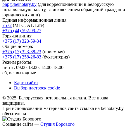
bnp@belnotary.by
(для корреспонденции в Белорусскую
нотариальную палату, за исключением обращений граждан и
юридических лиц)
Единая информационная линия:
7572
(МТС, A1, Life)
+375 (44) 592-99-27
Горячая линия:
+375 (17) 323-59-34
Общие номера:
+375 (17) 323-38-23
(приемная)
+375 (17) 258-26-83
(бухгалтерия)
Режим работы:
пн-пт: 09:00-13:00, 14:00-18:00
сб, вс: выходные
Карта сайта
Выбор настроек cookie
© 2025, Белорусская нотариальная палата. Все права
защищены.
При использовании материалов сайта ссылка на belnotary.by
обязательна
Создание сайта —
Студия Борового