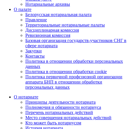
Нотариальные архивы
О палате
Белорусская нотариальная палата
Правление
Территориальные нотариальные палаты
Дисциплинарная комиссия
Ревизионная комиссия
Базовая организация государств-участников СНГ в
сфере нотариата
Закупки
Контакты
Политика в отношении обработки персональных
данных
Политика в отношении обработки cookie
Политика первичной профсоюзной организации
аппарата БНП в отношении обработки
персональных данных
О нотариате
Принципы деятельности нотариата
Полномочия и обязанности нотариуса
Перечень нотариальных действий
Место совершения нотариальных действий
Кто может быть нотариусом
История нотариата