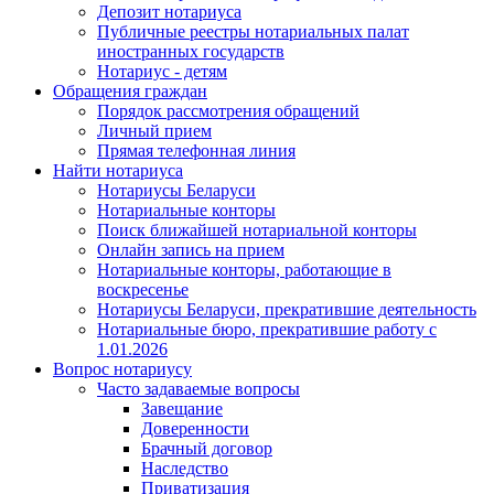
Депозит нотариуса
Публичные реестры нотариальных палат
иностранных государств
Нотариус - детям
Обращения граждан
Порядок рассмотрения обращений
Личный прием
Прямая телефонная линия
Найти нотариуса
Нотариусы Беларуси
Нотариальные конторы
Поиск ближайшей нотариальной конторы
Онлайн запись на прием
Нотариальные конторы, работающие в
воскресенье
Нотариусы Беларуси, прекратившие деятельность
Нотариальные бюро, прекратившие работу с
1.01.2026
Вопрос нотариусу
Часто задаваемые вопросы
Завещание
Доверенности
Брачный договор
Наследство
Приватизация