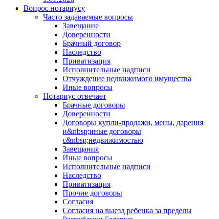
Вопрос нотариусу
Часто задаваемые вопросы
Завещание
Доверенности
Брачный договор
Наследство
Приватизация
Исполнительные надписи
Отчуждение недвижимого имущества
Иные вопросы
Нотариус отвечает
Брачные договоры
Доверенности
Договоры купли-продажи, мены, дарения
и&nbsp;иные договоры
с&nbsp;недвижимостью
Завещания
Иные вопросы
Исполнительные надписи
Наследство
Приватизация
Прочие договоры
Согласия
Согласия на выезд ребенка за пределы