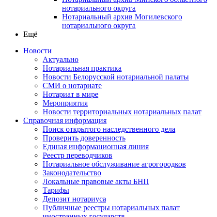
нотариального округа
Нотариальный архив Могилевского
нотариального округа
Ещё
Новости
Актуально
Нотариальная практика
Новости Белорусской нотариальной палаты
СМИ о нотариате
Нотариат в мире
Мероприятия
Новости территориальных нотариальных палат
Справочная информация
Поиск открытого наследственного дела
Проверить доверенность
Единая информационная линия
Реестр переводчиков
Нотариальное обслуживание агрогородков
Законодательство
Локальные правовые акты БНП
Тарифы
Депозит нотариуса
Публичные реестры нотариальных палат
иностранных государств