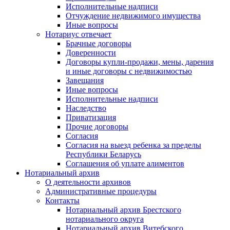
Исполнительные надписи
Отчуждение недвижимого имущества
Иные вопросы
Нотариус отвечает
Брачные договоры
Доверенности
Договоры купли-продажи, мены, дарения
и иные договоры с недвижимостью
Завещания
Иные вопросы
Исполнительные надписи
Наследство
Приватизация
Прочие договоры
Согласия
Согласия на выезд ребенка за пределы
Республики Беларусь
Соглашения об уплате алиментов
Нотариальный архив
О деятельности архивов
Административные процедуры
Контакты
Нотариальный архив Брестского
нотариального округа
Нотариальный архив Витебского