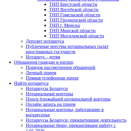
ТНП Брестской области
ТНП Витебской области
ТНП Гомельской области
ТНП Гродненской области
ТНП г. Минска
ТНП Минской области
ТНП Могилевской области
Депозит нотариуса
Публичные реестры нотариальных палат
иностранных государств
Нотариус - детям
Обращения граждан и юрлиц
Порядок рассмотрения обращений
Личный прием
Прямая телефонная линия
Найти нотариуса
Нотариусы Беларуси
Нотариальные конторы
Поиск ближайшей нотариальной конторы
Онлайн запись на прием
Нотариальные конторы, работающие в
воскресенье
Нотариусы Беларуси, прекратившие деятельность
Нотариальные бюро, прекратившие работу с
1.01.2026