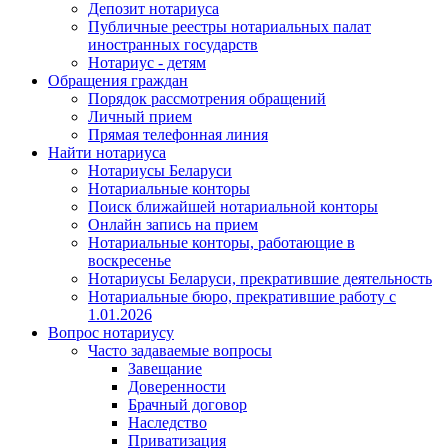
Депозит нотариуса
Публичные реестры нотариальных палат
иностранных государств
Нотариус - детям
Обращения граждан
Порядок рассмотрения обращений
Личный прием
Прямая телефонная линия
Найти нотариуса
Нотариусы Беларуси
Нотариальные конторы
Поиск ближайшей нотариальной конторы
Онлайн запись на прием
Нотариальные конторы, работающие в
воскресенье
Нотариусы Беларуси, прекратившие деятельность
Нотариальные бюро, прекратившие работу с
1.01.2026
Вопрос нотариусу
Часто задаваемые вопросы
Завещание
Доверенности
Брачный договор
Наследство
Приватизация