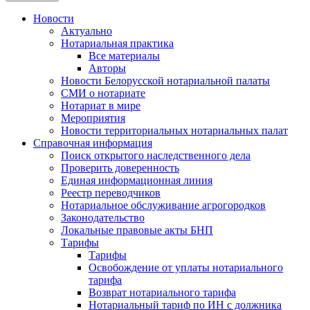
Новости
Актуально
Нотариальная практика
Все материалы
Авторы
Новости Белорусской нотариальной палаты
СМИ о нотариате
Нотариат в мире
Мероприятия
Новости территориальных нотариальных палат
Справочная информация
Поиск открытого наследственного дела
Проверить доверенность
Единая информационная линия
Реестр переводчиков
Нотариальное обслуживание агрогородков
Законодательство
Локальные правовые акты БНП
Тарифы
Тарифы
Освобождение от уплаты нотариального
тарифа
Возврат нотариального тарифа
Нотариальный тариф по ИН с должника