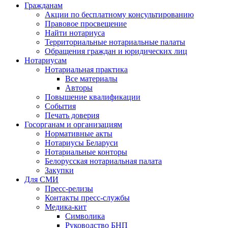
Гражданам
Акции по бесплатному консультированию
Правовое просвещение
Найти нотариуса
Территориальные нотариальные палаты
Обращения граждан и юридических лиц
Нотариусам
Нотариальная практика
Все материалы
Авторы
Повышение квалификации
События
Печать доверия
Госорганам и организациям
Нормативные акты
Нотариусы Беларуси
Нотариальные конторы
Белорусская нотариальная палата
Закупки
Для СМИ
Пресс-релизы
Контакты пресс-службы
Медика-кит
Символика
Руководство БНП